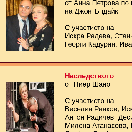
от Анна Петрова по
на Джон Ъпдайк
С участието на:
Искра Радева, Стан
Георги Кадурин, Ив
Наследството
от Пиер Шано
С участието на:
Веселин Ранков, Ис
Антон Радичев, Дес
Милена Атанасова, 