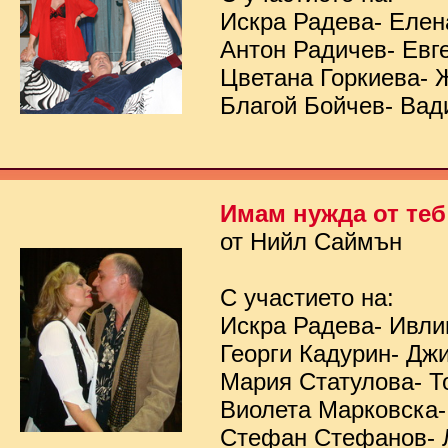
Искра Радева- Елен
Антон Радичев- Евг
Цветана Горкиева- 
Благой Бойчев- Вад
Имам нужда от теб
от Нийл Саймън
С участието на:
Искра Радева- Ивл
Георги Кадурин- Дж
Мария Статулова- Т
Виолета Марковска-
Стефан Стефанов- 