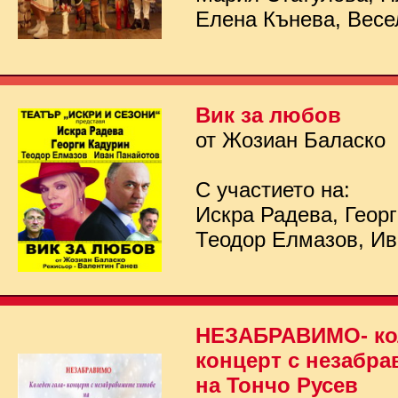
Елена Кънева, Весе
Вик за любов
от Жозиан Баласко
С участието на:
Искра Радева, Георг
Теодор Елмазов, Ив
НЕЗАБРАВИМО- кол
концерт с незабра
на Тончо Русев