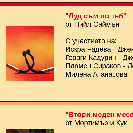
"Луд съм по теб"
от Нийл Саймън
С участието на:
Искра Радева - Дже
Георги Кадурин - Д
Пламен Сираков - Л
Милена Атанасова -
"Втори меден мес
от Мортимър и Кук