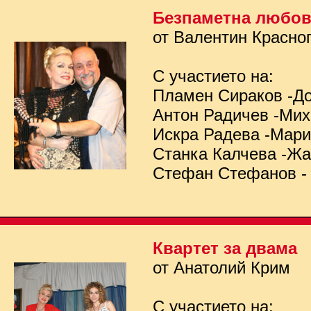
Безпаметна любо
от Валентин Красно
С участието на:
Пламен Сираков -Д
Антон Радичев -Ми
Искра Радева -Мар
Станка Калчева -Ж
Стефан Стефанов -
Квартет за двама
от Анатолий Крим
С участието на: