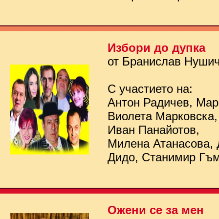
Избори до дупка
от Бранислав Нуши
С участието на:
Антон Радичев, Мар
Виолета Марковска,
Иван Панайотов,
Милена Атанасова, 
Дидо, Станимир Гъ
Ожени се за мен