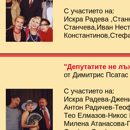
С участието на:
Искра Радева ,Стан
Станчева,Иван Нес
Константинов,Стеф
"Депутатите не лъ
от Димитрис Псатас
С участието на:
Искра Радева-Джен
Антон Радичев-Тео
Тео Елмазов-Никос
Милена Атанасова-