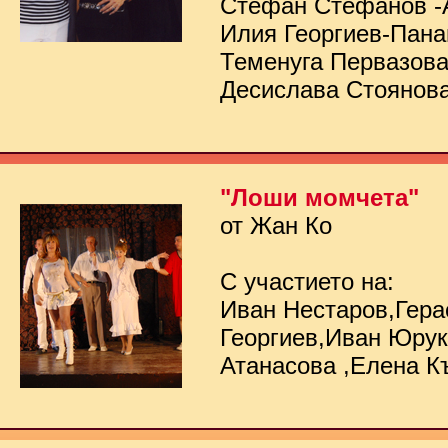
Стефан Стефанов -
Илия Георгиев-Пана
Теменуга Первазов
Десислава Стоянов
"Лоши момчета"
от Жан Ко
С участието на:
Иван Нестаров,Гер
Георгиев,Иван Юру
Атанасова ,Елена К