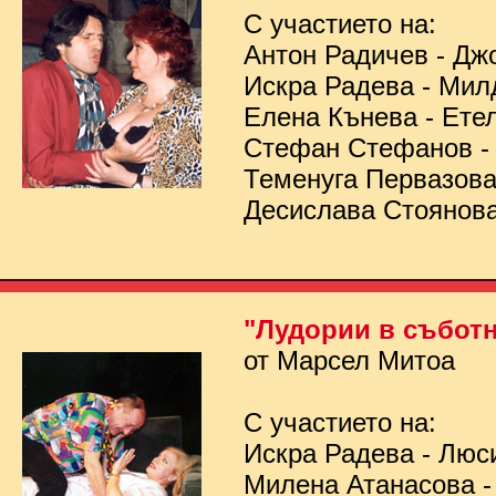
С участието на:
Антон Радичев - Дж
Искра Радева - Мил
Елена Кънева - Ете
Стефан Стефанов 
Теменуга Первазов
Десислава Стоянов
"Лудории в съботн
от Марсел Митоа
С участието на:
Искра Радева - Люс
Милена Атанасова -