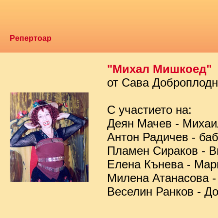
Репертоар
"Михал Мишкоед"
от Сава Доброплод
С участието на:
Деян Мачев - Миха
Антон Радичев - ба
Пламен Сираков - В
Елена Кънева - Мар
Милена Атанасова -
Веселин Ранков - Д