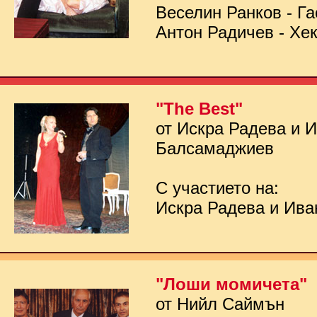
Веселин Ранков - Га
Антон Радичев - Хе
"The Best"
от Искра Радева и 
Балсамаджиев
С участието на:
Искра Радева и Ив
"Лоши момичета"
от Нийл Саймън