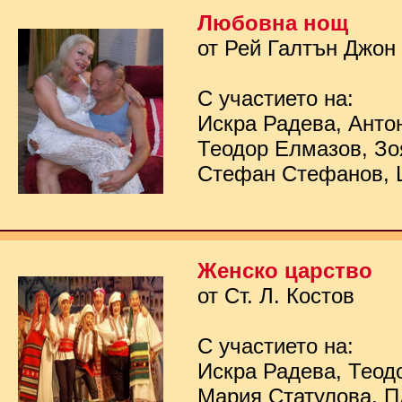
Любовна нощ
от Рей Галтън Джон
С участието на:
Искра Радева, Анто
Теодор Елмазов, Зо
Стефан Стефанов, 
Женско царство
от Ст. Л. Костов
С участието на:
Искра Радева, Теод
Мария Статулова, П