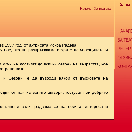
Начало
| За театъра
ез 1997 год. от актрисата Искра Радева.
 у нас, ако не разпръскваме искрите на човещината и
и огън не достигат до всички сезони на възрастта, кое
странството...
и и Сезони" е да възроди някои от върховете на
 едни от най-изявените актьори, гостуват най-добрите
репълнени зали, радваме се на обичта, интереса и