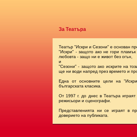
За Театъра
Театър "Искри и Сезони" е основан пр
"Искри" - защото ако не гори пламък
любовта - защо ни е живот без огън,
и
"Сезони" - защото ако искрите на тоз
ще ни води напред през времето и про
Една от основните цели на "Искр
българската класика.
От 1997 г. до днес в Театъра играят
режисьори и сценографи.
Представленията ни се играят в п
доверието на публиката.