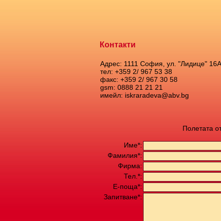
Контакти
Адрес: 1111 София, ул. "Лидице" 16
тел: +359 2/ 967 53 38
факс: +359 2/ 967 30 58
gsm: 0888 21 21 21
имейл: iskraradeva@abv.bg
Полетата о
Име*:
Фамилия*:
Фирма:
Тел.*:
Е-поща*:
Запитване*: