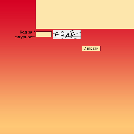
Код за *
сигурност: