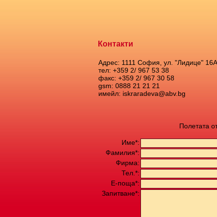
Контакти
Адрес: 1111 София, ул. "Лидице" 16
тел: +359 2/ 967 53 38
факс: +359 2/ 967 30 58
gsm: 0888 21 21 21
имейл: iskraradeva@abv.bg
Полетата о
Име*:
Фамилия*:
Фирма:
Тел.*:
Е-поща*:
Запитване*: