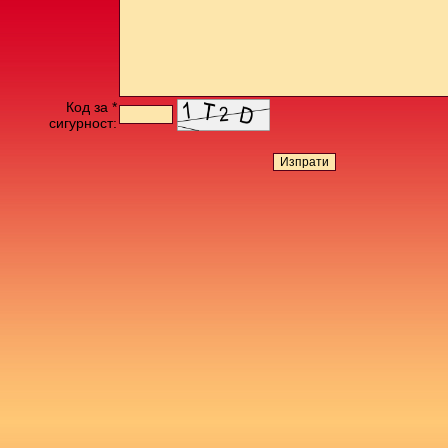
Код за *
сигурност: