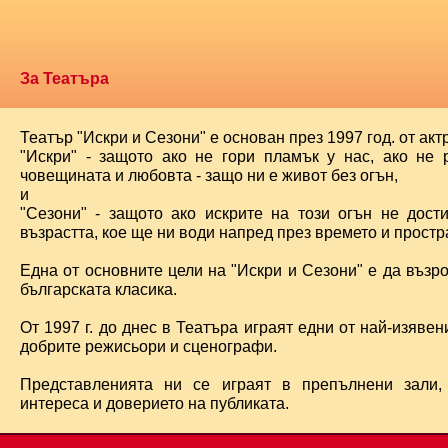
За Театъра
Театър "Искри и Сезони" е основан през 1997 год. от ак
"Искри" - защото ако не гори пламък у нас, ако не 
човещината и любовта - защо ни е живот без огън,
и
"Сезони" - защото ако искрите на този огън не дост
възрастта, кое ще ни води напред през времето и простра
Една от основните цели на "Искри и Сезони" е да възр
българската класика.
От 1997 г. до днес в Театъра играят едни от най-изявени
добрите режисьори и сценографи.
Представленията ни се играят в препълнени зали,
интереса и доверието на публиката.