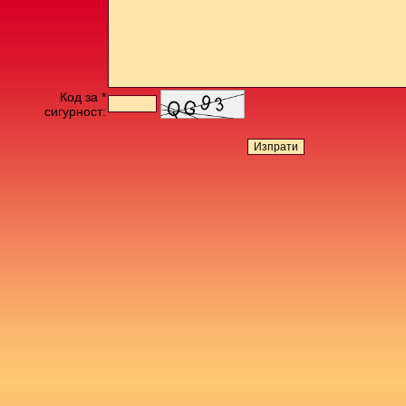
Код за *
сигурност: