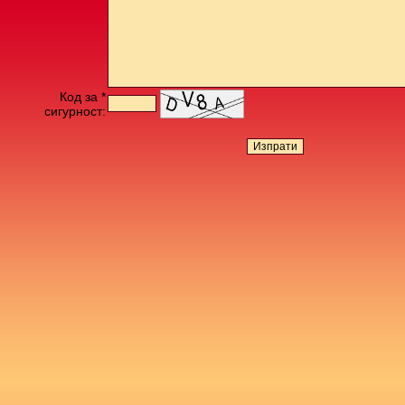
Код за *
сигурност: