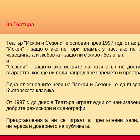
За Театъра
Театър "Искри и Сезони" е основан през 1997 год. от ак
"Искри" - защото ако не гори пламък у нас, ако не 
човещината и любовта - защо ни е живот без огън,
и
"Сезони" - защото ако искрите на този огън не дост
възрастта, кое ще ни води напред през времето и простра
Една от основните цели на "Искри и Сезони" е да възр
българската класика.
От 1997 г. до днес в Театъра играят едни от най-изявени
добрите режисьори и сценографи.
Представленията ни се играят в препълнени зали,
интереса и доверието на публиката.