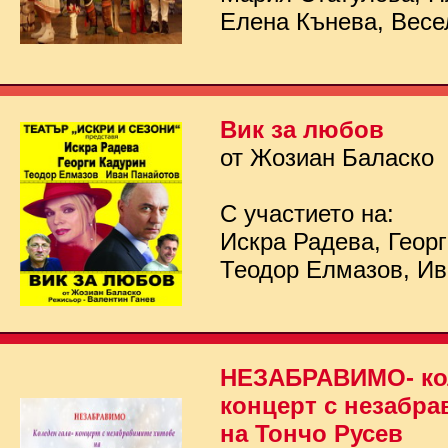
Елена Кънева, Весе
Вик за любов
от Жозиан Баласко
С участието на:
Искра Радева, Георг
Теодор Елмазов, Ив
НЕЗАБРАВИМО- кол
концерт с незабра
на Тончо Русев