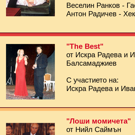
Веселин Ранков - Га
Антон Радичев - Хе
"The Best"
от Искра Радева и 
Балсамаджиев
С участието на:
Искра Радева и Ив
"Лоши момичета"
от Нийл Саймън