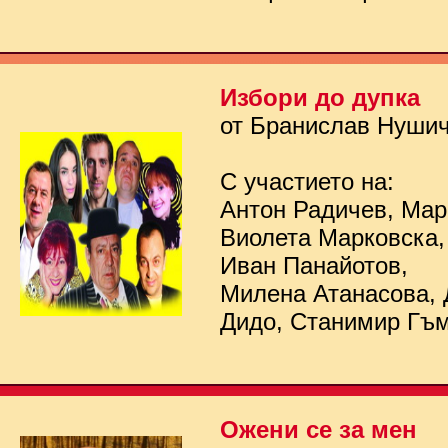
Избори до дупка
от Бранислав Нуши
С участието на:
Антон Радичев, Мар
Виолета Марковска,
Иван Панайотов,
Милена Атанасова, 
Дидо, Станимир Гъ
Ожени се за мен