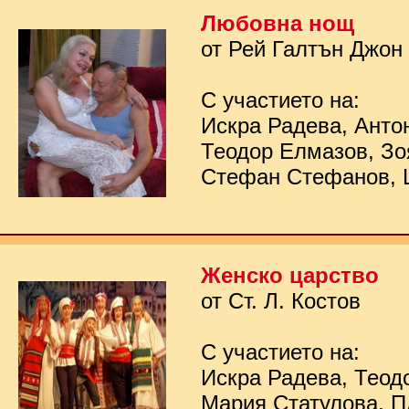
Любовна нощ
от Рей Галтън Джон
С участието на:
Искра Радева, Анто
Теодор Елмазов, Зо
Стефан Стефанов, 
Женско царство
от Ст. Л. Костов
С участието на:
Искра Радева, Теод
Мария Статулова, П