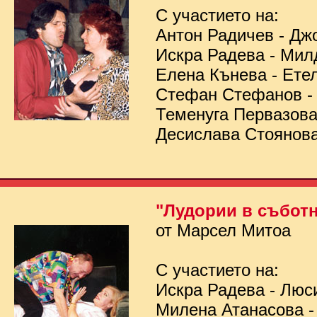
С участието на:
Антон Радичев - Дж
Искра Радева - Мил
Елена Кънева - Ете
Стефан Стефанов 
Теменуга Первазов
Десислава Стоянов
"Лудории в съботн
от Марсел Митоа
С участието на:
Искра Радева - Люс
Милена Атанасова -