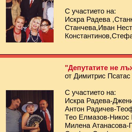
С участието на:
Искра Радева ,Стан
Станчева,Иван Нес
Константинов,Стеф
"Депутатите не лъ
от Димитрис Псатас
С участието на:
Искра Радева-Джен
Антон Радичев-Тео
Тео Елмазов-Никос
Милена Атанасова-