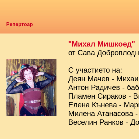
Репертоар
"Михал Мишкоед"
от Сава Доброплод
С участието на:
Деян Мачев - Миха
Антон Радичев - ба
Пламен Сираков - В
Елена Кънева - Мар
Милена Атанасова -
Веселин Ранков - Д