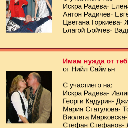
Искра Радева- Елен
Антон Радичев- Евг
Цветана Горкиева- 
Благой Бойчев- Вад
Имам нужда от теб
от Нийл Саймън
С участието на:
Искра Радева- Ивл
Георги Кадурин- Дж
Мария Статулова- Т
Виолета Марковска-
Стефан Стефанов- 