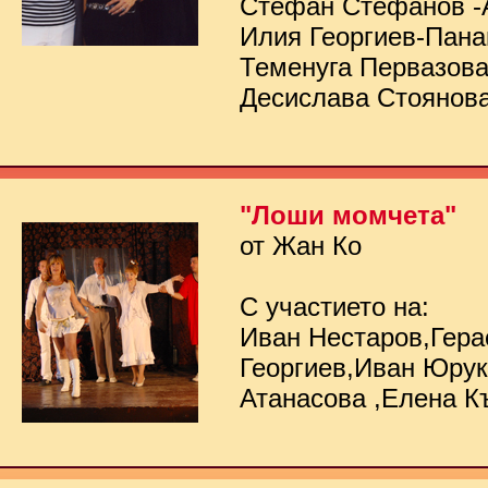
Стефан Стефанов -
Илия Георгиев-Пана
Теменуга Первазов
Десислава Стоянов
"Лоши момчета"
от Жан Ко
С участието на:
Иван Нестаров,Гер
Георгиев,Иван Юру
Атанасова ,Елена К