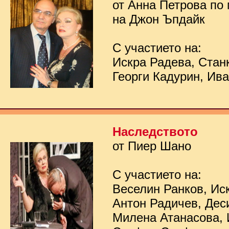
от Анна Петрова по
на Джон Ъпдайк
С участието на:
Искра Радева, Стан
Георги Кадурин, Ив
Наследството
от Пиер Шано
С участието на:
Веселин Ранков, Ис
Антон Радичев, Дес
Милена Атанасова, 