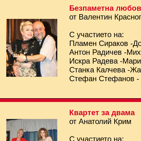
Безпаметна любо
от Валентин Красно
С участието на:
Пламен Сираков -Д
Антон Радичев -Ми
Искра Радева -Мар
Станка Калчева -Ж
Стефан Стефанов -
Квартет за двама
от Анатолий Крим
С участието на: