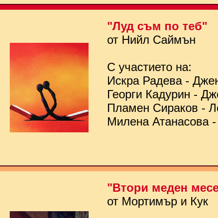
"Луд съм по теб"
от Нийл Саймън
С участието на:
Искра Радева - Дже
Георги Кадурин - Д
Пламен Сираков - Л
Милена Атанасова -
"Втори меден мес
от Мортимър и Кук