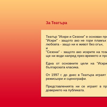
За Театъра
Театър "Искри и Сезони" е основан пр
"Искри" - защото ако не гори пламък
любовта - защо ни е живот без огън,
и
"Сезони" - защото ако искрите на тоз
ще ни води напред през времето и про
Една от основните цели на "Искр
българската класика.
От 1997 г. до днес в Театъра играят
режисьори и сценографи.
Представленията ни се играят в п
доверието на публиката.