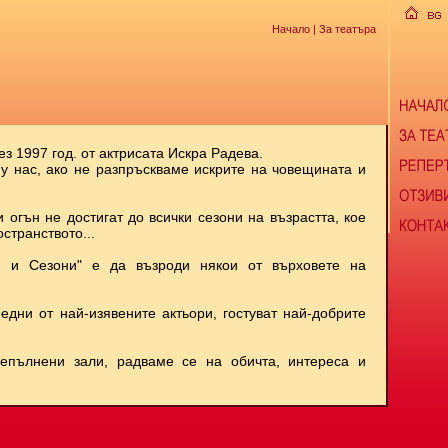
Начало
| За театъра
ез 1997 год. от актрисата Искра Радева.
 у нас, ако не разпръскваме искрите на човещината и
и огън не достигат до всички сезони на възрастта, кое
странството...
и и Сезони" е да възроди някои от върховете на
 едни от най-изявените актьори, гостуват най-добрите
репълнени зали, радваме се на обичта, интереса и