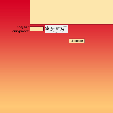
Код за *
сигурност: