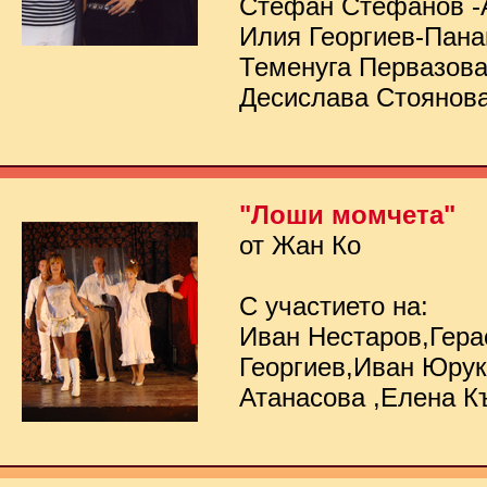
Стефан Стефанов -
Илия Георгиев-Пана
Теменуга Первазов
Десислава Стоянов
"Лоши момчета"
от Жан Ко
С участието на:
Иван Нестаров,Гер
Георгиев,Иван Юру
Атанасова ,Елена К