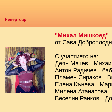
Репертоар
"Михал Мишкоед"
от Сава Доброплод
С участието на:
Деян Мачев - Миха
Антон Радичев - ба
Пламен Сираков - В
Елена Кънева - Мар
Милена Атанасова -
Веселин Ранков - Д