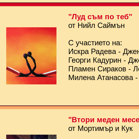
"Луд съм по теб"
от Нийл Саймън
С участието на:
Искра Радева - Дже
Георги Кадурин - Д
Пламен Сираков - Л
Милена Атанасова -
"Втори меден мес
от Мортимър и Кук