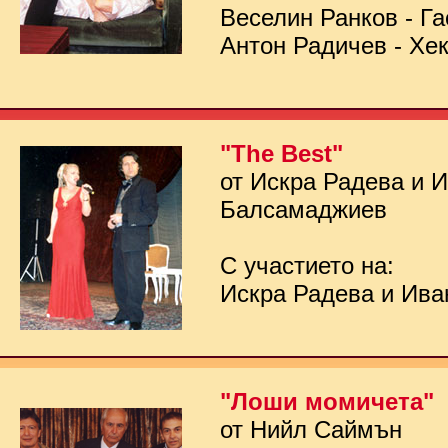
Веселин Ранков - Га
Антон Радичев - Хе
"The Best"
от Искра Радева и 
Балсамаджиев
С участието на:
Искра Радева и Ив
"Лоши момичета"
от Нийл Саймън