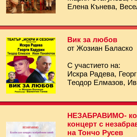
Елена Кънева, Весе
Вик за любов
от Жозиан Баласко
С участието на:
Искра Радева, Георг
Теодор Елмазов, Ив
НЕЗАБРАВИМО- кол
концерт с незабра
на Тончо Русев