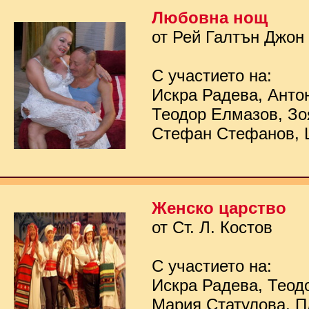
Любовна нощ
от Рей Галтън Джон
С участието на:
Искра Радева, Анто
Теодор Елмазов, Зо
Стефан Стефанов, 
Женско царство
от Ст. Л. Костов
С участието на:
Искра Радева, Теод
Мария Статулова, П