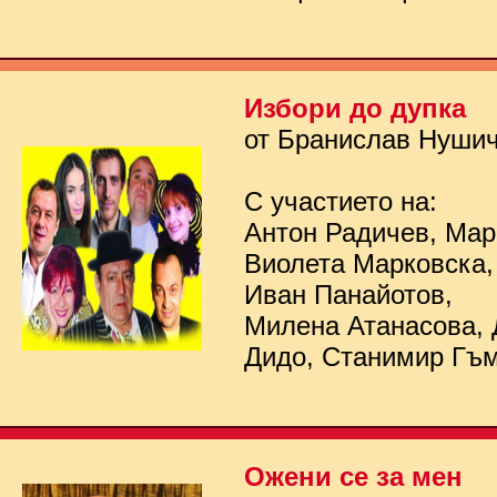
Избори до дупка
от Бранислав Нуши
С участието на:
Антон Радичев, Мар
Виолета Марковска,
Иван Панайотов,
Милена Атанасова, 
Дидо, Станимир Гъ
Ожени се за мен