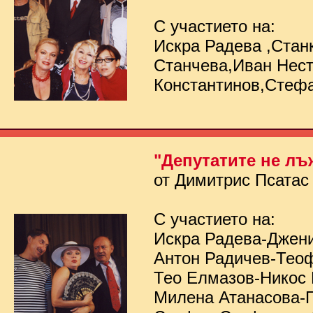
С участието на:
Искра Радева ,Стан
Станчева,Иван Нес
Константинов,Стеф
"Депутатите не лъ
от Димитрис Псатас
С участието на:
Искра Радева-Джен
Антон Радичев-Тео
Тео Елмазов-Никос
Милена Атанасова-