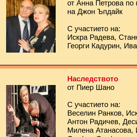
от Анна Петрова по
на Джон Ъпдайк
С участието на:
Искра Радева, Стан
Георги Кадурин, Ив
Наследството
от Пиер Шано
С участието на:
Веселин Ранков, Ис
Антон Радичев, Дес
Милена Атанасова, 