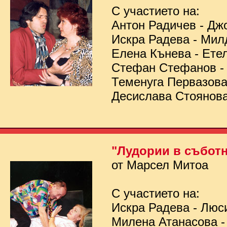
С участието на:
Антон Радичев - Дж
Искра Радева - Мил
Елена Кънева - Ете
Стефан Стефанов 
Теменуга Первазов
Десислава Стоянов
"Лудории в съботн
от Марсел Митоа
С участието на:
Искра Радева - Люс
Милена Атанасова -