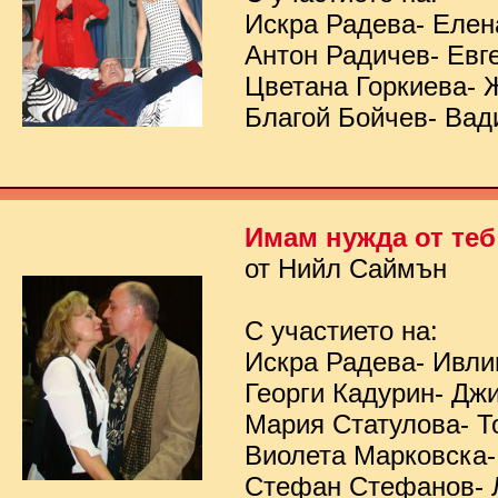
Искра Радева- Елен
Антон Радичев- Евг
Цветана Горкиева- 
Благой Бойчев- Вад
Имам нужда от теб
от Нийл Саймън
С участието на:
Искра Радева- Ивл
Георги Кадурин- Дж
Мария Статулова- Т
Виолета Марковска-
Стефан Стефанов- 