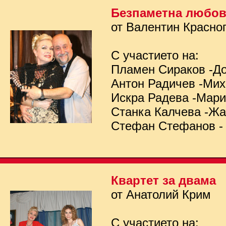
Безпаметна любо
от Валентин Красно
С участието на:
Пламен Сираков -Д
Антон Радичев -Ми
Искра Радева -Мар
Станка Калчева -Ж
Стефан Стефанов -
Квартет за двама
от Анатолий Крим
С участието на: