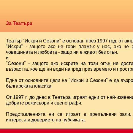
За Театъра
Театър "Искри и Сезони" е основан през 1997 год. от ак
"Искри" - защото ако не гори пламък у нас, ако не 
човещината и любовта - защо ни е живот без огън,
и
"Сезони" - защото ако искрите на този огън не дост
възрастта, кое ще ни води напред през времето и простра
Една от основните цели на "Искри и Сезони" е да възр
българската класика.
От 1997 г. до днес в Театъра играят едни от най-изявени
добрите режисьори и сценографи.
Представленията ни се играят в препълнени зали,
интереса и доверието на публиката.