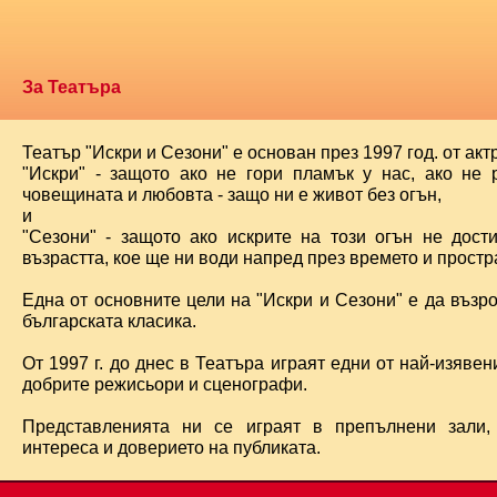
За Театъра
Театър "Искри и Сезони" е основан през 1997 год. от ак
"Искри" - защото ако не гори пламък у нас, ако не 
човещината и любовта - защо ни е живот без огън,
и
"Сезони" - защото ако искрите на този огън не дост
възрастта, кое ще ни води напред през времето и простра
Една от основните цели на "Искри и Сезони" е да възр
българската класика.
От 1997 г. до днес в Театъра играят едни от най-изявени
добрите режисьори и сценографи.
Представленията ни се играят в препълнени зали,
интереса и доверието на публиката.