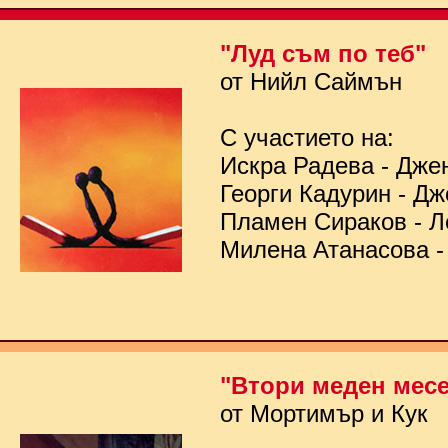
"Луд съм по теб"
от Нийл Саймън
С участието на:
Искра Радева - Дже
Георги Кадурин - Д
Пламен Сираков - Л
Милена Атанасова -
"Втори меден мес
от Мортимър и Кук