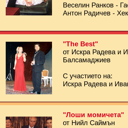
Веселин Ранков - Га
Антон Радичев - Хе
"The Best"
от Искра Радева и 
Балсамаджиев
С участието на:
Искра Радева и Ив
"Лоши момичета"
от Нийл Саймън