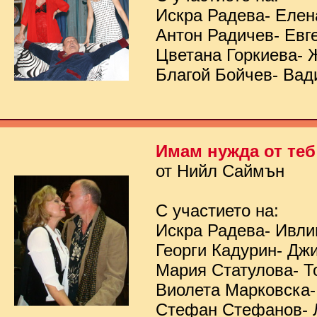
Искра Радева- Елен
Антон Радичев- Евг
Цветана Горкиева- 
Благой Бойчев- Вад
Имам нужда от теб
от Нийл Саймън
С участието на:
Искра Радева- Ивл
Георги Кадурин- Дж
Мария Статулова- Т
Виолета Марковска-
Стефан Стефанов- 