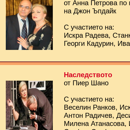
от Анна Петрова по
на Джон Ъпдайк
С участието на:
Искра Радева, Стан
Георги Кадурин, Ив
Наследството
от Пиер Шано
С участието на:
Веселин Ранков, Ис
Антон Радичев, Дес
Милена Атанасова, 