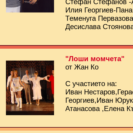
Стефан Стефанов -
Илия Георгиев-Пана
Теменуга Первазов
Десислава Стоянов
"Лоши момчета"
от Жан Ко
С участието на:
Иван Нестаров,Гер
Георгиев,Иван Юру
Атанасова ,Елена К