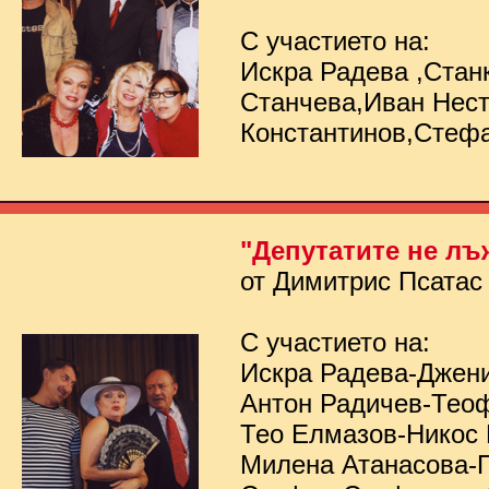
С участието на:
Искра Радева ,Стан
Станчева,Иван Нес
Константинов,Стеф
"Депутатите не лъ
от Димитрис Псатас
С участието на:
Искра Радева-Джен
Антон Радичев-Тео
Тео Елмазов-Никос
Милена Атанасова-