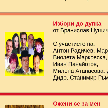
Избори до дупка
от Бранислав Нуши
С участието на:
Антон Радичев, Мар
Виолета Марковска,
Иван Панайотов,
Милена Атанасова, 
Дидо, Станимир Гъ
Ожени се за мен