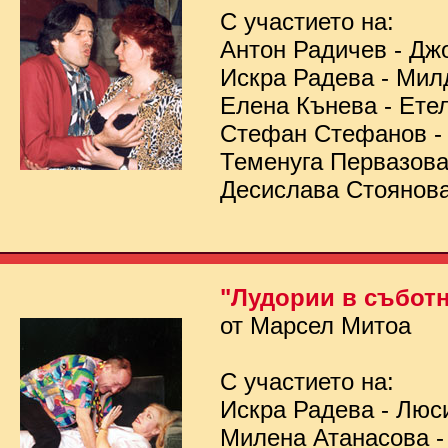
С участието на:
Антон Радичев - Дж
Искра Радева - Мил
Елена Кънева - Ете
Стефан Стефанов 
Теменуга Первазов
Десислава Стоянов
"Лудории в съботн
от Марсел Митоа
С участието на:
Искра Радева - Люс
Милена Атанасова -