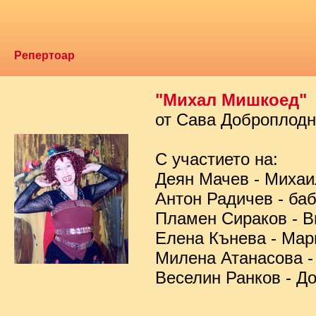
Репертоар
"Михал Мишкоед"
от Сава Доброплод
С участието на:
Деян Мачев - Миха
Антон Радичев - ба
Пламен Сираков - В
Елена Кънева - Мар
Милена Атанасова -
Веселин Ранков - Д