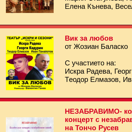
Елена Кънева, Весе
Вик за любов
от Жозиан Баласко
С участието на:
Искра Радева, Георг
Теодор Елмазов, Ив
НЕЗАБРАВИМО- кол
концерт с незабра
на Тончо Русев