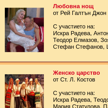
Любовна нощ
от Рей Галтън Джон
С участието на:
Искра Радева, Анто
Теодор Елмазов, Зо
Стефан Стефанов, 
Женско царство
от Ст. Л. Костов
С участието на:
Искра Радева, Теод
Мария Статулова, П