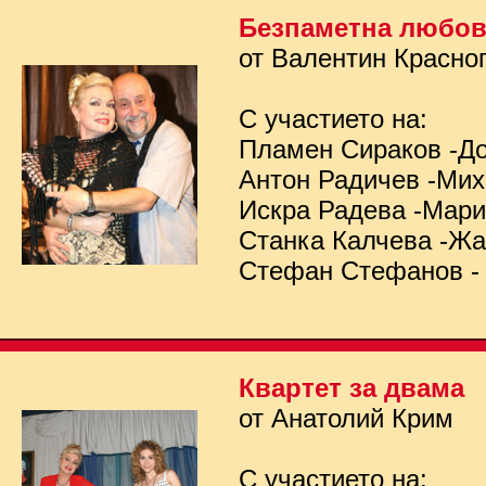
Безпаметна любо
от Валентин Красно
С участието на:
Пламен Сираков -Д
Антон Радичев -Ми
Искра Радева -Мар
Станка Калчева -Ж
Стефан Стефанов -
Квартет за двама
от Анатолий Крим
С участието на: