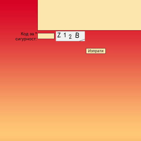
Код за *
сигурност: