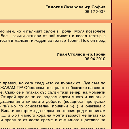
Евдокия Лазарова -гр.София
06.12.2007
амо мен, но и пълният салон в Троян. Моля позволете
Вас - всички актьори от най-живият и весел театър в
 гости в малкият и жаден за театър Троян. Поклон пред
Иван Стоянов -гр.Троян
06.04.2010
о правех, но сега след като се върнах от "Луд съм по
БОЖАВАМ ТЕ! Обожавам те с цялото обожание на света.
е. Смях се и плаках със сълзи тази вечер, на моменти
. От край време ти се радвам адски много и винаги с
ставленията ви когато дойдете (всъщност пропуснах
е ти) но по основателни причини :-) ) и очаквам с
 Винаги се стремя да сядам на първия ред и попивам
..... и 6 :-) и много хора на моята възраст ме питат как
ми правя го от доста време и съм много щастлива за