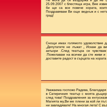
Не мога да се въздържа и да не В
25.09.2007 с блестяща игра, Вие изви
би ще са все повече хората, коит
Поздравявам Ви още веднъж и с нет
град!
Снощи имах голямото удоволствие да
„Депутатите не лъжат „ Искам да ви
актьори .След театъра се чувства
.Пожелавам на всички да сте живи и 
доставите радост в сърцата на хората !!
Уважаема госпожо Радева, Благодаря 
в Сатиричния театър с моята дъщеря
след това! Поздравления за ентусиаз
Магията му,Ви ме плени за кой ли път.
ни завладявате! На многая лета! С въ