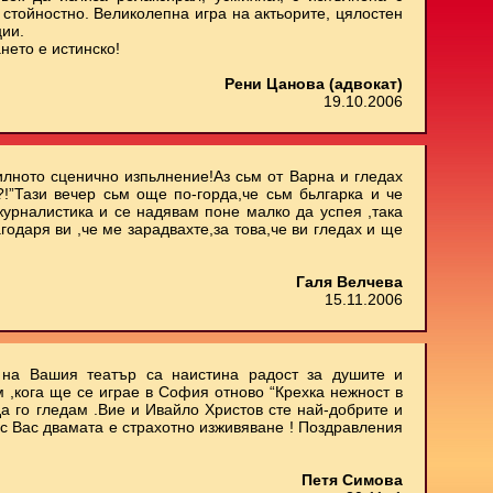
стойностно. Великолепна игра на актьорите, цялостен
ции.
нето е истинско!
Рени Цанова (адвокат)
19.10.2006
илното сценично изпьлнение!Аз сьм от Варна и гледах
.?!”Тази вечер сьм още по-горда,че сьм бьлгарка и че
 журналистика и се надявам поне малко да успея ,така
агодаря ви ,че ме зарадвахте,за това,че ви гледах и ще
Галя Велчева
15.11.2006
е на Вашия театър са наистина радост за душите и
м ,кога ще се играе в София отново “Крехка нежност в
да го гледам .Вие и Ивайло Христов сте най-добрите и
 с Вас двамата е страхотно изживяване ! Поздравления
Петя Симова