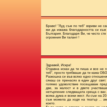
Браво! "Луд съм по теб" взриви не с
ми да изкажа благодарността си към 
България. Благодаря Ви, че често сте
огромния Ви талант !
Здравей, Искра!
Отдавна исках да ти пиша и все не г
теб", просто трябваше да ти кажа О
Разкошна си във всяко едно отношени
сякаш се пренасях в един друг свят
голямо удоволствие посещавам пред
две, за жалост и в двете участваш
нетърпение следващата среща с вас.
всяка дума и всеки жест. Аз съм на 20.
съм можела да ходя на театър ... а
което.