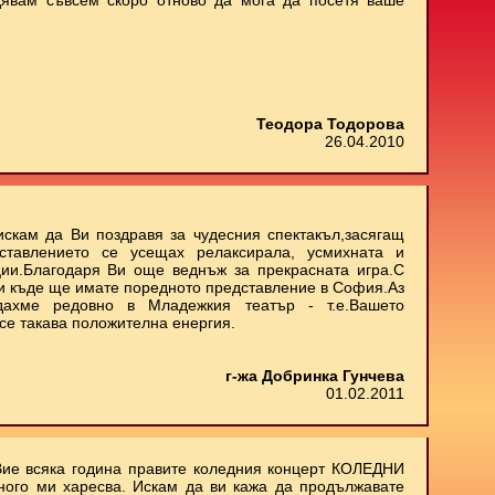
дявам съвсем скоро отново да мога да посетя ваше
Теодора Тодорова
26.04.2010
искам да Ви поздравя за чудесния спектакъл,засягащ
ставлението се усещах релаксирала, усмихната и
ии.Благодаря Ви още веднъж за прекрасната игра.С
 и къде ще имате поредното представление в София.Аз
дахме редовно в Младежкия театър - т.е.Вашето
се такава положителна енергия.
г-жа Добринка Гунчева
01.02.2011
Вие всяка година правите коледния концерт КОЛЕДНИ
ного ми харесва. Искам да ви кажа да продължавате