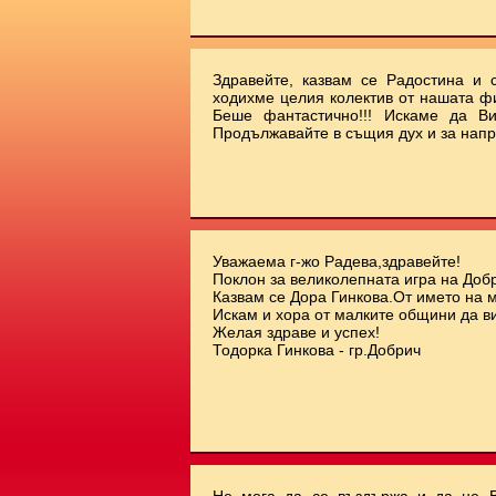
Здравейте, казвам се Радостина и с
ходихме целия колектив от нашата ф
Беше фантастично!!! Искаме да Ви
Продължавайте в същия дух и за напр
Уважаема г-жо Радева,здравейте!
Поклон за великолепната игра на Добр
Казвам се Дора Гинкова.От името на 
Искам и хора от малките общини да ви
Желая здраве и успех!
Тодорка Гинкова - гр.Добрич