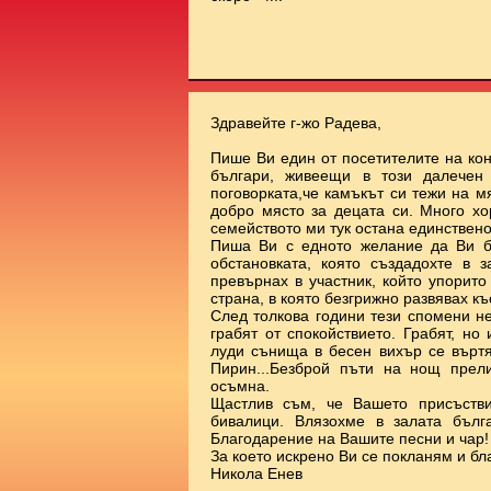
Здравейте г-жо Радева,
Пише Ви един от посетителите на ко
българи, живеещи в този далечен
поговорката,че камъкът си тежи на 
добро място за децата си. Много х
семейството ми тук остана единствено
Пиша Ви с едното желание да Ви б
обстановката, която създадохте в 
превърнах в участник, който упорит
страна, в която безгрижно развявах к
След толкова години тези спомени н
грабят от спокойствието. Грабят, но
луди сънища в бесен вихър се върт
Пирин...Безброй пъти на нощ прел
осъмна.
Щастлив съм, че Вашето присъстви
бивалици. Влязохме в залата бълг
Благодарение на Вашите песни и чар!
За което искрено Ви се покланям и бл
Никола Енев