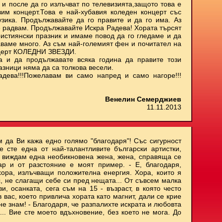
 и после да го излъчват по телевизията,защото това е
им концерт.Това е най-хубавия коледен концерт със
узика. Продължавайте да го правите и да го има. Аз
е радвам. Продължавайте Искра Радева! Хората търсят
ристиянски празник и имаме повод да го гледаме и да
аваме много. Аз съм най-големият фен и почитател на
нцерт КОЛЕДНИ ЗВЕЗДИ.
а и да продължавате всяка година да правите този
азници няма да са толкова весели.
адева!!!Пожелавам ви само напред и само нагоре!!!
Венелин Семерджиев
11.11.2013
м да Ви кажа едно голямо "благодаря"! Със сигурност
е сте една от най-талантливите български артистки,
и виждам една необикновена жена, жена, справяща се
ар и от разстояние е моят пример. - Е, благодаря,
хора, излъчващи положителна енергия. Хора, които я
с, не слагащи себе си пред нещата... От съвсем малка
, осанката, сега съм на 15 - възраст, в която често
 вас, което привлича хората като магнит, дали се крие
не знам! - Благодаря, че разпалихте искрата и любовта
.. Вие сте моето вдъхновение, без което не мога. До