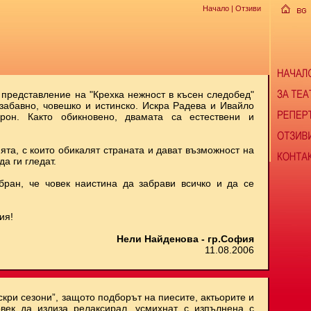
Начало
| Отзиви
 представление на "Крехка нежност в късен следобед"
 забавно, човешко и истинско. Искра Радева и Ивайло
рон. Както обикновено, двамата са естествени и
ята, с които обикалят страната и дават възможност на
да ги гледат.
бран, че човек наистина да забрави всичко и да се
ия!
Нели Найденова - гр.София
11.08.2006
скри сезони”, защото подборът на пиесите, актьорите и
век да излиза релаксирал, усмихнат, с изпълнена с