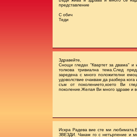
Бъди жива и здрава и много се на
представление
С обич
Теди
Здравейте,
Снощи гледах "Квартет за двама" и 
толкова тривиална тема.След пред
заредена с много положителни емоц
удоволствие очаквам да разбера кога
съм от поколението,което Ви гле
поколение.Желая Ви много здраве и в
Искра Радева вие сте ми любимата.
ЗВЕЗДИ. Чакам го с нетърпение и м