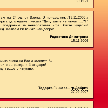
30.11.-1
ъм на 24год. от Варна. В понеделник /13.11.2006г./
ирма да гледаме пиесата "Депутатите не лъжат ….?! "
 поздравим за невероятната игра, бяхте чудесни!
ед. Желаем Ви всичко най-добро!
Радостина Димитрова
15.11.2006
ичка сцена-на Вас и колегите Ви!
моите съграждани-благодаря!
дят вашето изкуство.
Тодорка Гинкова - гр.Добрич
27.09.2007