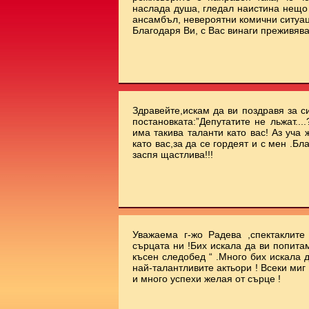
наслада душа, гледал наистина нещо 
ансамбъл, невероятни комични ситуа
Благодаря Ви, с Вас винаги преживява
Здравейте,искам да ви поздравя за с
постановката:”Депутатите не льжат...
има такива таланти като вас! Аз уча
като вас,за да се гордеят и с мен .Бл
заспя щастлива!!!
Уважаема г-жо Радева ,спектаклит
сърцата ни !Бих искала да ви попита
късен следобед “ .Много бих искала 
най-талантливите актьори ! Всеки миг
и много успехи желая от сърце !