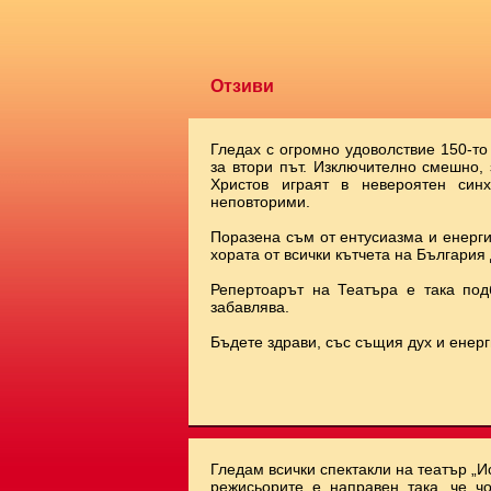
Отзиви
Гледах с огромно удоволствие 150-то
за втори път. Изключително смешно,
Христов играят в невероятен синх
неповторими.
Поразена съм от ентусиазма и енерги
хората от всички кътчета на България 
Репертоарът на Театъра е така под
забавлява.
Бъдете здрави, със същия дух и енерг
Гледам всички спектакли на театър „И
режисьорите е направен така, че чо