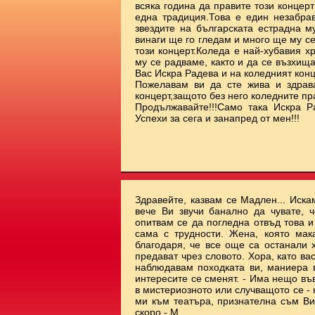
всяка година да правите този концерт
една традиция.Това е един незабрав
звездите на българската естрадна м
винаги ще го гледам и много ще му с
този концерт.Коледа е най-хубавия х
му се радваме, както и да се възхищ
Вас Искра Радева и на коледният ко
Пожелавам ви да сте жива и здрав
концерт,защото без него коледните пр
Продължавайте!!!Само така Искра Р
Успехи за сега и занапред от мен!!!
Здравейте, казвам се Мадлен... Иска
вече Ви звучи банално да чувате, ч
опитвам се да погледна отвъд това 
сама с трудности. Жена, която мак
благодаря, че все още са останали 
предават чрез словото. Хора, като ва
наблюдавам походката ви, маниера ви
интересите се сменят. - Има нещо във
в мистериозното или случващото се - 
ми към театъра, признателна съм Ви.
скоро - М.