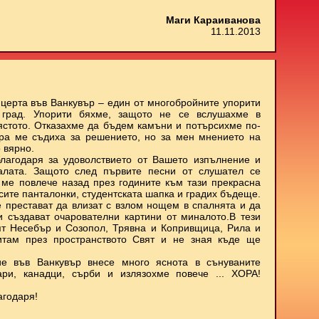
Маги Караиванова
11.11.2013
нцерта във Ванкувър – един от многобройните упорити
 град. Упорити бяхме, защото не се вслушахме в
мястото. Отказахме да бъдем камъни и потърсихме по-
ора ме съдиха за решението, но за мен мнението на
 вярно.
лагодаря за удоволствието от Вашето изпълнение и
залата. Защото след първите песни от слушател се
о ме повлече назад през годините към тази прекрасна
ъсите панталонки, студентската шапка и градих бъдеще.
е престават да влизат с взлом нощем в спалнята и да
 и създават очарователни картини от миналото.В тези
ят Несебър и Созопол, Трявна и Копривщица, Рила и
итам през пространството Свят и не зная къде ще
е във Ванкувър внесе много яснота в сънуваните
ари, канадци, сърби и излязохме повече ... ХОРА!
агодаря!