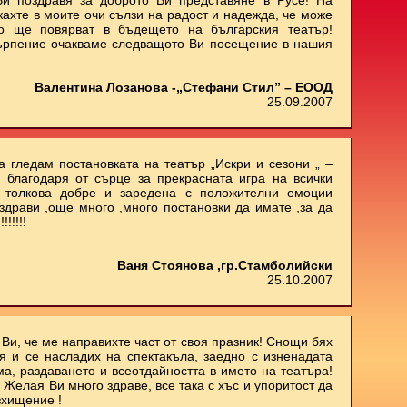
и поздравя за доброто Ви представяне в Русе! На
кахте в моите очи сълзи на радост и надежда, че може
о ще повярват в бъдещето на българския театър!
ърпение очакваме следващото Ви посещение в нашия
Валентина Лозанова -„Стефани Стил” – ЕООД
25.09.2007
 гледам постановката на театър „Искри и сезони „ –
 благодаря от сърце за прекрасната игра на всички
м толкова добре и заредена с положителни емоции
здрави ,още много ,много постановки да имате ,за да
!!!!!
Ваня Стоянова ,гр.Стамболийски
25.10.2007
Ви, че ме направихте част от своя празник! Снощи бях
 и се насладих на спектакъла, заедно с изненадата
ма, раздаването и всеотдайността в името на театъра!
 Желая Ви много здраве, все така с хъс и упоритост да
зхищение !