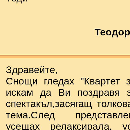
Теодор
Здравейте,
Снощи гледах "Квартет 
искам да Ви поздравя з
спектакъл,засягащ толков
тема.След представл
усещах релаксирала, у