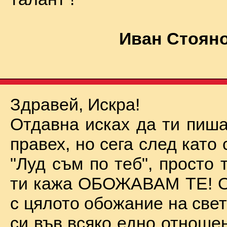
Иван Стояно
Здравей, Искра!
Отдавна исках да ти пиша
правех, но сега след като 
"Луд съм по теб", просто
ти кажа ОБОЖАВАМ ТЕ! О
с цялото обожание на све
си във всяко едно отноше