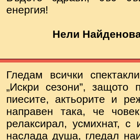
енергия!
Нели Найденова
Гледам всички спектакл
„Искри сезони”, защото 
пиесите, актьорите и ре
направен така, че чове
релаксирал, усмихнат, с 
наслада душа, гледал на