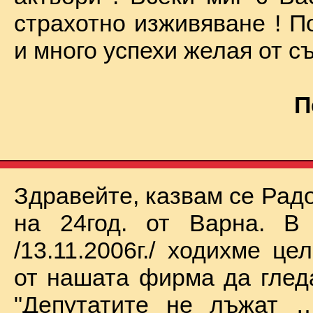
страхотно изживяване ! П
и много успехи желая от съ
П
Здравейте, казвам се Рад
на 24год. от Варна. В 
/13.11.2006г./ ходихме це
от нашата фирма да глед
"Депутатите не лъжат …