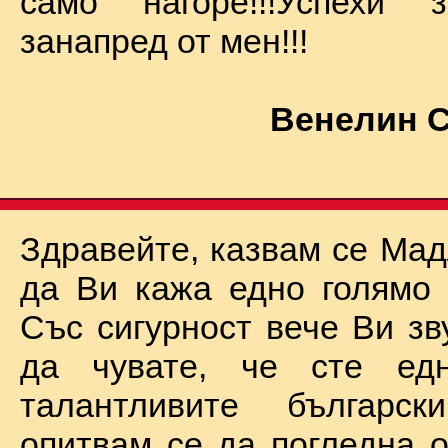
само нагоре!!!Успехи
занапред от мен!!!
Венелин 
Здравейте, казвам се Мад
да Ви кажа едно голямо "
Със сигурност вече Ви зв
да чувате, че сте ед
талантливите български
опитвам се да погледна о