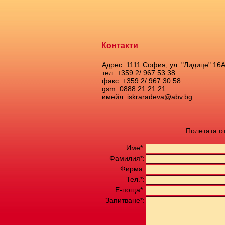
Контакти
Адрес: 1111 София, ул. "Лидице" 16
тел: +359 2/ 967 53 38
факс: +359 2/ 967 30 58
gsm: 0888 21 21 21
имейл: iskraradeva@abv.bg
Полетата о
Име*:
Фамилия*:
Фирма:
Тел.*:
Е-поща*:
Запитване*: