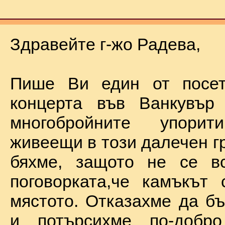
Здравейте г-жо Радева,
Пише Ви един от посет
концерта във Ванкувър
многобройните упорит
живеещи в този далечен г
бяхме, защото не се в
поговорката,че камъкът
мястото. Отказахме да б
и потърсихме по-добр