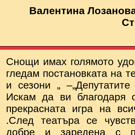
Валентина Лозанова
Ст
Снощи имах голямото удо
гледам постановката на т
и сезони „ –„Депутатите
Искам да ви благодаря 
прекрасната игра на вси
.След театъра се чувст
добре и заредена с п