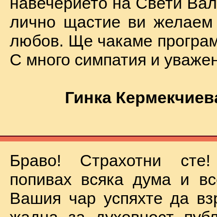
навечерието на Свети Вал
лично щастие ви желаем
любов. Ще чакаме програм
С много симпатия и уваже
Гинка Кермекчиев
Браво! Страхотни сте
попивах всяка дума и вс
Вашия чар успяхте да вз