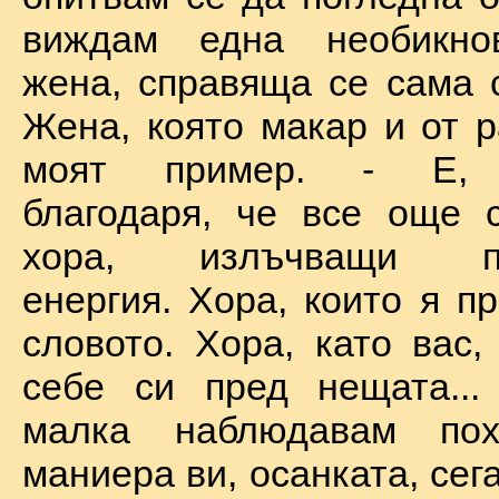
виждам една необикно
жена, справяща се сама с
Жена, която макар и от р
моят пример. - Е, б
благодаря, че все още 
хора, излъчващи по
енергия. Хора, които я п
словото. Хора, като вас,
себе си пред нещата...
малка наблюдавам пох
маниера ви, осанката, сега