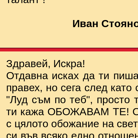
Иван Стояно
Здравей, Искра!
Отдавна исках да ти пиша
правех, но сега след като 
"Луд съм по теб", просто
ти кажа ОБОЖАВАМ ТЕ! О
с цялото обожание на све
си във всяко едно отноше