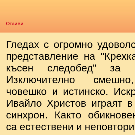
Отзиви
Гледах с огромно удоволс
представление на "Крехк
късен следобед" за 
Изключително смешно
човешко и истинско. Иск
Ивайло Христов играят в
синхрон. Както обикнове
са естествени и неповтори