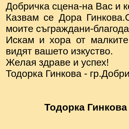
Добричка сцена-на Вас и к
Казвам се Дора Гинкова.
моите съграждани-благода
Искам и хора от малкит
видят вашето изкуство.
Желая здраве и успех!
Тодорка Гинкова - гр.Добр
Тодорка Гинкова 