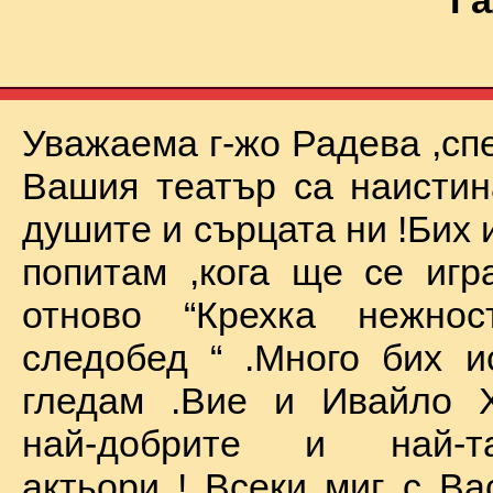
Га
Уважаема г-жо Радева ,сп
Вашия театър са наистин
душите и сърцата ни !Бих 
попитам ,кога ще се иг
отново “Крехка нежно
следобед “ .Много бих и
гледам .Вие и Ивайло Х
най-добрите и най-та
актьори ! Всеки миг с Ва