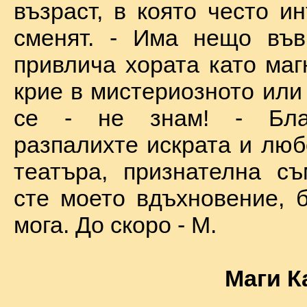
възраст, в която често и
сменят. - Има нещо във
привлича хората като маг
крие в мистериозното или
се - не знам! - Бла
разпалихте искрата и люб
театъра, признателна съ
сте моето вдъхновение, б
мога. До скоро - М.
Маги К