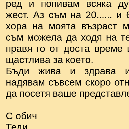
ред и попивам всяка ду
жест. Аз съм на 20...... и 
хора на моята възраст м
съм можела да ходя на те
правя го от доста време 
щастлива за което.
Бъди жива и здрава 
надявам съвсем скоро отн
да посетя ваше представл
С обич
Теди