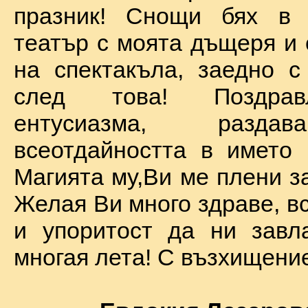
празник! Снощи бях в 
театър с моята дъщеря и 
на спектакъла, заедно с
след това! Поздра
ентусиазма, разда
всеотдайността в името 
Магията му,Ви ме плени за
Желая Ви много здраве, вс
и упоритост да ни завл
многая лета! С възхищение