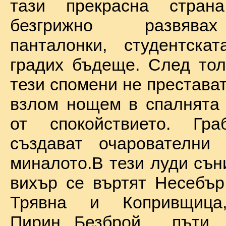
тази прекрасна стран
безгрижно развява
панталонки, студентска
градих бъдеще. След тол
тези спомени не престават
взлом нощем в спалнята 
от спокойствието. Гр
създават очарователни 
миналото.В тези луди сън
вихър се въртят Несебър
Трявна и Копривщиц
Пирин...Безброй пъ