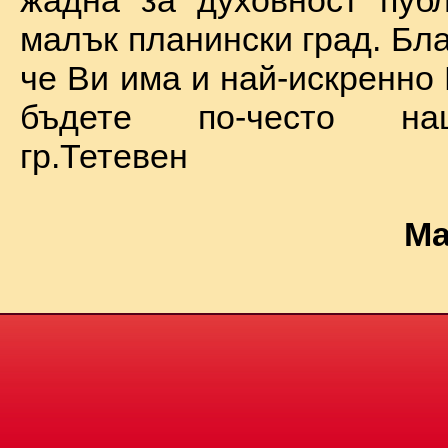
жадна за духовност пуб
малък планински град. Бл
че Ви има и най-искренно
бъдете по-често на
гр.Тетевен
Ма