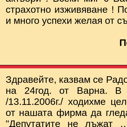
страхотно изживяване ! П
и много успехи желая от съ
П
Здравейте, казвам се Рад
на 24год. от Варна. В 
/13.11.2006г./ ходихме це
от нашата фирма да глед
"Депутатите не лъжат …