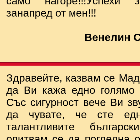
само нагоре!!!Успехи
занапред от мен!!!
Венелин 
Здравейте, казвам се Мад
да Ви кажа едно голямо "
Със сигурност вече Ви зв
да чувате, че сте ед
талантливите български
опитвам се да погледна о