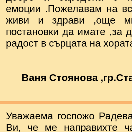
емоции .Пожелавам на вс
живи и здрави ,още мн
постановки да имате ,за 
радост в сърцата на хората !
Ваня Стоянова ,гр.С
Уважаема госпожо Радева
Ви, че ме направихте ч