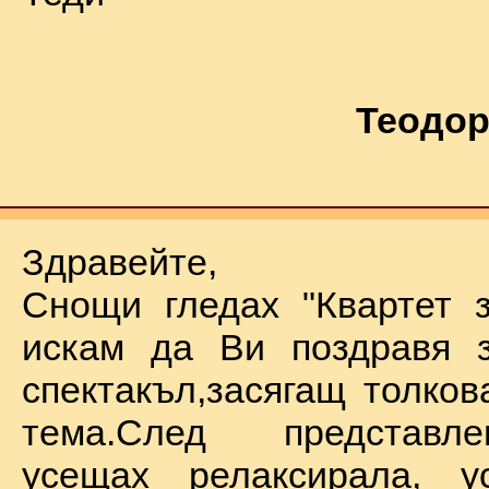
Теодор
Здравейте,
Снощи гледах "Квартет 
искам да Ви поздравя з
спектакъл,засягащ толков
тема.След представл
усещах релаксирала, у