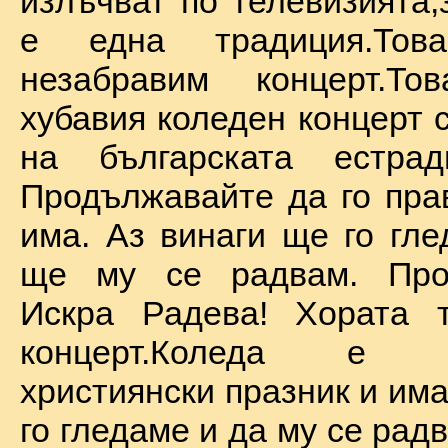
излъчват по телевизията,
е една традиция.То
незабравим концерт.Т
хубавия коледен концерт 
на българската естрад
Продължавайте да го прав
има. Аз винаги ще го гле
ще му се радвам. Про
Искра Радева! Хората т
концерт.Коледа е на
християнски празник и им
го гледаме и да му се радв