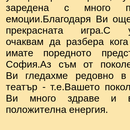
заредена с много по
емоции.Благодаря Ви ощ
прекрасната игра.С у
очаквам да разбера ког
имате поредното предс
София.Аз съм от поколе
Ви гледахме редовно в
театър - т.е.Вашето поко
Ви много здраве и в
положителна енергия.