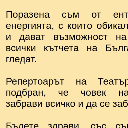
Поразена съм от ент
енергията, с които обика
и дават възможност на
всички кътчета на Бълг
гледат.
Репертоарът на Теат
подбран, че човек н
забрави всичко и да се за
Бъдете здрави, със с