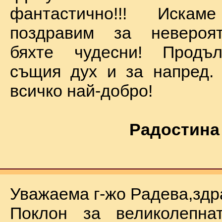
фантастично!!! Иск
поздравим за невероят
бяхте чудесни! Продъ
същия дух и за напред.
всичко най-добро!
Радостина
Уважаема г-жо Радева,здр
Поклон за великолепна