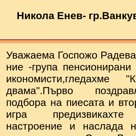
Никола Енев- гр.Ванку
Уважаема Госпожо Радева,
ние -група пенсионирани
икономисти,гледахме "
двама".Първо поздра
подбора на пиесата и вто
игра предизвикахте
настроение и наслада н