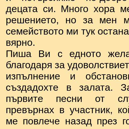
децата си. Много хора м
решението, но за мен м
семейството ми тук остан
вярно.
Пиша Ви с едното жел
благодаря за удоволствие
изпълнение и обстановк
създадохте в залата. З
първите песни от сл
превърнах в участник, ко
ме повлече назад през г