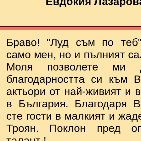
Евдокия Лазаров
Браво! "Луд съм по теб
само мен, но и пълният са
Моля позволете ми 
благодарността си към В
актьори от най-живият и 
в България. Благодаря В
сте гости в малкият и жад
Троян. Поклон пред о
талант !