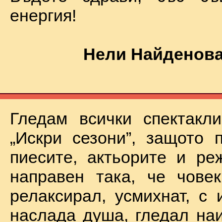
енергия!
Нели Найденова
Гледам всички спектакл
„Искри сезони”, защото 
пиесите, актьорите и ре
направен така, че чове
релаксирал, усмихнат, с 
наслада душа, гледал на