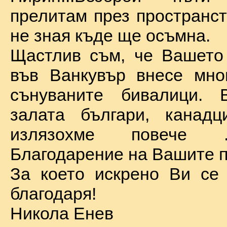
прелитам през пространст
не зная къде ще осъмна.
Щастлив съм, че Вашето
във Ванкувър внесе мно
сънуваните бивалици. 
залата българи, канадц
излязохме повече 
Благодарение на Вашите п
За което искрено Ви се
благодаря!
Никола Енев