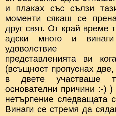
и плаках със сълзи таз
моменти сякаш се прена
друг свят. От край време 
адски много и винаг
удоволствие по
представленията ви ког
(всъщност пропуснах две,
в двете участваше 
основателни причини :-) )
нетърпение следващата с
Винаги се стремя да сяда