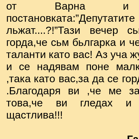
от Варна и 
постановката:”Депу
льжат....?!”Тази вечер 
горда,че сьм бьлгарка и ч
таланти като вас! Аз уча 
и се надявам поне малк
,така като вас,за да се го
.Благодаря ви ,че ме за
това,че ви гледах и
щастлива!!!