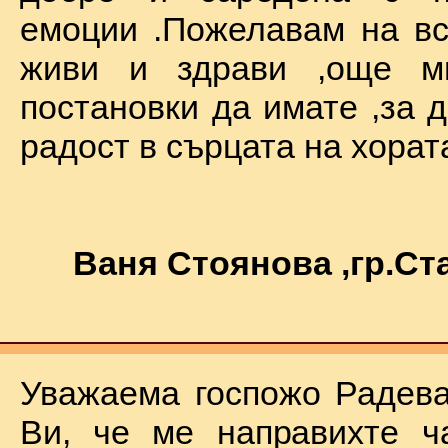
емоции .Пожелавам на вс
живи и здрави ,още мн
постановки да имате ,за 
радост в сърцата на хората !
Ваня Стоянова ,гр.С
Уважаема госпожо Радева
Ви, че ме направихте ч