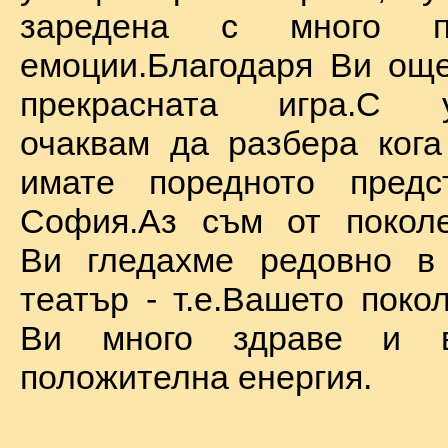
заредена с много по
емоции.Благодаря Ви ощ
прекрасната игра.С у
очаквам да разбера ког
имате поредното предс
София.Аз съм от поколе
Ви гледахме редовно в
театър - т.е.Вашето поко
Ви много здраве и в
положителна енергия.