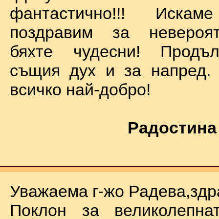
фантастично!!! Иск
поздравим за невероят
бяхте чудесни! Продъ
същия дух и за напред.
всичко най-добро!
Радостина
Уважаема г-жо Радева,здр
Поклон за великолепна