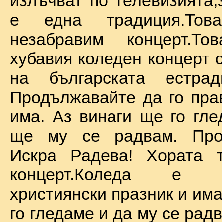
излъчват по телевизията,
е една традиция.То
незабравим концерт.Т
хубавия коледен концерт 
на българската естрад
Продължавайте да го прав
има. Аз винаги ще го гле
ще му се радвам. Про
Искра Радева! Хората т
концерт.Коледа е на
християнски празник и им
го гледаме и да му се радв