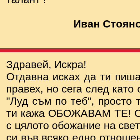
Иван Стояно
Здравей, Искра!
Отдавна исках да ти пиша
правех, но сега след като 
"Луд съм по теб", просто
ти кажа ОБОЖАВАМ ТЕ! О
с цялото обожание на све
си във всяко едно отноше