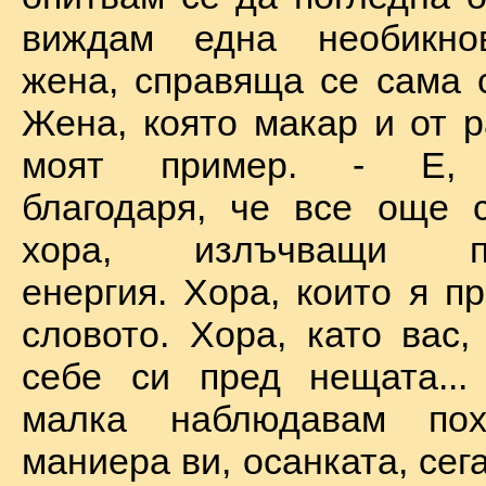
виждам една необикно
жена, справяща се сама с
Жена, която макар и от р
моят пример. - Е, б
благодаря, че все още 
хора, излъчващи по
енергия. Хора, които я п
словото. Хора, като вас,
себе си пред нещата...
малка наблюдавам пох
маниера ви, осанката, сега