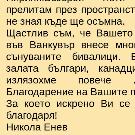
прелитам през пространст
не зная къде ще осъмна.
Щастлив съм, че Вашето
във Ванкувър внесе мно
сънуваните бивалици. 
залата българи, канадц
излязохме повече 
Благодарение на Вашите п
За което искрено Ви се
благодаря!
Никола Енев