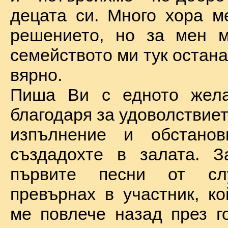
децата си. Много хора м
решението, но за мен м
семейството ми тук остан
вярно.
Пиша Ви с едното жел
благодаря за удоволствие
изпълнение и обстановк
създадохте в залата. З
първите песни от сл
превърнах в участник, ко
ме повлече назад през г