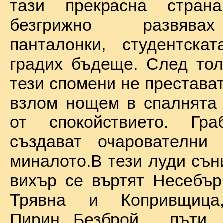
тази прекрасна стран
безгрижно развява
панталонки, студентска
градих бъдеще. След тол
тези спомени не престават
взлом нощем в спалнята 
от спокойствието. Гр
създават очарователни 
миналото.В тези луди сън
вихър се въртят Несебър
Трявна и Копривщиц
Пирин...Безброй пъ