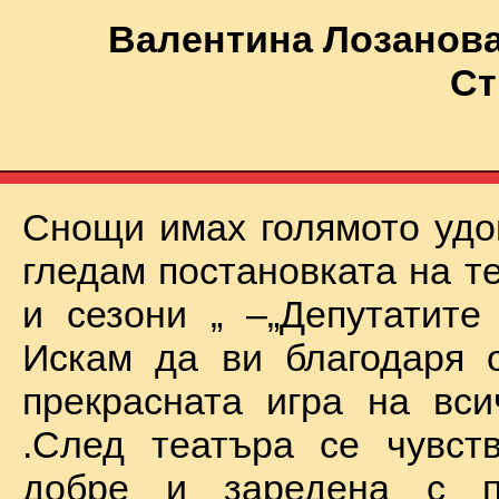
Валентина Лозанова
Ст
Снощи имах голямото удо
гледам постановката на т
и сезони „ –„Депутатите
Искам да ви благодаря 
прекрасната игра на вси
.След театъра се чувст
добре и заредена с п