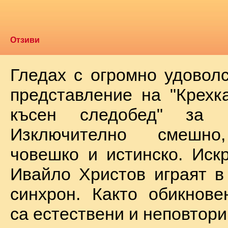
Отзиви
Гледах с огромно удоволс
представление на "Крехк
късен следобед" за 
Изключително смешно
човешко и истинско. Иск
Ивайло Христов играят в
синхрон. Както обикнове
са естествени и неповтори