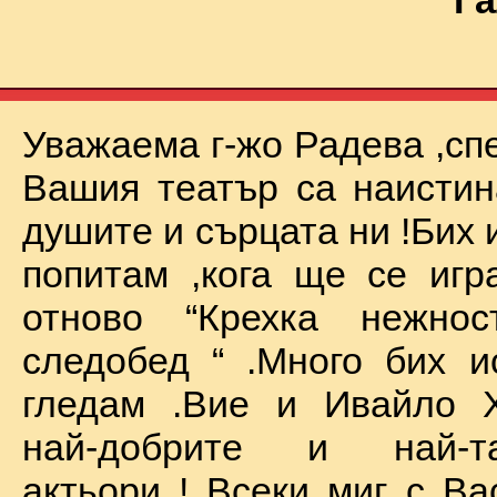
Га
Уважаема г-жо Радева ,сп
Вашия театър са наистин
душите и сърцата ни !Бих 
попитам ,кога ще се иг
отново “Крехка нежно
следобед “ .Много бих и
гледам .Вие и Ивайло Х
най-добрите и най-та
актьори ! Всеки миг с Ва