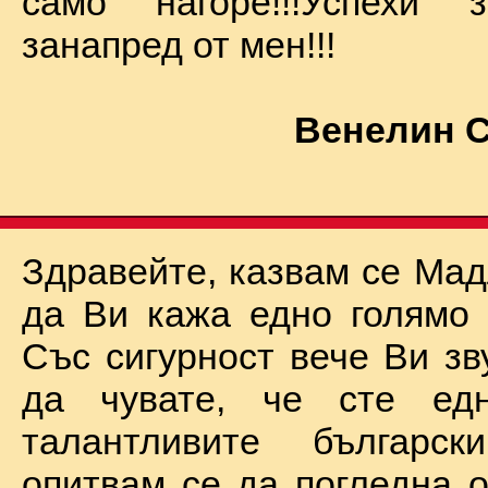
само нагоре!!!Успехи
занапред от мен!!!
Венелин 
Здравейте, казвам се Мад
да Ви кажа едно голямо "
Със сигурност вече Ви зв
да чувате, че сте ед
талантливите български
опитвам се да погледна о