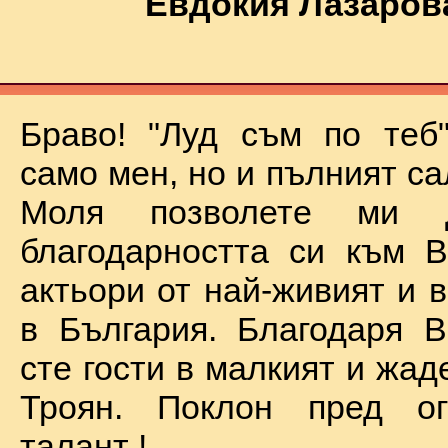
Евдокия Лазаров
Браво! "Луд съм по теб
само мен, но и пълният са
Моля позволете ми 
благодарността си към В
актьори от най-живият и 
в България. Благодаря В
сте гости в малкият и жад
Троян. Поклон пред о
талант !