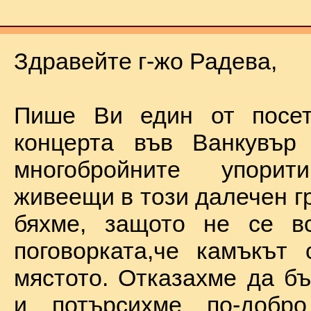
Здравейте г-жо Радева,
Пише Ви един от посет
концерта във Ванкувър
многобройните упорит
живеещи в този далечен г
бяхме, защото не се в
поговорката,че камъкът
мястото. Отказахме да б
и потърсихме по-добр