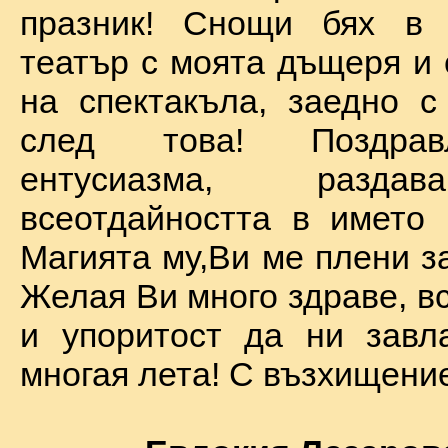
празник! Снощи бях в 
театър с моята дъщеря и 
на спектакъла, заедно с
след това! Поздра
ентусиазма, разда
всеотдайността в името 
Магията му,Ви ме плени за
Желая Ви много здраве, вс
и упоритост да ни завл
многая лета! С възхищение