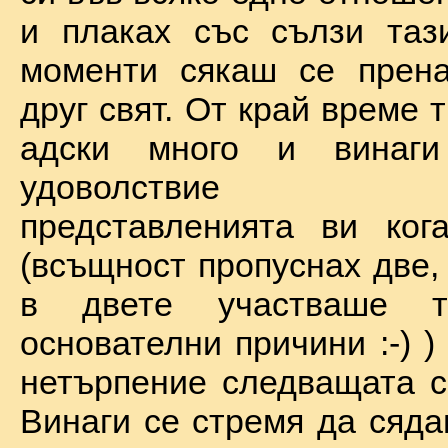
и плаках със сълзи таз
моменти сякаш се прена
друг свят. От край време 
адски много и винаг
удоволствие по
представленията ви ког
(всъщност пропуснах две,
в двете участваше 
основателни причини :-) )
нетърпение следващата с
Винаги се стремя да сяда