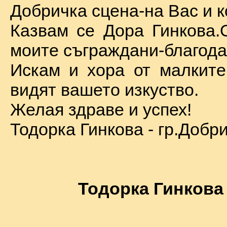
Добричка сцена-на Вас и к
Казвам се Дора Гинкова.
моите съграждани-благода
Искам и хора от малкит
видят вашето изкуство.
Желая здраве и успех!
Тодорка Гинкова - гр.Добр
Тодорка Гинкова 