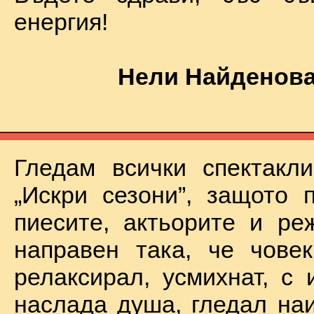
енергия!
Нели Найденова
Гледам всички спектакл
„Искри сезони”, защото 
пиесите, актьорите и ре
направен така, че чове
релаксирал, усмихнат, с 
наслада душа, гледал на