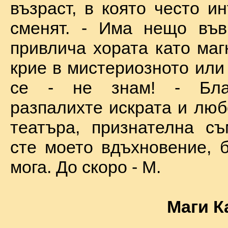
възраст, в която често и
сменят. - Има нещо във
привлича хората като маг
крие в мистериозното или
се - не знам! - Бла
разпалихте искрата и люб
театъра, признателна съ
сте моето вдъхновение, б
мога. До скоро - М.
Маги К