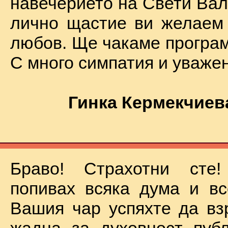
навечерието на Свети Вал
лично щастие ви желаем
любов. Ще чакаме програм
С много симпатия и уваже
Гинка Кермекчиев
Браво! Страхотни сте
попивах всяка дума и вс
Вашия чар успяхте да вз