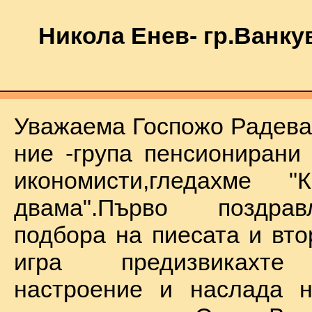
Никола Енев- гр.Ванку
Уважаема Госпожо Радева,
ние -група пенсионирани
икономисти,гледахме "
двама".Първо поздра
подбора на пиесата и вто
игра предизвикахте
настроение и наслада н