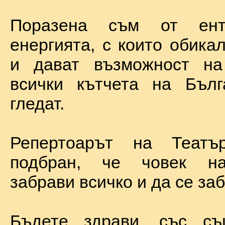
Поразена съм от ент
енергията, с които обика
и дават възможност на
всички кътчета на Бълг
гледат.
Репертоарът на Теат
подбран, че човек н
забрави всичко и да се за
Бъдете здрави, със с