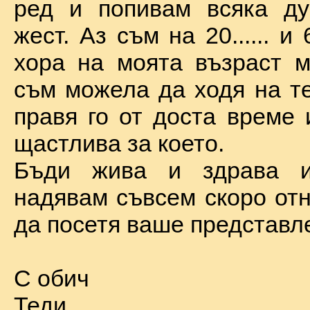
ред и попивам всяка ду
жест. Аз съм на 20...... и 
хора на моята възраст м
съм можела да ходя на те
правя го от доста време 
щастлива за което.
Бъди жива и здрава 
надявам съвсем скоро отн
да посетя ваше представл
С обич
Теди