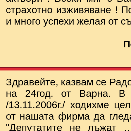
страхотно изживяване ! П
и много успехи желая от съ
П
Здравейте, казвам се Рад
на 24год. от Варна. В 
/13.11.2006г./ ходихме це
от нашата фирма да глед
"Депутатите не лъжат …