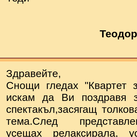
Теодор
Здравейте,
Снощи гледах "Квартет 
искам да Ви поздравя з
спектакъл,засягащ толков
тема.След представл
усещах релаксирала, у