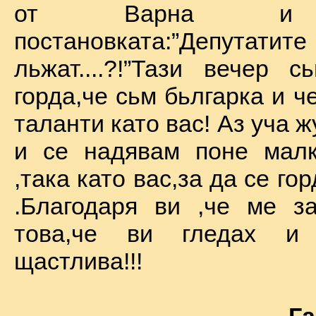
от Варна и 
постановката:”Депу
льжат....?!”Тази вечер 
горда,че сьм бьлгарка и ч
таланти като вас! Аз уча 
и се надявам поне малк
,така като вас,за да се го
.Благодаря ви ,че ме за
това,че ви гледах и
щастлива!!!