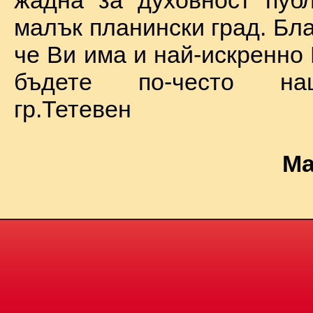
жадна за духовност пуб
малък планински град. Бл
че Ви има и най-искренно
бъдете по-често на
гр.Тетевен
Ма