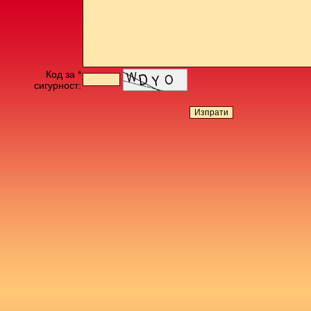
Код за *
сигурност: