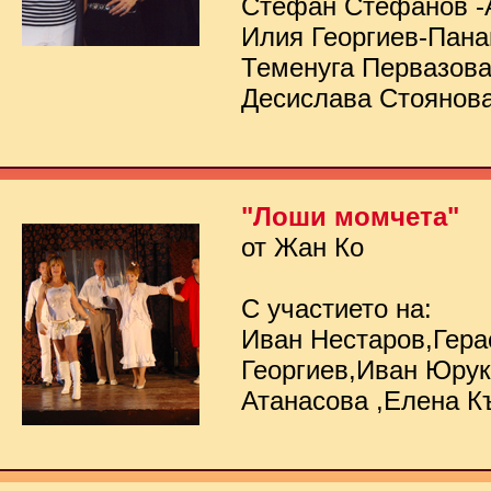
Стефан Стефанов -
Илия Георгиев-Пана
Теменуга Первазов
Десислава Стоянов
"Лоши момчета"
от Жан Ко
С участието на:
Иван Нестаров,Гер
Георгиев,Иван Юру
Атанасова ,Елена К