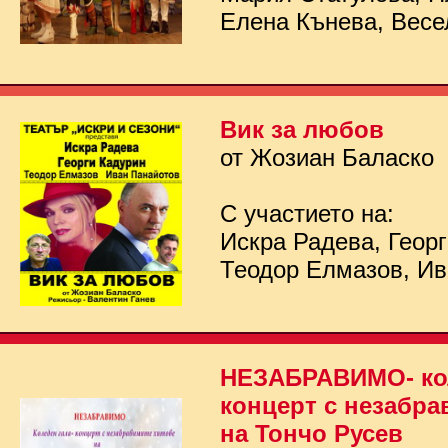
Елена Кънева, Весе
Вик за любов
от Жозиан Баласко
С участието на:
Искра Радева, Георг
Теодор Елмазов, Ив
НЕЗАБРАВИМО- кол
концерт с незабра
на Тончо Русев