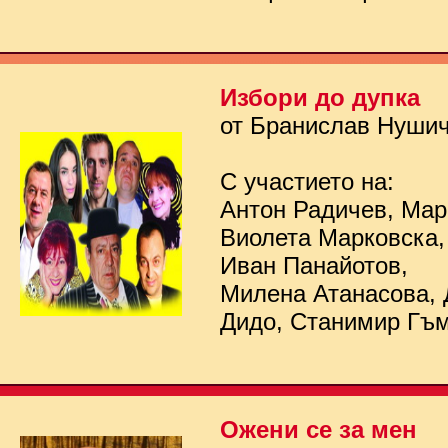
Избори до дупка
от Бранислав Нуши
С участието на:
Антон Радичев, Мар
Виолета Марковска,
Иван Панайотов,
Милена Атанасова, 
Дидо, Станимир Гъ
Ожени се за мен