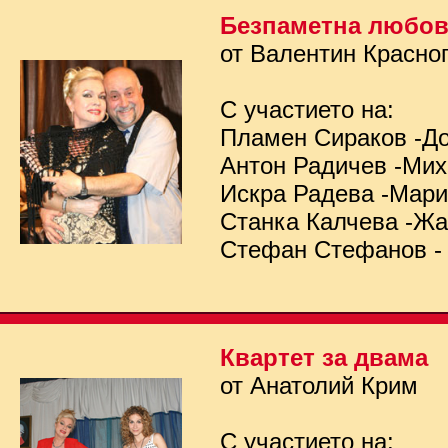
Безпаметна любо
от Валентин Красно
С участието на:
Пламен Сираков -Д
Антон Радичев -Ми
Искра Радева -Мар
Станка Калчева -Ж
Стефан Стефанов -
Квартет за двама
от Анатолий Крим
С участието на: