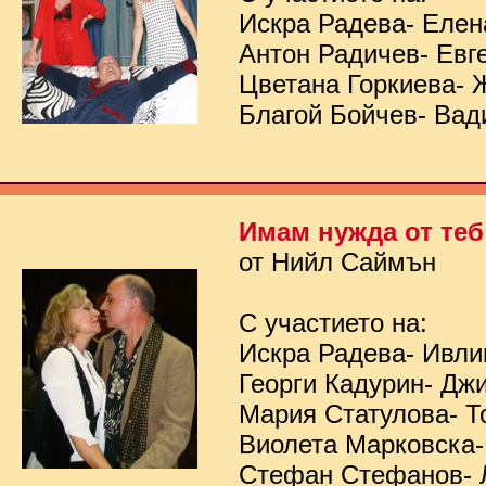
Искра Радева- Елен
Антон Радичев- Евг
Цветана Горкиева- 
Благой Бойчев- Вад
Имам нужда от теб
от Нийл Саймън
С участието на:
Искра Радева- Ивл
Георги Кадурин- Дж
Мария Статулова- Т
Виолета Марковска-
Стефан Стефанов- 