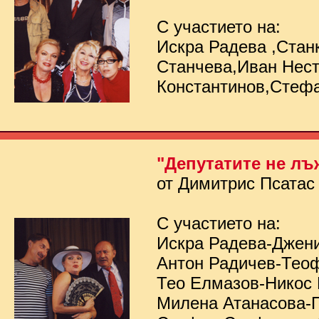
С участието на:
Искра Радева ,Стан
Станчева,Иван Нес
Константинов,Стеф
"Депутатите не лъ
от Димитрис Псатас
С участието на:
Искра Радева-Джен
Антон Радичев-Тео
Тео Елмазов-Никос
Милена Атанасова-