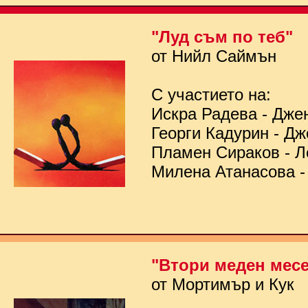
"Луд съм по теб"
от Нийл Саймън
С участието на:
Искра Радева - Дже
Георги Кадурин - Д
Пламен Сираков - Л
Милена Атанасова -
"Втори меден мес
от Мортимър и Кук