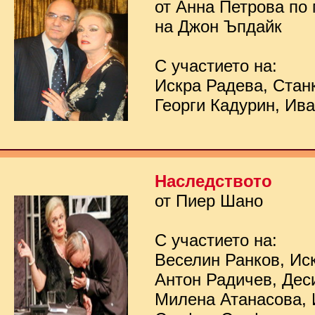
от Анна Петрова по
на Джон Ъпдайк
С участието на:
Искра Радева, Стан
Георги Кадурин, Ив
Наследството
от Пиер Шано
С участието на:
Веселин Ранков, Ис
Антон Радичев, Дес
Милена Атанасова, 