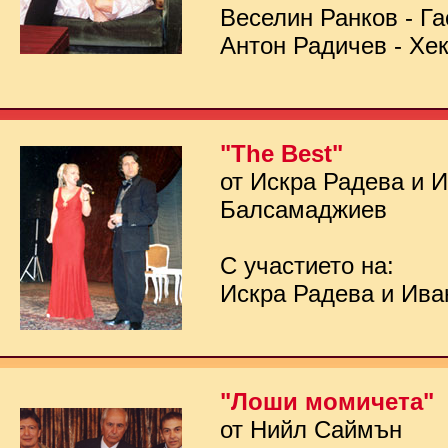
Веселин Ранков - Га
Антон Радичев - Хе
"The Best"
от Искра Радева и 
Балсамаджиев
С участието на:
Искра Радева и Ив
"Лоши момичета"
от Нийл Саймън