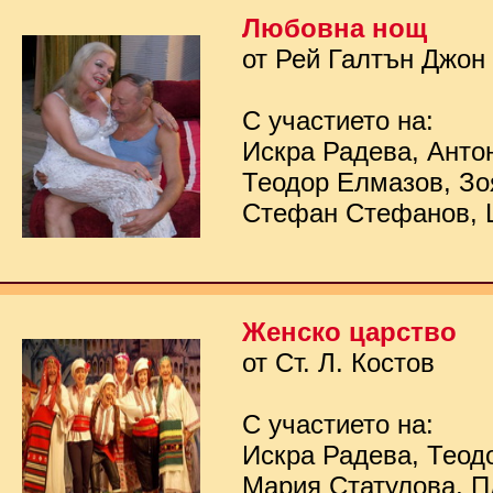
Любовна нощ
от Рей Галтън Джон
С участието на:
Искра Радева, Анто
Теодор Елмазов, Зо
Стефан Стефанов, 
Женско царство
от Ст. Л. Костов
С участието на:
Искра Радева, Теод
Мария Статулова, П