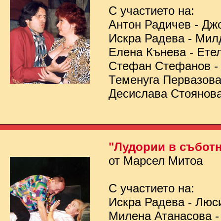
С участието на:
Антон Радичев - Дж
Искра Радева - Мил
Елена Кънева - Ете
Стефан Стефанов 
Теменуга Первазов
Десислава Стоянов
"Лудории в съботн
от Марсел Митоа
С участието на:
Искра Радева - Люс
Милена Атанасова -