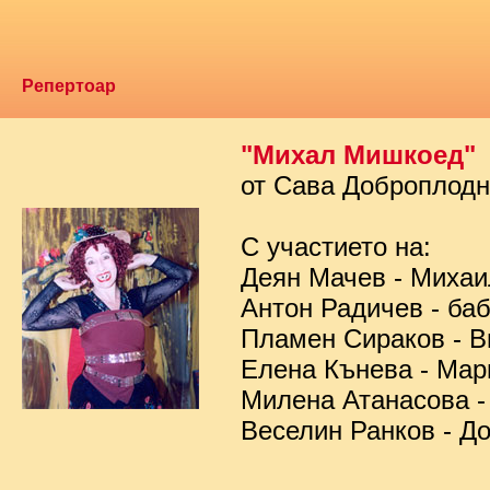
Репертоар
"Михал Мишкоед"
от Сава Доброплод
С участието на:
Деян Мачев - Миха
Антон Радичев - ба
Пламен Сираков - В
Елена Кънева - Мар
Милена Атанасова -
Веселин Ранков - Д