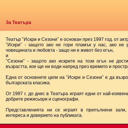
За Театъра
Театър "Искри и Сезони" е основан през 1997 год. от ак
"Искри" - защото ако не гори пламък у нас, ако не 
човещината и любовта - защо ни е живот без огън,
и
"Сезони" - защото ако искрите на този огън не дост
възрастта, кое ще ни води напред през времето и простра
Една от основните цели на "Искри и Сезони" е да възр
българската класика.
От 1997 г. до днес в Театъра играят едни от най-изявени
добрите режисьори и сценографи.
Представленията ни се играят в препълнени зали,
интереса и доверието на публиката.