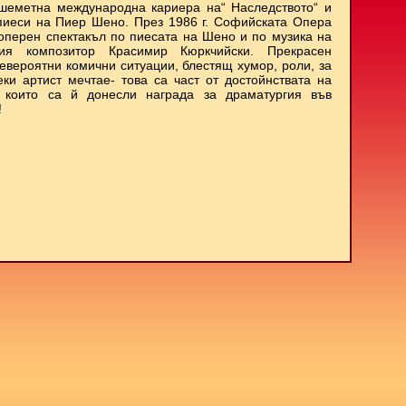
шеметна международна кариера на“ Наследството“ и
пиеси на Пиер Шено. През 1986 г. Софийската Опера
оперен спектакъл по пиесата на Шено и по музика на
кия композитор Красимир Кюркчийски. Прекрасен
невероятни комични ситуации, блестящ хумор, роли, за
еки артист мечтае- това са част от достойнствата на
, които са й донесли награда за драматургия във
!