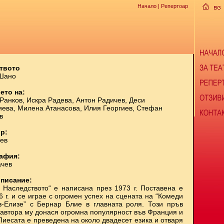
Начало
|
Репертоар
твото
 Шано
ето на:
Ранков, Искра Радева, Антон Радичев, Деси
ева, Милена Атанасова, Илия Георгиев, Стефан
в
р:
ев
афия:
ачев
описание:
 Наследството“ е написана през 1973 г. Поставена е
6 г. и се играе с огромен успех на сцената на “Комеди
-Елизе” с Бернар Блие в главната роля. Този пръв
 автора му донася огромна популярност във Франция и
Пиесата е преведена на около двадесет езика и отваря