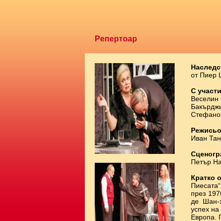
Репертоар
Наследс
от Пиер
С участи
Веселин 
Бакърджи
Стефано
Режисьо
Иван Тан
Сценогр
Петър Н
Кратко 
Пиесата“
през 197
де Шан-з
успех на
Европа. 