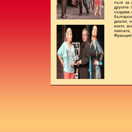
пътя за 
другите 
създава 
българс
диалог, 
които вс
пиесата
Франция