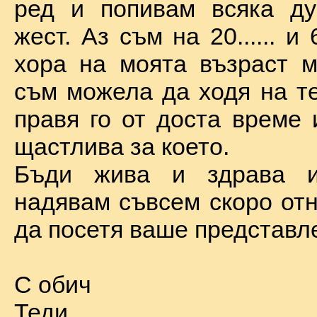
ред и попивам всяка ду
жест. Аз съм на 20...... и 
хора на моята възраст м
съм можела да ходя на те
правя го от доста време 
щастлива за което.
Бъди жива и здрава 
надявам съвсем скоро отн
да посетя ваше представл
С обич
Теди