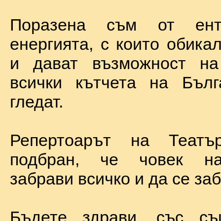
Поразена съм от ент
енергията, с които обика
и дават възможност на
всички кътчета на Бълг
гледат.
Репертоарът на Теат
подбран, че човек н
забрави всичко и да се за
Бъдете здрави, със с