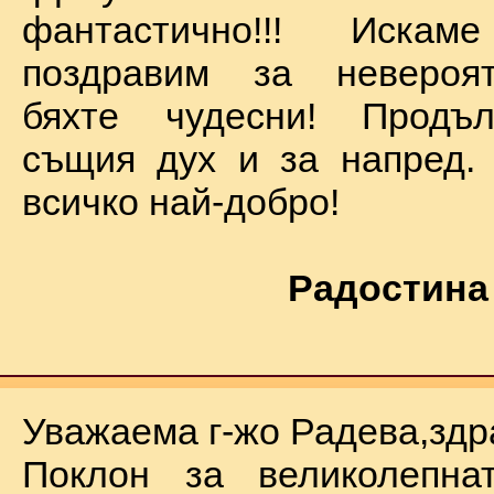
фантастично!!! Иск
поздравим за невероят
бяхте чудесни! Продъ
същия дух и за напред.
всичко най-добро!
Радостина
Уважаема г-жо Радева,здр
Поклон за великолепна