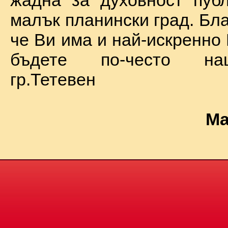
жадна за духовност пуб
малък планински град. Бл
че Ви има и най-искренно
бъдете по-често на
гр.Тетевен
Ма