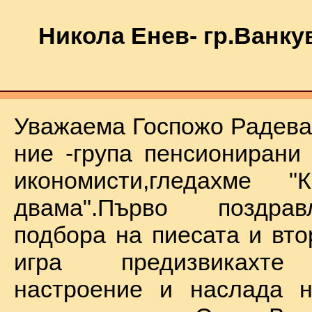
Никола Енев- гр.Ванку
Уважаема Госпожо Радева,
ние -група пенсионирани
икономисти,гледахме "
двама".Първо поздра
подбора на пиесата и вто
игра предизвикахте
настроение и наслада н