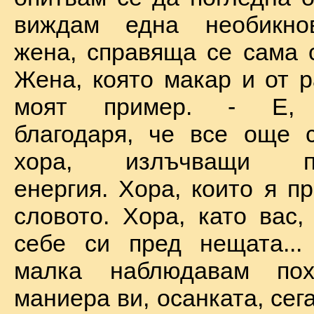
виждам една необикно
жена, справяща се сама с
Жена, която макар и от р
моят пример. - Е, б
благодаря, че все още 
хора, излъчващи по
енергия. Хора, които я п
словото. Хора, като вас,
себе си пред нещата...
малка наблюдавам пох
маниера ви, осанката, сега