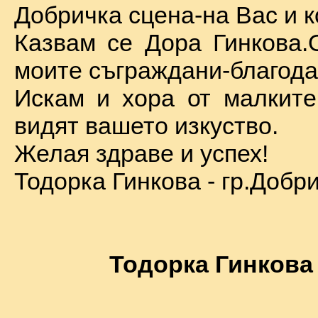
Добричка сцена-на Вас и к
Казвам се Дора Гинкова.
моите съграждани-благода
Искам и хора от малкит
видят вашето изкуство.
Желая здраве и успех!
Тодорка Гинкова - гр.Добр
Тодорка Гинкова 