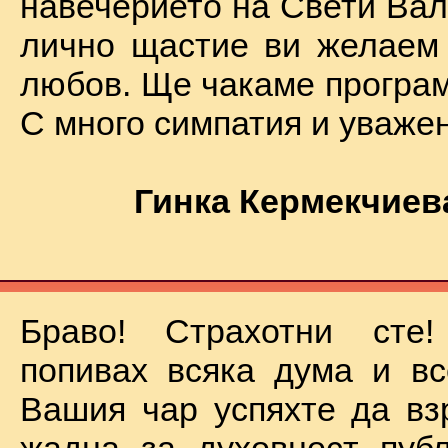
навечерието на Свети Вал
лично щастие ви желаем
любов. Ще чакаме програм
С много симпатия и уваже
Гинка Кермекчиев
Браво! Страхотни сте
попивах всяка дума и вс
Вашия чар успяхте да вз