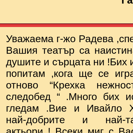
Га
Уважаема г-жо Радева ,сп
Вашия театър са наистин
душите и сърцата ни !Бих 
попитам ,кога ще се иг
отново “Крехка нежно
следобед “ .Много бих и
гледам .Вие и Ивайло Х
най-добрите и най-та
актьори ! Всеки миг с Ва