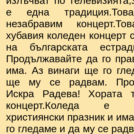
излъчват по телевизията,
е една традиция.То
незабравим концерт.Т
хубавия коледен концерт 
на българската естрад
Продължавайте да го прав
има. Аз винаги ще го гле
ще му се радвам. Про
Искра Радева! Хората т
концерт.Коледа е на
християнски празник и им
го гледаме и да му се радв