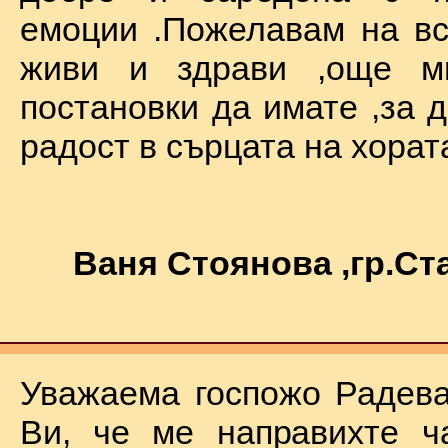
емоции .Пожелавам на вс
живи и здрави ,още мн
постановки да имате ,за 
радост в сърцата на хората !
Ваня Стоянова ,гр.С
Уважаема госпожо Радева
Ви, че ме направихте ч