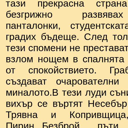
тази прекрасна стран
безгрижно развява
панталонки, студентска
градих бъдеще. След тол
тези спомени не престават
взлом нощем в спалнята 
от спокойствието. Гр
създават очарователни 
миналото.В тези луди сън
вихър се въртят Несебър
Трявна и Копривщиц
Пирин...Безброй пъ