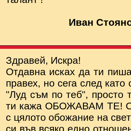
Иван Стояно
Здравей, Искра!
Отдавна исках да ти пиша
правех, но сега след като 
"Луд съм по теб", просто
ти кажа ОБОЖАВАМ ТЕ! О
с цялото обожание на све
си във всяко едно отноше