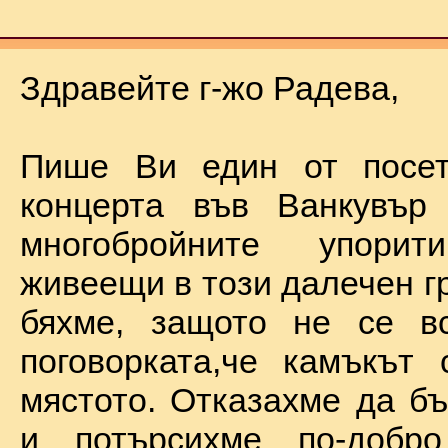
Здравейте г-жо Радева,
Пише Ви един от посет
концерта във Ванкувър
многобройните упорит
живеещи в този далечен г
бяхме, защото не се в
поговорката,че камъкът
мястото. Отказахме да б
и потърсихме по-добр