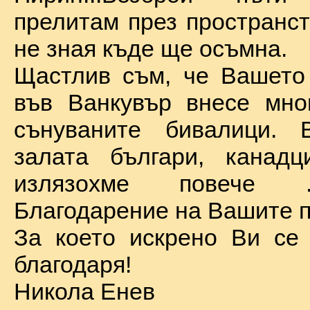
прелитам през пространст
не зная къде ще осъмна.
Щастлив съм, че Вашето
във Ванкувър внесе мно
сънуваните бивалици. 
залата българи, канадц
излязохме повече 
Благодарение на Вашите п
За което искрено Ви се
благодаря!
Никола Енев