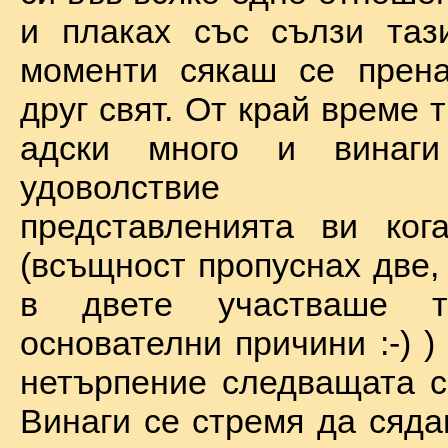
и плаках със сълзи таз
моменти сякаш се прена
друг свят. От край време 
адски много и винаг
удоволствие по
представленията ви ког
(всъщност пропуснах две,
в двете участваше 
основателни причини :-) )
нетърпение следващата с
Винаги се стремя да сяда