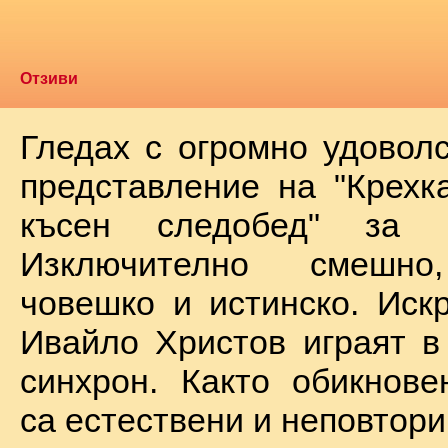
Отзиви
Гледах с огромно удоволс
представление на "Крехк
късен следобед" за 
Изключително смешно
човешко и истинско. Иск
Ивайло Христов играят в
синхрон. Както обикнове
са естествени и неповтори