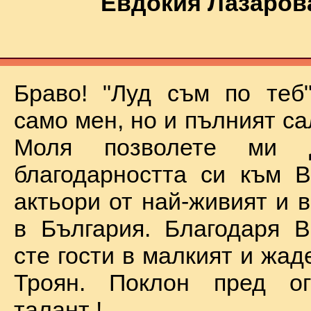
Евдокия Лазаров
Браво! "Луд съм по теб
само мен, но и пълният са
Моля позволете ми 
благодарността си към В
актьори от най-живият и 
в България. Благодаря В
сте гости в малкият и жад
Троян. Поклон пред о
талант !