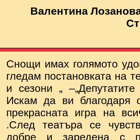
Валентина Лозанова
Ст
Снощи имах голямото удо
гледам постановката на т
и сезони „ –„Депутатите
Искам да ви благодаря 
прекрасната игра на вси
.След театъра се чувст
добре и заредена с п