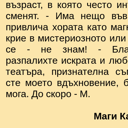
възраст, в която често и
сменят. - Има нещо във
привлича хората като маг
крие в мистериозното или
се - не знам! - Бла
разпалихте искрата и люб
театъра, признателна съ
сте моето вдъхновение, б
мога. До скоро - М.
Маги К