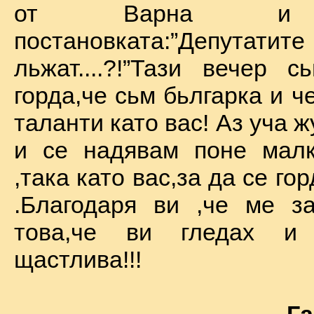
от Варна и 
постановката:”Депу
льжат....?!”Тази вечер 
горда,че сьм бьлгарка и ч
таланти като вас! Аз уча 
и се надявам поне малк
,така като вас,за да се го
.Благодаря ви ,че ме за
това,че ви гледах и
щастлива!!!