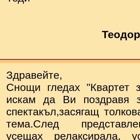
Теодор
Здравейте,
Снощи гледах "Квартет 
искам да Ви поздравя з
спектакъл,засягащ толков
тема.След представл
усещах релаксирала, у