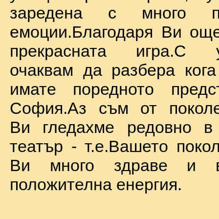
заредена с много по
емоции.Благодаря Ви ощ
прекрасната игра.С у
очаквам да разбера ког
имате поредното предс
София.Аз съм от поколе
Ви гледахме редовно в
театър - т.е.Вашето поко
Ви много здраве и в
положителна енергия.