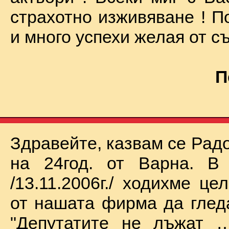
страхотно изживяване ! П
и много успехи желая от съ
П
Здравейте, казвам се Рад
на 24год. от Варна. В 
/13.11.2006г./ ходихме це
от нашата фирма да глед
"Депутатите не лъжат …