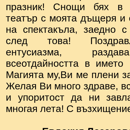
празник! Снощи бях в 
театър с моята дъщеря и 
на спектакъла, заедно с
след това! Поздра
ентусиазма, разда
всеотдайността в името 
Магията му,Ви ме плени за
Желая Ви много здраве, вс
и упоритост да ни завл
многая лета! С възхищение