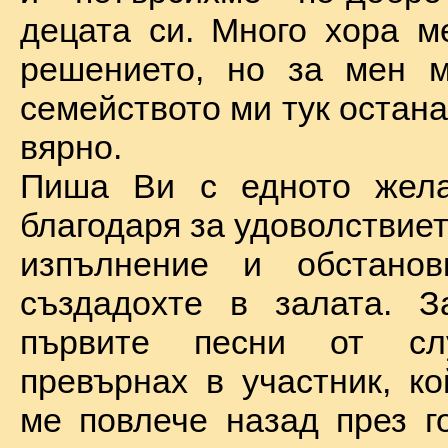
децата си. Много хора м
решението, но за мен м
семейството ми тук остан
вярно.
Пиша Ви с едното жел
благодаря за удоволствие
изпълнение и обстановк
създадохте в залата. З
първите песни от сл
превърнах в участник, ко
ме повлече назад през г