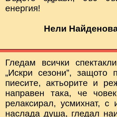
енергия!
Нели Найденова
Гледам всички спектакл
„Искри сезони”, защото 
пиесите, актьорите и ре
направен така, че чове
релаксирал, усмихнат, с 
наслада душа, гледал на