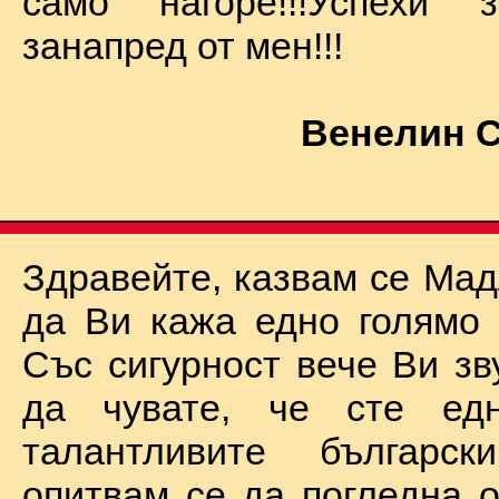
само нагоре!!!Успехи
занапред от мен!!!
Венелин 
Здравейте, казвам се Мад
да Ви кажа едно голямо "
Със сигурност вече Ви зв
да чувате, че сте ед
талантливите български
опитвам се да погледна о