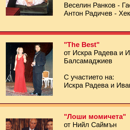
Веселин Ранков - Га
Антон Радичев - Хе
"The Best"
от Искра Радева и 
Балсамаджиев
С участието на:
Искра Радева и Ив
"Лоши момичета"
от Нийл Саймън