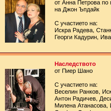
от Анна Петрова по
на Джон Ъпдайк
С участието на:
Искра Радева, Стан
Георги Кадурин, Ив
Наследството
от Пиер Шано
С участието на:
Веселин Ранков, Ис
Антон Радичев, Дес
Милена Атанасова, 