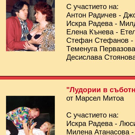
С участието на:
Антон Радичев - Дж
Искра Радева - Мил
Елена Кънева - Ете
Стефан Стефанов 
Теменуга Первазов
Десислава Стоянов
"Лудории в съботн
от Марсел Митоа
С участието на:
Искра Радева - Люс
Милена Атанасова -