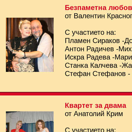
Безпаметна любо
от Валентин Красно
С участието на:
Пламен Сираков -Д
Антон Радичев -Ми
Искра Радева -Мар
Станка Калчева -Ж
Стефан Стефанов -
Квартет за двама
от Анатолий Крим
С участието на: