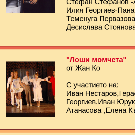
Стефан Стефанов -
Илия Георгиев-Пана
Теменуга Первазов
Десислава Стоянов
"Лоши момчета"
от Жан Ко
С участието на:
Иван Нестаров,Гер
Георгиев,Иван Юру
Атанасова ,Елена К