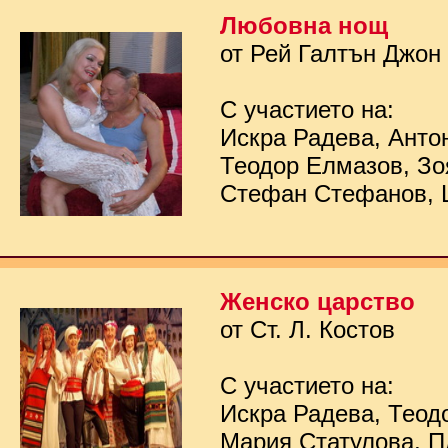
Любовна нощ
от Рей Галтън Джон
С участието на:
Искра Радева, Анто
Теодор Елмазов, Зо
Стефан Стефанов, 
Женско царство
от Ст. Л. Костов
С участието на:
Искра Радева, Теод
Мария Статулова, П