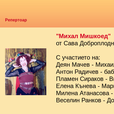
Репертоар
"Михал Мишкоед"
от Сава Доброплод
С участието на:
Деян Мачев - Миха
Антон Радичев - ба
Пламен Сираков - В
Елена Кънева - Мар
Милена Атанасова -
Веселин Ранков - Д