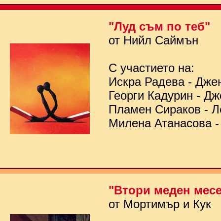
"Луд съм по теб"
от Нийл Саймън
С участието на:
Искра Радева - Дже
Георги Кадурин - Д
Пламен Сираков - Л
Милена Атанасова -
"Втори меден мес
от Мортимър и Кук