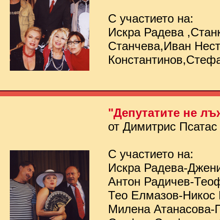
С участието на:
Искра Радева ,Стан
Станчева,Иван Нес
Константинов,Стеф
"Депутатите не лъ
от Димитрис Псатас
С участието на:
Искра Радева-Джен
Антон Радичев-Тео
Тео Елмазов-Никос
Милена Атанасова-