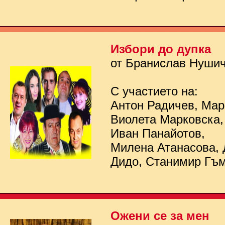
Избори до дупка
от Бранислав Нуши
С участието на:
Антон Радичев, Мар
Виолета Марковска,
Иван Панайотов,
Милена Атанасова, 
Дидо, Станимир Гъ
Ожени се за мен