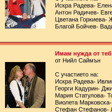
Искра Радева- Елен
Антон Радичев- Евг
Цветана Горкиева- 
Благой Бойчев- Вад
Имам нужда от теб
от Нийл Саймън
С участието на:
Искра Радева- Ивл
Георги Кадурин- Дж
Мария Статулова- Т
Виолета Марковска-
Стефан Стефанов- 