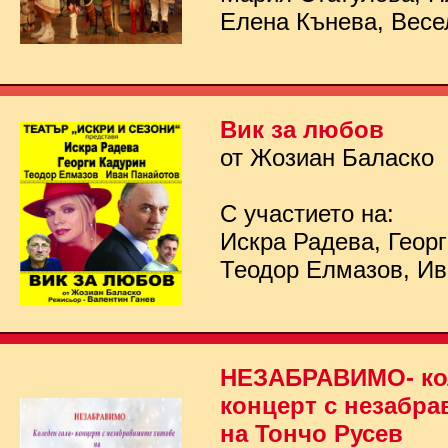
Елена Кънева, Весе
Вик за любов
от Жозиан Баласко
С участието на:
Искра Радева, Георг
Теодор Елмазов, Ив
НЕЗАБРАВИМО- кол
концерт с незабра
на Тончо Русев