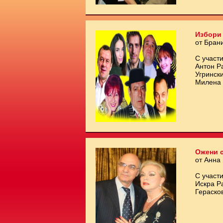
Избори 
от Бран
С участи
Антон Р
Угринск
Милена 
Ожени с
от Анна
С участи
Искра Р
Гераско