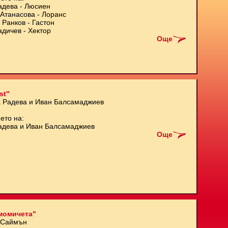
адева - Люсиен
Атанасова - Лоранс
 Ранков - Гастон
адичев - Хектор
Още
st"
а Радева и Иван Балсамаджиев
ето на:
адева и Иван Балсамаджиев
Още
момичета"
 Саймън