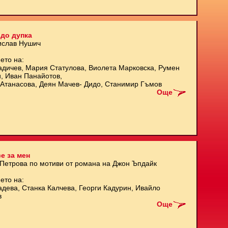
до дупка
ислав Нушич
ето на:
адичев, Мария Статулова, Виолета Марковска, Румен
и, Иван Панайотов,
Атанасова, Деян Мачев- Дидо, Станимир Гъмов
Още
е за мен
 Петрова по мотиви от романа на Джон Ъпдайк
ето на:
адева, Станка Калчева, Георги Кадурин, Ивайло
в
Още