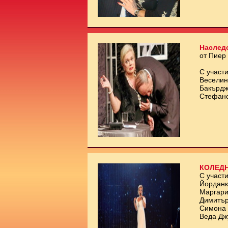
Наслед
от Пиер
С участи
Веселин
Бакърдж
Стефан
КОЛЕДН
С участи
Йорданк
Маргари
Димитър
Симона 
Веда Дж