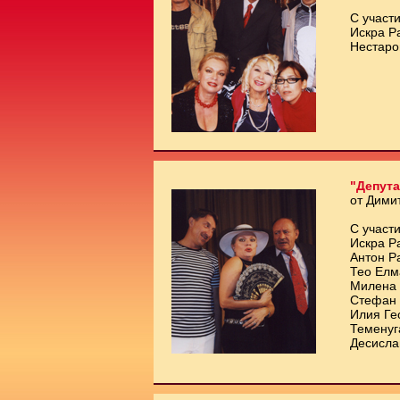
С участи
Искра Р
Нестаро
"Депута
от Дими
С участи
Искра Р
Антон Р
Тео Елм
Милена 
Стефан 
Илия Ге
Теменуг
Десисла