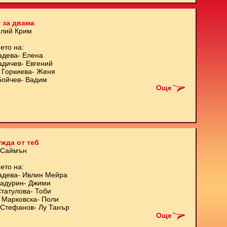
 за двама
олий Крим
ето на:
адева- Елена
адичев- Евгений
 Горкиева- Женя
Бойчев- Вадим
Още
жда от теб
 Саймън
ето на:
адева- Ивлин Мейра
Кадурин- Джими
татулова- Тоби
 Марковска- Поли
Стефанов- Лу Танър
Още