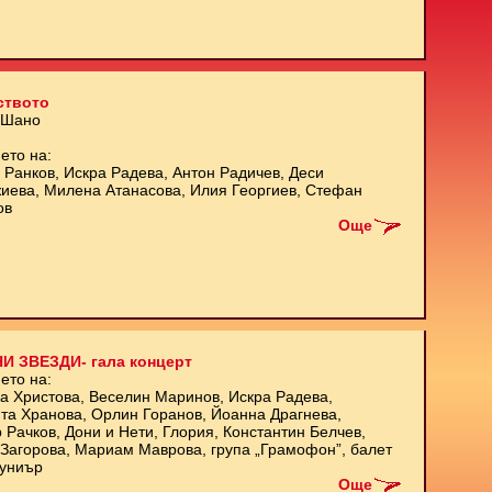
ството
 Шано
ето на:
 Ранков, Искра Радева, Антон Радичев, Деси
иева, Милена Атанасова, Илия Георгиев, Стефан
ов
Още
И ЗВЕЗДИ- гала концерт
ето на:
а Христова, Веселин Маринов, Искра Радева,
та Хранова, Орлин Горанов, Йоанна Драгнева,
 Рачков, Дони и Нети, Глория, Константин Белчев,
Загорова, Мариам Маврова, група „Грамофон”, балет
униър
Още