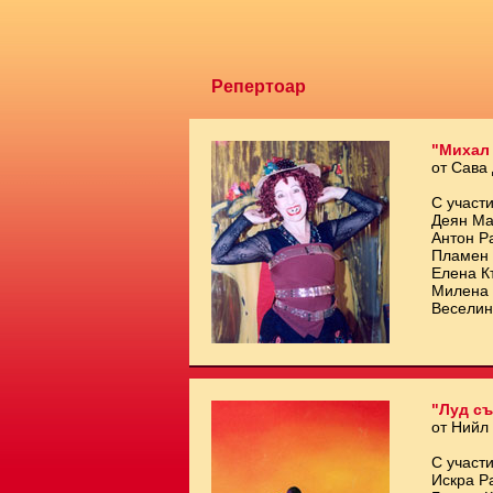
Репертоар
"Михал
от Сава
С участи
Деян Ма
Антон Р
Пламен 
Елена К
Милена 
Веселин
"Луд съ
от Нийл
С участи
Искра Р