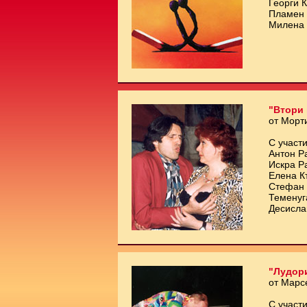
Георги 
Пламен 
Милена 
"Втори 
от Морт
С участи
Антон Р
Искра Р
Елена К
Стефан 
Теменуг
Десисла
"Лудори
от Марс
С участи