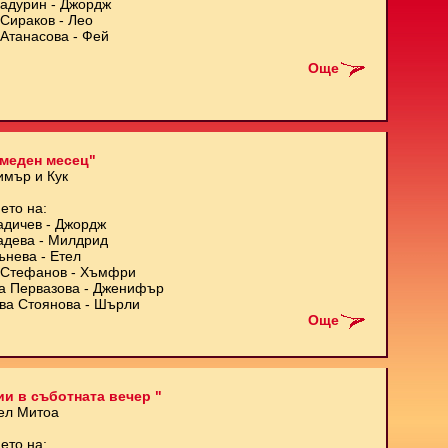
Кадурин - Джордж
Сираков - Лео
Атанасова - Фей
Още
меден месец"
имър и Кук
ето на:
адичев - Джордж
адева - Милдрид
ънева - Етел
Стефанов - Хъмфри
а Первазова - Дженифър
ва Стоянова - Шърли
Още
и в съботната вечер "
ел Митоа
ето на: