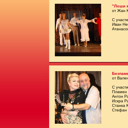
"Лоши 
от Жан 
С участи
Иван Не
Атанасо
Безпам
от Вале
С участи
Пламен 
Антон Р
Искра Р
Станка 
Стефан 