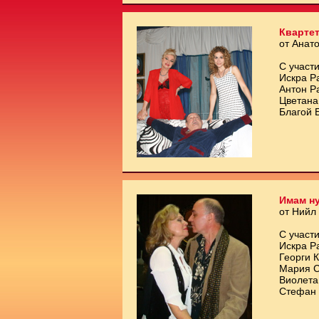
Квартет
от Анат
С участи
Искра Р
Антон Р
Цветана
Благой 
Имам ну
от Нийл
С участи
Искра Р
Георги 
Мария С
Виолета
Стефан 