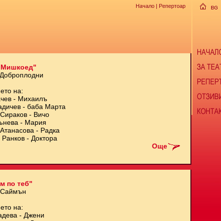
Начало
| Репертоар
 Мишкоед"
 Доброплодни
ето на:
чев - Михаилъ
адичев - баба Марта
Сираков - Вичо
ънева - Мария
Атанасова - Радка
 Ранков - Доктора
Още
м по теб"
 Саймън
ето на:
адева - Джени