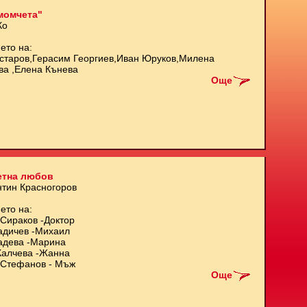
момчета"
Ко
ето на:
старов,Герасим Георгиев,Иван Юруков,Милена
ва ,Елена Кънева
Още
етна любов
нтин Красногоров
ето на:
Сираков -Доктор
адичев -Михаил
адева -Марина
Калчева -Жанна
Стефанов - Мъж
Още