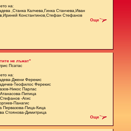
ето на:
адева ,Станка Калчева,Гинка Станчева,Иван
в,Ириней Константинов,Стефан Стефанов
Още
тите не лъжат"
трис Псатас
ето на:
адева-Джени Ферекис
адичев-Теофилос Ферекис
азов-Никос Парлас
Атанасова-Пипица
Стефанов -Агис
оргиев-Панагис
а Первазова-Пица-Кица
ва Стоянова-Димитрица
Още