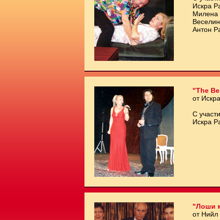
Искра Р
Милена 
Веселин
Антон Р
"The Be
от Искр
С участи
Искра Р
"Лоши 
от Нийл