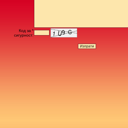
Код за *
сигурност: