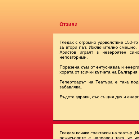
Отзиви
Гледах с огромно удоволствие 150-то
за втори път. Изключително смешно,
Христов играят в невероятен синх
неповторими.
Поразена съм от ентусиазма и енерги
хората от всички кътчета на България 
Репертоарът на Театъра е така под
забавлява.
Бъдете здрави, със същия дух и енерг
Гледам всички спектакли на театър „И
режисьорите е направен така, че чо