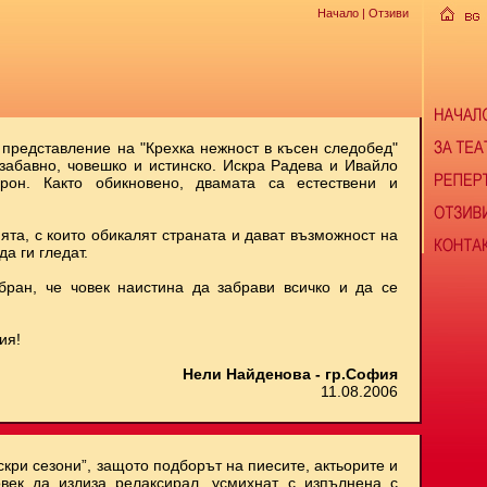
Начало
| Отзиви
 представление на "Крехка нежност в късен следобед"
 забавно, човешко и истинско. Искра Радева и Ивайло
рон. Както обикновено, двамата са естествени и
ята, с които обикалят страната и дават възможност на
да ги гледат.
бран, че човек наистина да забрави всичко и да се
ия!
Нели Найденова - гр.София
11.08.2006
скри сезони”, защото подборът на пиесите, актьорите и
век да излиза релаксирал, усмихнат, с изпълнена с