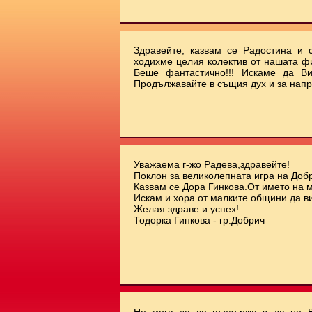
Здравейте, казвам се Радостина и с
ходихме целия колектив от нашата ф
Беше фантастично!!! Искаме да Ви
Продължавайте в същия дух и за напр
Уважаема г-жо Радева,здравейте!
Поклон за великолепната игра на Добр
Казвам се Дора Гинкова.От името на 
Искам и хора от малките общини да ви
Желая здраве и успех!
Тодорка Гинкова - гр.Добрич