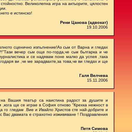
стойностно. Великолепна игра на актьорите, цялостен
ции.
нето е истинско!
Рени Цанова (адвокат)
19.10.2006
илното сценично изпьлнение!Аз сьм от Варна и гледах
.?!”Тази вечер сьм още по-горда,че сьм бьлгарка и че
 журналистика и се надявам поне малко да успея ,така
агодаря ви ,че ме зарадвахте,за това,че ви гледах и ще
Галя Велчева
15.11.2006
е на Вашия театър са наистина радост за душите и
м ,кога ще се играе в София отново “Крехка нежност в
да го гледам .Вие и Ивайло Христов сте най-добрите и
 с Вас двамата е страхотно изживяване ! Поздравления
Петя Симова