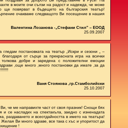
и поздравя за доброто Ви представяне в Русе! На
кахте в моите очи сълзи на радост и надежда, че може
о ще повярват в бъдещето на българския театър!
ърпение очакваме следващото Ви посещение в нашия
Валентина Лозанова -„Стефани Стил” – ЕООД
25.09.2007
 гледам постановката на театър „Искри и сезони „ –
 благодаря от сърце за прекрасната игра на всички
м толкова добре и заредена с положителни емоции
здрави ,още много ,много постановки да имате ,за да
!!!!!
Ваня Стоянова ,гр.Стамболийски
25.10.2007
Ви, че ме направихте част от своя празник! Снощи бях
 и се насладих на спектакъла, заедно с изненадата
ма, раздаването и всеотдайността в името на театъра!
 Желая Ви много здраве, все така с хъс и упоритост да
зхищение !