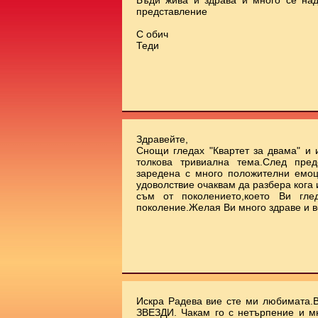
Бъди жива и здрава и много се на
представление
С обич
Теди
Здравейте,
Снощи гледах "Квартет за двама" и 
толкова тривиална тема.След пред
заредена с много положителни емоц
удоволствие очаквам да разбера кога
съм от поколението,което Ви гле
поколение.Желая Ви много здраве и в
Искра Радева вие сте ми любимата.
ЗВЕЗДИ. Чакам го с нетърпение и м