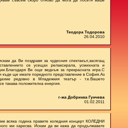
дявам съвсем скоро отново да мога да посетя ваше
Теодора Тодорова
26.04.2010
искам да Ви поздравя за чудесния спектакъл,засягащ
ставлението се усещах релаксирала, усмихната и
ии.Благодаря Ви още веднъж за прекрасната игра.С
 и къде ще имате поредното представление в София.Аз
дахме редовно в Младежкия театър - т.е.Вашето
се такава положителна енергия.
г-жа Добринка Гунчева
01.02.2011
Вие всяка година правите коледния концерт КОЛЕДНИ
ного ми харесва. Искам да ви кажа да продължавате