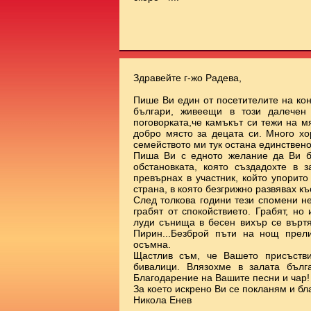
Здравейте г-жо Радева,
Пише Ви един от посетителите на ко
българи, живеещи в този далечен
поговорката,че камъкът си тежи на 
добро място за децата си. Много х
семейството ми тук остана единствено
Пиша Ви с едното желание да Ви б
обстановката, която създадохте в 
превърнах в участник, който упорит
страна, в която безгрижно развявах к
След толкова години тези спомени н
грабят от спокойствието. Грабят, но
луди сънища в бесен вихър се върт
Пирин...Безброй пъти на нощ прел
осъмна.
Щастлив съм, че Вашето присъстви
бивалици. Влязохме в залата бълг
Благодарение на Вашите песни и чар!
За което искрено Ви се покланям и бл
Никола Енев