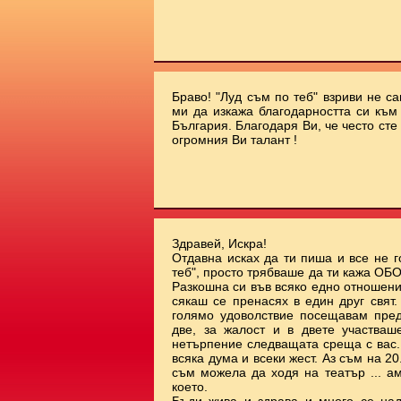
Браво! "Луд съм по теб" взриви не с
ми да изкажа благодарността си към 
България. Благодаря Ви, че често сте
огромния Ви талант !
Здравей, Искра!
Отдавна исках да ти пиша и все не г
теб", просто трябваше да ти кажа О
Разкошна си във всяко едно отношени
сякаш се пренасях в един друг свят
голямо удоволствие посещавам пред
две, за жалост и в двете участваш
нетърпение следващата среща с вас.
всяка дума и всеки жест. Аз съм на 20.
съм можела да ходя на театър ... а
което.