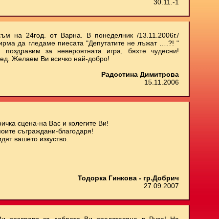
30.11.-1
ъм на 24год. от Варна. В понеделник /13.11.2006г./
ирма да гледаме пиесата "Депутатите не лъжат ….?! "
 поздравим за невероятната игра, бяхте чудесни!
ед. Желаем Ви всичко най-добро!
Радостина Димитрова
15.11.2006
ичка сцена-на Вас и колегите Ви!
моите съграждани-благодаря!
дят вашето изкуство.
Тодорка Гинкова - гр.Добрич
27.09.2007