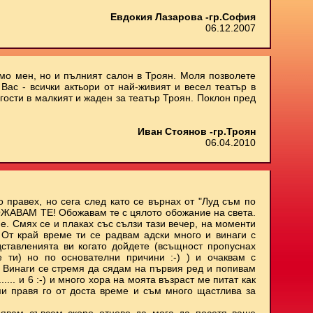
Евдокия Лазарова -гр.София
06.12.2007
амо мен, но и пълният салон в Троян. Моля позволете
Вас - всички актьори от най-живият и весел театър в
 гости в малкият и жаден за театър Троян. Поклон пред
Иван Стоянов -гр.Троян
06.04.2010
о правех, но сега след като се върнах от "Луд съм по
БОЖАВАМ ТЕ! Обожавам те с цялото обожание на света.
е. Смях се и плаках със сълзи тази вечер, на моменти
. От край време ти се радвам адски много и винаги с
ставленията ви когато дойдете (всъщност пропуснах
е ти) но по основателни причини :-) ) и очаквам с
 Винаги се стремя да сядам на първия ред и попивам
..... и 6 :-) и много хора на моята възраст ме питат как
ми правя го от доста време и съм много щастлива за