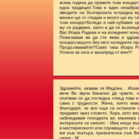
всяка година да правите този концерт
една традиция.Това е един незабрав
звездите на българската естрадна м
винаги ще го гледам и много ще му с
този концерт.Коледа е най-хубавия х
му се радваме, както и да се възхищ
Вас Искра Радева и на коледният ко
Пожелавам ви да сте жива и здрав
концерт,защото без него коледните пр
Продължавайте!!!Само така Искра Р
Успехи за сега и занапред от мен!!!
Здравейте, казвам се Мадлен... Иска
вече Ви звучи банално да чувате, ч
опитвам се да погледна отвъд това 
сама с трудности. Жена, която мак
благодаря, че все още са останали 
предават чрез словото. Хора, като ва
наблюдавам походката ви, маниера ви
интересите се сменят. - Има нещо във
в мистериозното или случващото се - 
ми към театъра, признателна съм Ви.
скоро - М.