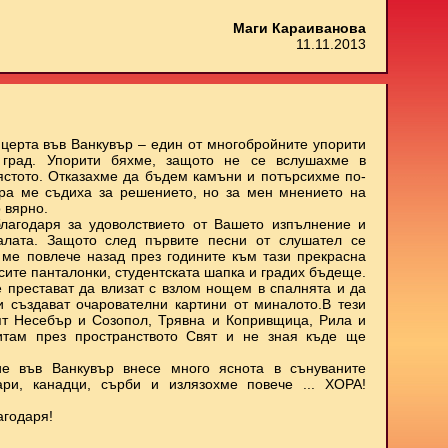
Маги Караиванова
11.11.2013
нцерта във Ванкувър – един от многобройните упорити
 град. Упорити бяхме, защото не се вслушахме в
мястото. Отказахме да бъдем камъни и потърсихме по-
ора ме съдиха за решението, но за мен мнението на
 вярно.
лагодаря за удоволствието от Вашето изпълнение и
залата. Защото след първите песни от слушател се
о ме повлече назад през годините към тази прекрасна
ъсите панталонки, студентската шапка и градих бъдеще.
е престават да влизат с взлом нощем в спалнята и да
 и създават очарователни картини от миналото.В тези
ят Несебър и Созопол, Трявна и Копривщица, Рила и
итам през пространството Свят и не зная къде ще
е във Ванкувър внесе много яснота в сънуваните
ари, канадци, сърби и излязохме повече ... ХОРА!
агодаря!