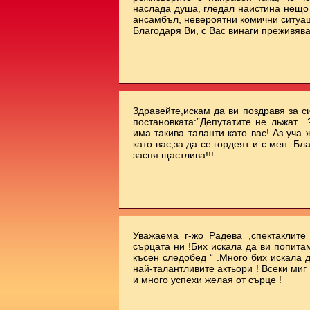
наслада душа, гледал наистина нещо 
ансамбъл, невероятни комични ситуа
Благодаря Ви, с Вас винаги преживява
Здравейте,искам да ви поздравя за с
постановката:”Депутатите не льжат...
има такива таланти като вас! Аз уча
като вас,за да се гордеят и с мен .Бл
заспя щастлива!!!
Уважаема г-жо Радева ,спектаклит
сърцата ни !Бих искала да ви попита
късен следобед “ .Много бих искала 
най-талантливите актьори ! Всеки миг
и много успехи желая от сърце !