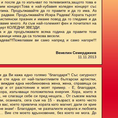
 и после да го излъчват по телевизията,защото това е
им концерт.Това е най-хубавия коледен концерт със
узика. Продължавайте да го правите и да го има. Аз
е радвам. Продължавайте Искра Радева! Хората търсят
ристиянски празник и имаме повод да го гледаме и да
аваме много. Аз съм най-големият фен и почитател на
нцерт КОЛЕДНИ ЗВЕЗДИ.
а и да продължавате всяка година да правите този
азници няма да са толкова весели.
адева!!!Пожелавам ви само напред и само нагоре!!!
Венелин Семерджиев
11.11.2013
м да Ви кажа едно голямо "благодаря"! Със сигурност
е сте една от най-талантливите български артистки,
и виждам една необикновена жена, жена, справяща се
ар и от разстояние е моят пример. - Е, благодаря,
хора, излъчващи положителна енергия. Хора, които я
с, не слагащи себе си пред нещата... От съвсем малка
, осанката, сега съм на 15 - възраст, в която често
 вас, което привлича хората като магнит, дали се крие
не знам! - Благодаря, че разпалихте искрата и любовта
.. Вие сте моето вдъхновение, без което не мога. До