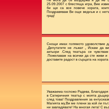
Не мога да се въздържа и да не В
25.09.2007 с блестяща игра, Вие изви
би ще са все повече хората, коит
Поздравявам Ви още веднъж и с нет
град!
Снощи имах голямото удоволствие да
„Депутатите не лъжат „ Искам да ви
актьори .След театъра се чувства
.Пожелавам на всички да сте живи и 
доставите радост в сърцата на хората !!
Уважаема госпожо Радева, Благодаря 
в Сатиричния театър с моята дъщеря
след това! Поздравления за ентусиаз
Магията му,Ви ме плени за кой ли път.
ни завладявате! На многая лета! С въ