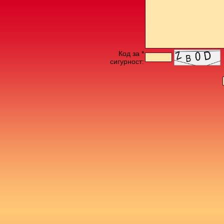
Код за *
сигурност: