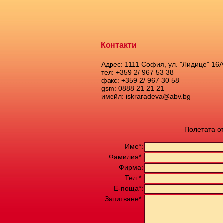
Контакти
Адрес: 1111 София, ул. "Лидице" 16
тел: +359 2/ 967 53 38
факс: +359 2/ 967 30 58
gsm: 0888 21 21 21
имейл: iskraradeva@abv.bg
Полетата о
Име*:
Фамилия*:
Фирма:
Тел.*:
Е-поща*:
Запитване*: