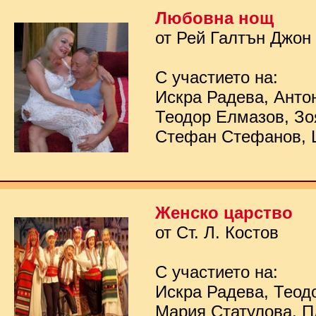
Любовна нощ
от Рей Галтън Джон
С участието на:
Искра Радева, Анто
Теодор Елмазов, Зо
Стефан Стефанов, 
Женско царство
от Ст. Л. Костов
С участието на:
Искра Радева, Теод
Мария Статулова, П