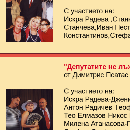
С участието на:
Искра Радева ,Стан
Станчева,Иван Нес
Константинов,Стеф
"Депутатите не лъ
от Димитрис Псатас
С участието на:
Искра Радева-Джен
Антон Радичев-Тео
Тео Елмазов-Никос
Милена Атанасова-