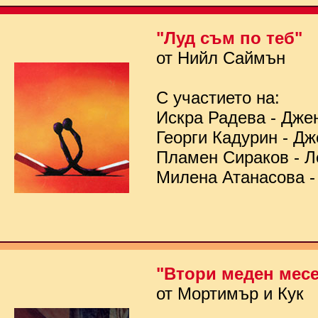
"Луд съм по теб"
от Нийл Саймън
С участието на:
Искра Радева - Дже
Георги Кадурин - Д
Пламен Сираков - Л
Милена Атанасова -
"Втори меден мес
от Мортимър и Кук