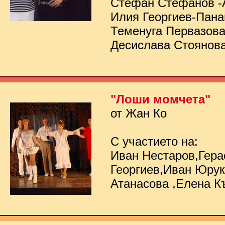
Стефан Стефанов -
Илия Георгиев-Пана
Теменуга Первазов
Десислава Стоянов
"Лоши момчета"
от Жан Ко
С участието на:
Иван Нестаров,Гер
Георгиев,Иван Юру
Атанасова ,Елена К