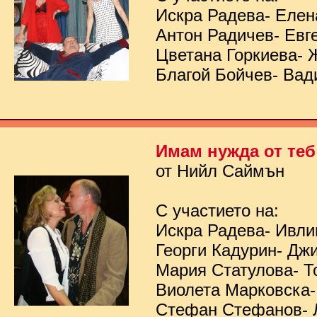
Искра Радева- Елен
Антон Радичев- Евг
Цветана Горкиева- 
Благой Бойчев- Вад
Имам нужда от теб
от Нийл Саймън
С участието на:
Искра Радева- Ивл
Георги Кадурин- Дж
Мария Статулова- Т
Виолета Марковска-
Стефан Стефанов- 