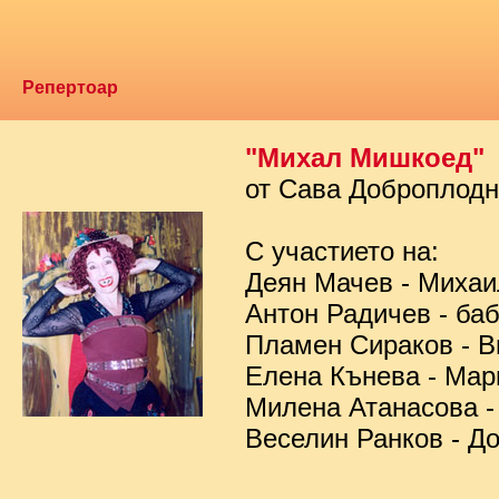
Репертоар
"Михал Мишкоед"
от Сава Доброплод
С участието на:
Деян Мачев - Миха
Антон Радичев - ба
Пламен Сираков - В
Елена Кънева - Мар
Милена Атанасова -
Веселин Ранков - Д