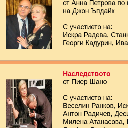
от Анна Петрова по
на Джон Ъпдайк
С участието на:
Искра Радева, Стан
Георги Кадурин, Ив
Наследството
от Пиер Шано
С участието на:
Веселин Ранков, Ис
Антон Радичев, Дес
Милена Атанасова, 