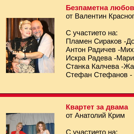
Безпаметна любо
от Валентин Красно
С участието на:
Пламен Сираков -Д
Антон Радичев -Ми
Искра Радева -Мар
Станка Калчева -Ж
Стефан Стефанов -
Квартет за двама
от Анатолий Крим
С участието на: