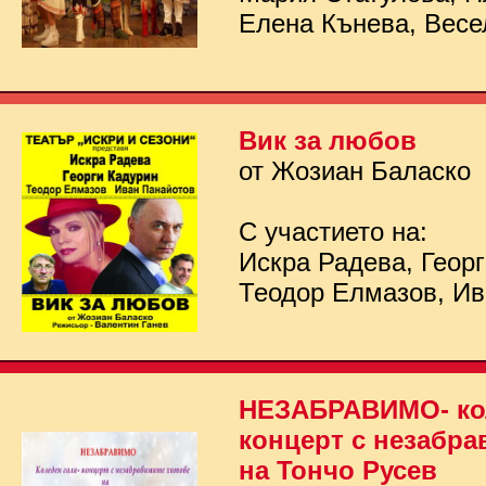
Елена Кънева, Весе
Вик за любов
от Жозиан Баласко
С участието на:
Искра Радева, Георг
Теодор Елмазов, Ив
НЕЗАБРАВИМО- кол
концерт с незабра
на Тончо Русев