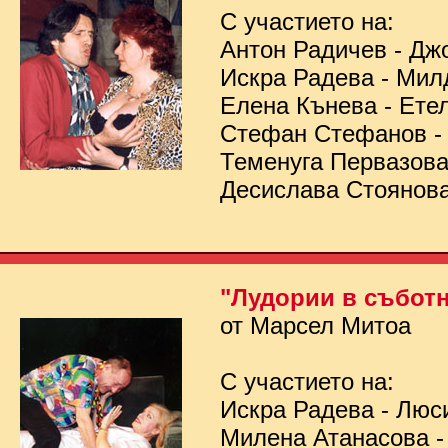
С участието на:
Антон Радичев - Дж
Искра Радева - Мил
Елена Кънева - Ете
Стефан Стефанов 
Теменуга Первазов
Десислава Стоянов
"Лудории в съботн
от Марсел Митоа
С участието на:
Искра Радева - Люс
Милена Атанасова -