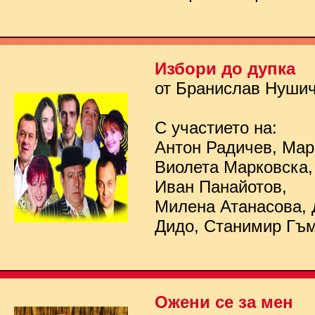
Избори до дупка
от Бранислав Нуши
С участието на:
Антон Радичев, Мар
Виолета Марковска,
Иван Панайотов,
Милена Атанасова, 
Дидо, Станимир Гъ
Ожени се за мен