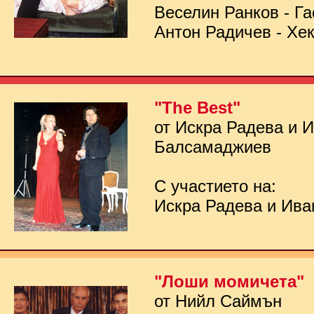
Веселин Ранков - Га
Антон Радичев - Хе
"The Best"
от Искра Радева и 
Балсамаджиев
С участието на:
Искра Радева и Ив
"Лоши момичета"
от Нийл Саймън