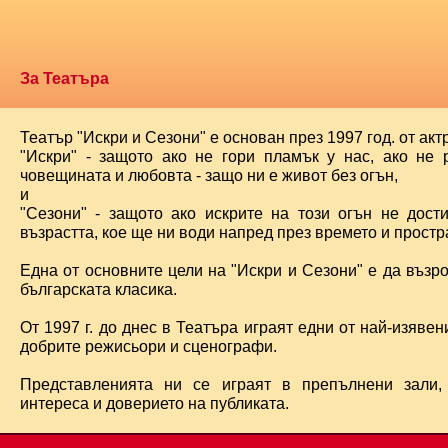
За Театъра
Театър "Искри и Сезони" е основан през 1997 год. от ак
"Искри" - защото ако не гори пламък у нас, ако не 
човещината и любовта - защо ни е живот без огън,
и
"Сезони" - защото ако искрите на този огън не дост
възрастта, кое ще ни води напред през времето и простра
Една от основните цели на "Искри и Сезони" е да възр
българската класика.
От 1997 г. до днес в Театъра играят едни от най-изявени
добрите режисьори и сценографи.
Представленията ни се играят в препълнени зали,
интереса и доверието на публиката.