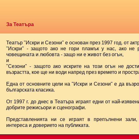
За Театъра
Театър "Искри и Сезони" е основан през 1997 год. от ак
"Искри" - защото ако не гори пламък у нас, ако не 
човещината и любовта - защо ни е живот без огън,
и
"Сезони" - защото ако искрите на този огън не дост
възрастта, кое ще ни води напред през времето и простра
Една от основните цели на "Искри и Сезони" е да възр
българската класика.
От 1997 г. до днес в Театъра играят едни от най-изявени
добрите режисьори и сценографи.
Представленията ни се играят в препълнени зали,
интереса и доверието на публиката.