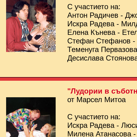
С участието на:
Антон Радичев - Дж
Искра Радева - Мил
Елена Кънева - Ете
Стефан Стефанов 
Теменуга Первазов
Десислава Стоянов
"Лудории в съботн
от Марсел Митоа
С участието на:
Искра Радева - Люс
Милена Атанасова -