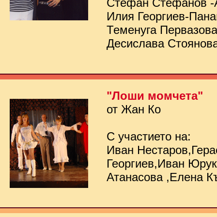
Стефан Стефанов -
Илия Георгиев-Пана
Теменуга Первазов
Десислава Стоянов
"Лоши момчета"
от Жан Ко
С участието на:
Иван Нестаров,Гер
Георгиев,Иван Юру
Атанасова ,Елена К