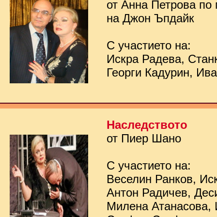
от Анна Петрова по
на Джон Ъпдайк
С участието на:
Искра Радева, Стан
Георги Кадурин, Ив
Наследството
от Пиер Шано
С участието на:
Веселин Ранков, Ис
Антон Радичев, Дес
Милена Атанасова, 