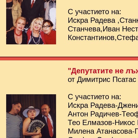
С участието на:
Искра Радева ,Стан
Станчева,Иван Нес
Константинов,Стеф
"Депутатите не лъ
от Димитрис Псатас
С участието на:
Искра Радева-Джен
Антон Радичев-Тео
Тео Елмазов-Никос
Милена Атанасова-