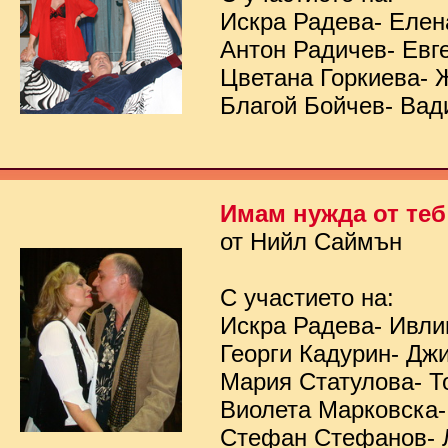
Искра Радева- Елен
Антон Радичев- Евг
Цветана Горкиева- 
Благой Бойчев- Вад
Имам нужда от теб
от Нийл Саймън
С участието на:
Искра Радева- Ивл
Георги Кадурин- Дж
Мария Статулова- Т
Виолета Марковска-
Стефан Стефанов- 