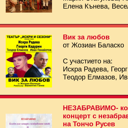
Елена Кънева, Весе
Вик за любов
от Жозиан Баласко
С участието на:
Искра Радева, Георг
Теодор Елмазов, Ив
НЕЗАБРАВИМО- кол
концерт с незабра
на Тончо Русев