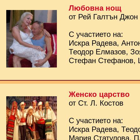
Любовна нощ
от Рей Галтън Джон
С участието на:
Искра Радева, Анто
Теодор Елмазов, Зо
Стефан Стефанов, 
Женско царство
от Ст. Л. Костов
С участието на:
Искра Радева, Теод
Мария Статулова, П