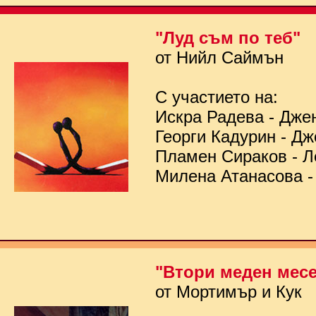
"Луд съм по теб"
от Нийл Саймън
С участието на:
Искра Радева - Дже
Георги Кадурин - Д
Пламен Сираков - Л
Милена Атанасова -
"Втори меден мес
от Мортимър и Кук