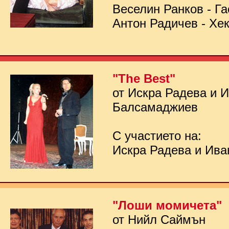
Веселин Ранков - Га
Антон Радичев - Хе
"The Best"
от Искра Радева и 
Балсамаджиев
С участието на:
Искра Радева и Ив
"Лоши момичета"
от Нийл Саймън