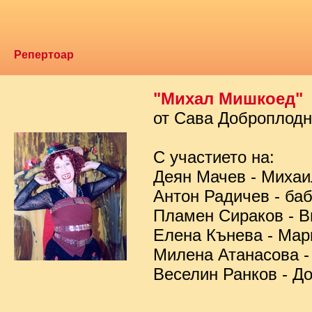
Репертоар
"Михал Мишкоед"
от Сава Доброплод
С участието на:
Деян Мачев - Миха
Антон Радичев - ба
Пламен Сираков - В
Елена Кънева - Мар
Милена Атанасова -
Веселин Ранков - Д