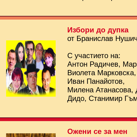
Избори до дупка
от Бранислав Нуши
С участието на:
Антон Радичев, Мар
Виолета Марковска,
Иван Панайотов,
Милена Атанасова, 
Дидо, Станимир Гъ
Ожени се за мен