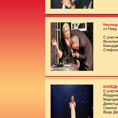
Наслед
от Пиер
С участи
Веселин
Бакърдж
Стефан
КОЛЕДН
С участи
Йорданк
Маргари
Димитър
Симона 
Веда Дж