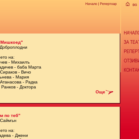
Начало
| Репертоар
 Мишкоед"
 Доброплодни
ето на:
чев - Михаилъ
адичев - баба Марта
Сираков - Вичо
ънева - Мария
Атанасова - Радка
 Ранков - Доктора
Още
м по теб"
 Саймън
ето на:
адева - Джени