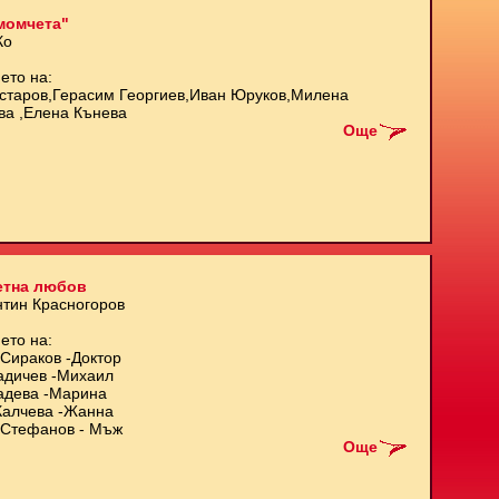
момчета"
Ко
ето на:
старов,Герасим Георгиев,Иван Юруков,Милена
ва ,Елена Кънева
Още
етна любов
нтин Красногоров
ето на:
Сираков -Доктор
адичев -Михаил
адева -Марина
Калчева -Жанна
Стефанов - Мъж
Още