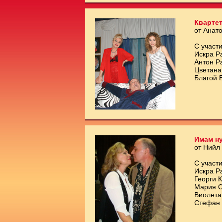
Квартет
от Анат
С участи
Искра Р
Антон Р
Цветана
Благой 
Имам ну
от Нийл
С участи
Искра Р
Георги 
Мария С
Виолета
Стефан 