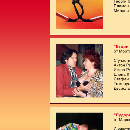
Георги 
Пламен 
Милена 
"Втори 
от Морт
С участи
Антон Р
Искра Р
Елена К
Стефан 
Теменуг
Десисла
"Лудори
от Марс
С участи