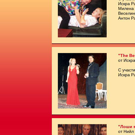
Искра Р
Милена 
Веселин
Антон Р
"The Be
от Искр
С участи
Искра Р
"Лоши 
от Нийл