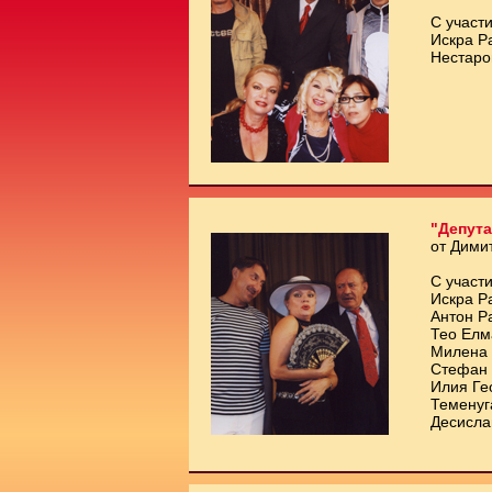
С участи
Искра Р
Нестаро
"Депута
от Дими
С участи
Искра Р
Антон Р
Тео Елм
Милена 
Стефан 
Илия Ге
Теменуг
Десисла