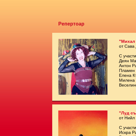
Репертоар
"Михал
от Сава
С участи
Деян Ма
Антон Р
Пламен 
Елена К
Милена 
Веселин
"Луд съ
от Нийл
С участи
Искра Р