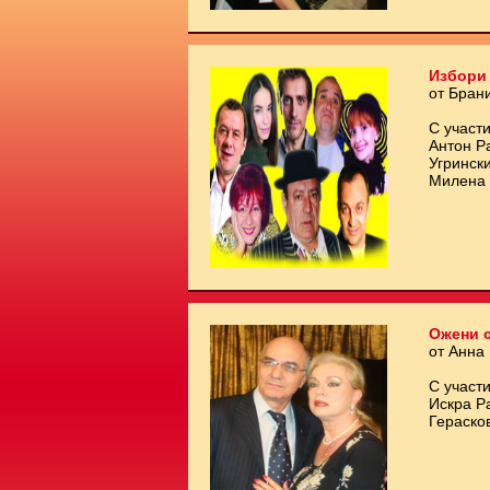
Избори 
от Бран
С участи
Антон Р
Угринск
Милена 
Ожени с
от Анна
С участи
Искра Р
Гераско