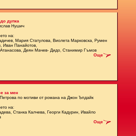
до дупка
ислав Нушич
ето на:
адичев, Мария Статулова, Виолета Марковска, Румен
и, Иван Панайотов,
Атанасова, Деян Мачев- Дидо, Станимир Гъмов
Още
е за мен
 Петрова по мотиви от романа на Джон Ъпдайк
ето на:
адева, Станка Калчева, Георги Кадурин, Ивайло
в
Още