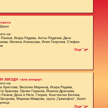
ството
 Шано
ето на:
 Ранков, Искра Радева, Антон Радичев, Деси
иева, Милена Атанасова, Илия Георгиев, Стефан
ов
Още
И ЗВЕЗДИ- гала концерт
ето на:
а Христова, Веселин Маринов, Искра Радева,
та Хранова, Орлин Горанов, Йоанна Драгнева,
 Рачков, Дони и Нети, Глория, Константин Белчев,
Загорова, Мариам Маврова, група „Грамофон”, балет
униър
Още