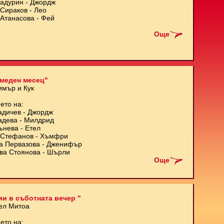
Кадурин - Джордж
Сираков - Лео
Атанасова - Фей
Още
меден месец"
имър и Кук
ето на:
адичев - Джордж
адева - Милдрид
ънева - Етел
Стефанов - Хъмфри
а Первазова - Дженифър
ва Стоянова - Шърли
Още
и в съботната вечер "
ел Митоа
ето на: