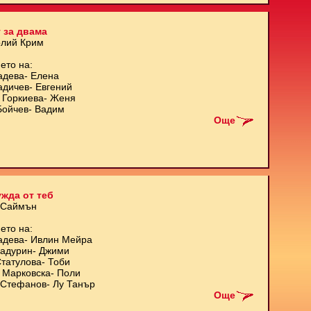
 за двама
олий Крим
ето на:
адева- Елена
адичев- Евгений
 Горкиева- Женя
Бойчев- Вадим
Още
жда от теб
 Саймън
ето на:
адева- Ивлин Мейра
Кадурин- Джими
татулова- Тоби
 Марковска- Поли
Стефанов- Лу Танър
Още