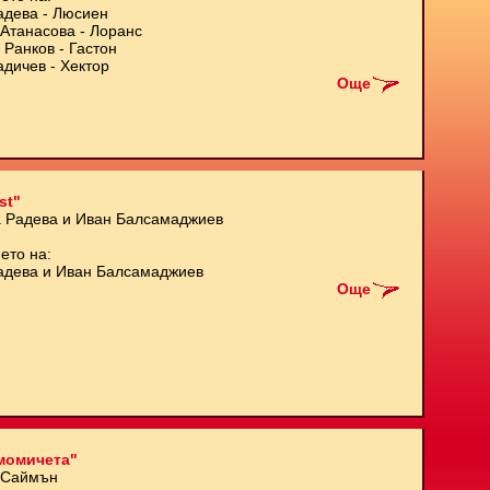
адева - Люсиен
Атанасова - Лоранс
 Ранков - Гастон
адичев - Хектор
Още
st"
а Радева и Иван Балсамаджиев
ето на:
адева и Иван Балсамаджиев
Още
момичета"
 Саймън