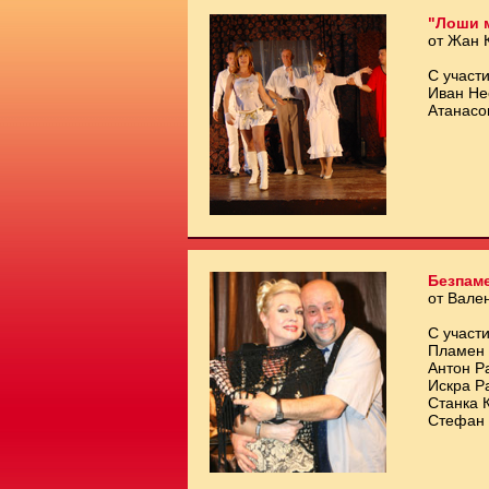
"Лоши 
от Жан 
С участи
Иван Не
Атанасо
Безпам
от Вале
С участи
Пламен 
Антон Р
Искра Р
Станка 
Стефан 