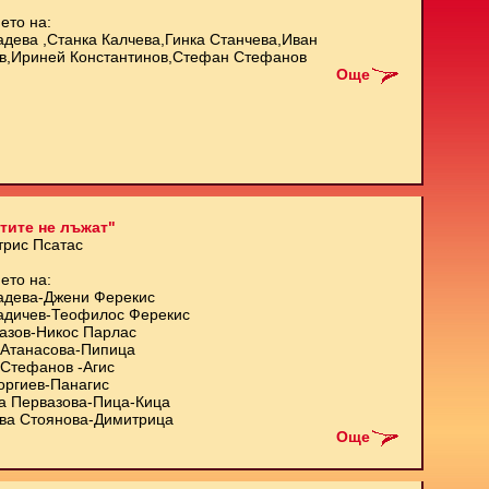
ето на:
адева ,Станка Калчева,Гинка Станчева,Иван
в,Ириней Константинов,Стефан Стефанов
Още
тите не лъжат"
трис Псатас
ето на:
адева-Джени Ферекис
адичев-Теофилос Ферекис
азов-Никос Парлас
Атанасова-Пипица
Стефанов -Агис
оргиев-Панагис
а Первазова-Пица-Кица
ва Стоянова-Димитрица
Още