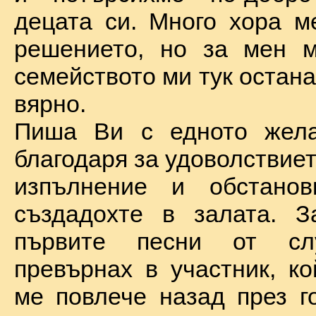
децата си. Много хора м
решението, но за мен м
семейството ми тук остан
вярно.
Пиша Ви с едното жел
благодаря за удоволствие
изпълнение и обстановк
създадохте в залата. З
първите песни от сл
превърнах в участник, ко
ме повлече назад през г