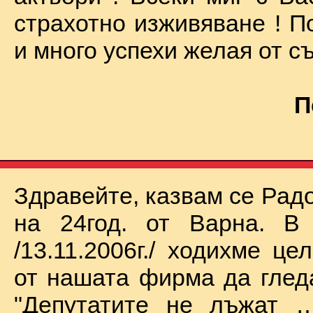
страхотно изживяване ! П
и много успехи желая от съ
П
Здравейте, казвам се Рад
на 24год. от Варна. В 
/13.11.2006г./ ходихме це
от нашата фирма да глед
"Депутатите не лъжат …