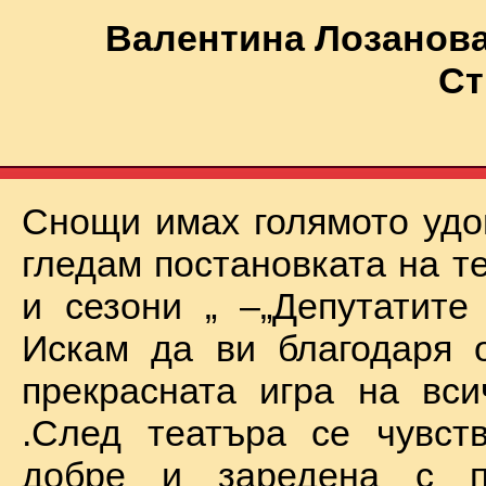
Валентина Лозанова
Ст
Снощи имах голямото удо
гледам постановката на т
и сезони „ –„Депутатите
Искам да ви благодаря 
прекрасната игра на вси
.След театъра се чувст
добре и заредена с п