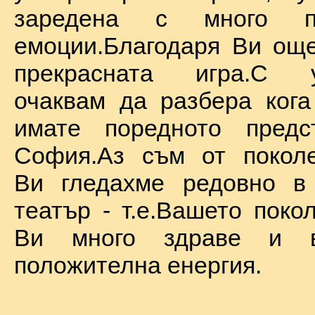
заредена с много по
емоции.Благодаря Ви ощ
прекрасната игра.С у
очаквам да разбера ког
имате поредното предс
София.Аз съм от поколе
Ви гледахме редовно в
театър - т.е.Вашето поко
Ви много здраве и в
положителна енергия.