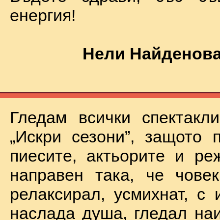
енергия!
Нели Найденова
Гледам всички спектакл
„Искри сезони”, защото 
пиесите, актьорите и ре
направен така, че чове
релаксирал, усмихнат, с 
наслада душа, гледал на