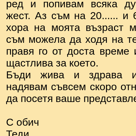
ред и попивам всяка ду
жест. Аз съм на 20...... и 
хора на моята възраст м
съм можела да ходя на те
правя го от доста време 
щастлива за което.
Бъди жива и здрава 
надявам съвсем скоро отн
да посетя ваше представл
С обич
Теди