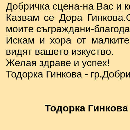
Добричка сцена-на Вас и к
Казвам се Дора Гинкова.
моите съграждани-благода
Искам и хора от малкит
видят вашето изкуство.
Желая здраве и успех!
Тодорка Гинкова - гр.Добр
Тодорка Гинкова 