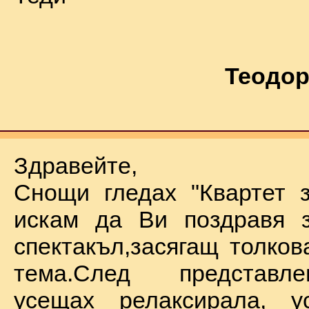
Теодор
Здравейте,
Снощи гледах "Квартет 
искам да Ви поздравя з
спектакъл,засягащ толков
тема.След представл
усещах релаксирала, у