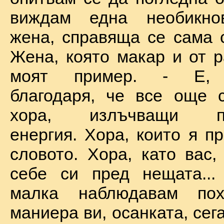
виждам една необикно
жена, справяща се сама с
Жена, която макар и от р
моят пример. - Е, б
благодаря, че все още 
хора, излъчващи по
енергия. Хора, които я п
словото. Хора, като вас,
себе си пред нещата...
малка наблюдавам пох
маниера ви, осанката, сега