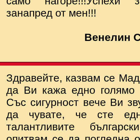
само нагоре!!!Успехи
занапред от мен!!!
Венелин 
Здравейте, казвам се Мад
да Ви кажа едно голямо "
Със сигурност вече Ви зв
да чувате, че сте ед
талантливите български
опитвам се да погледна о