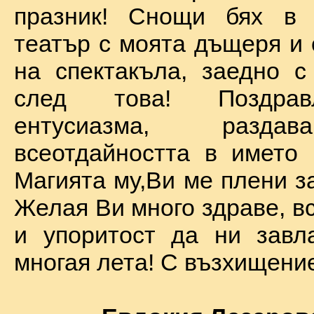
празник! Снощи бях в 
театър с моята дъщеря и 
на спектакъла, заедно с
след това! Поздра
ентусиазма, разда
всеотдайността в името 
Магията му,Ви ме плени за
Желая Ви много здраве, вс
и упоритост да ни завл
многая лета! С възхищение