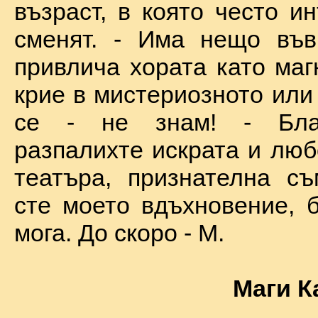
възраст, в която често и
сменят. - Има нещо във
привлича хората като маг
крие в мистериозното или
се - не знам! - Бла
разпалихте искрата и люб
театъра, признателна съ
сте моето вдъхновение, б
мога. До скоро - М.
Маги К