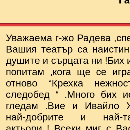
Га
Уважаема г-жо Радева ,сп
Вашия театър са наистин
душите и сърцата ни !Бих 
попитам ,кога ще се иг
отново “Крехка нежно
следобед “ .Много бих и
гледам .Вие и Ивайло Х
най-добрите и най-та
актьори ! Всеки миг с Ва