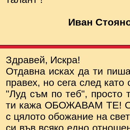
Иван Стояно
Здравей, Искра!
Отдавна исках да ти пиша
правех, но сега след като 
"Луд съм по теб", просто
ти кажа ОБОЖАВАМ ТЕ! О
с цялото обожание на све
си във всяко едно отноше