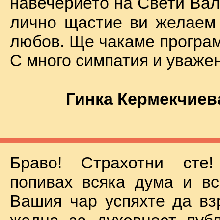
навечерието на Свети Вал
лично щастие ви желаем
любов. Ще чакаме програм
С много симпатия и уваже
Гинка Кермекчиев
Браво! Страхотни сте
попивах всяка дума и вс
Вашия чар успяхте да вз