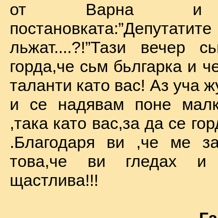
от Варна и 
постановката:”Депу
льжат....?!”Тази вечер 
горда,че сьм бьлгарка и ч
таланти като вас! Аз уча 
и се надявам поне малк
,така като вас,за да се го
.Благодаря ви ,че ме за
това,че ви гледах и
щастлива!!!