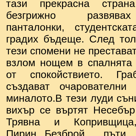
тази прекрасна стран
безгрижно развява
панталонки, студентска
градих бъдеще. След тол
тези спомени не престават
взлом нощем в спалнята 
от спокойствието. Гр
създават очарователни 
миналото.В тези луди сън
вихър се въртят Несебър
Трявна и Копривщиц
Пирин...Безброй пъ