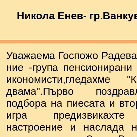
Никола Енев- гр.Ванку
Уважаема Госпожо Радева,
ние -група пенсионирани
икономисти,гледахме "
двама".Първо поздра
подбора на пиесата и вто
игра предизвикахте
настроение и наслада н