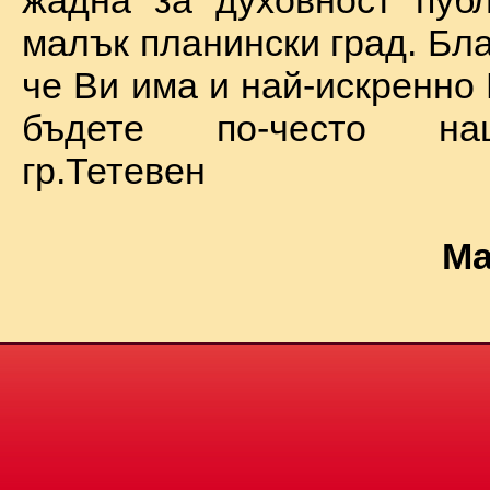
жадна за духовност пуб
малък планински град. Бл
че Ви има и най-искренно
бъдете по-често на
гр.Тетевен
Ма