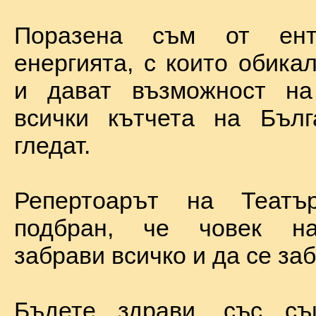
Поразена съм от ент
енергията, с които обика
и дават възможност на
всички кътчета на Бълг
гледат.
Репертоарът на Теат
подбран, че човек н
забрави всичко и да се за
Бъдете здрави, със с