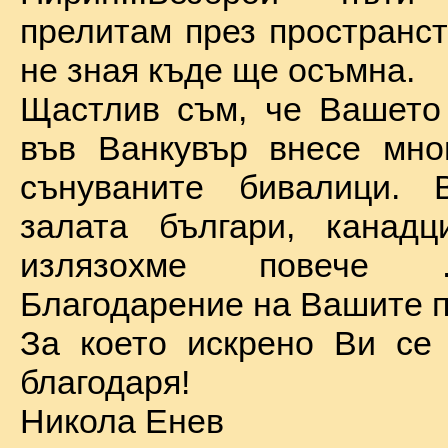
прелитам през пространст
не зная къде ще осъмна.
Щастлив съм, че Вашето
във Ванкувър внесе мно
сънуваните бивалици. 
залата българи, канадц
излязохме повече 
Благодарение на Вашите п
За което искрено Ви се
благодаря!
Никола Енев