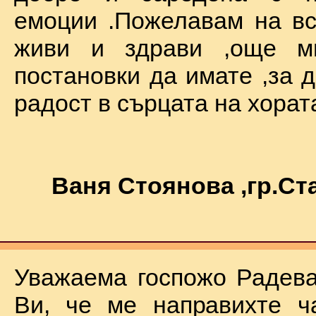
емоции .Пожелавам на вс
живи и здрави ,още мн
постановки да имате ,за 
радост в сърцата на хората !
Ваня Стоянова ,гр.С
Уважаема госпожо Радева
Ви, че ме направихте ч