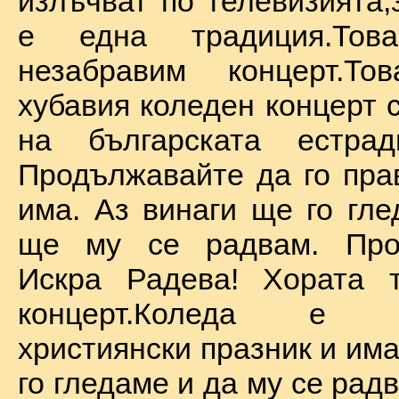
излъчват по телевизията,
е една традиция.То
незабравим концерт.Т
хубавия коледен концерт 
на българската естрад
Продължавайте да го прав
има. Аз винаги ще го гле
ще му се радвам. Про
Искра Радева! Хората т
концерт.Коледа е на
християнски празник и им
го гледаме и да му се радв