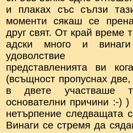
и плаках със сълзи таз
моменти сякаш се прена
друг свят. От край време 
адски много и винаг
удоволствие по
представленията ви ког
(всъщност пропуснах две,
в двете участваше 
основателни причини :-) )
нетърпение следващата с
Винаги се стремя да сяда