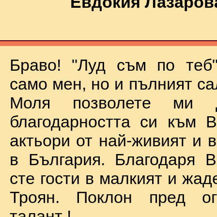
Евдокия Лазаров
Браво! "Луд съм по теб
само мен, но и пълният са
Моля позволете ми 
благодарността си към В
актьори от най-живият и 
в България. Благодаря В
сте гости в малкият и жад
Троян. Поклон пред о
талант !