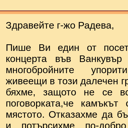
Здравейте г-жо Радева,
Пише Ви един от посет
концерта във Ванкувър
многобройните упорит
живеещи в този далечен г
бяхме, защото не се в
поговорката,че камъкът
мястото. Отказахме да б
и потърсихме по-добр