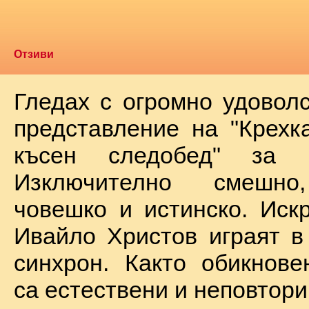
Отзиви
Гледах с огромно удоволс
представление на "Крехк
късен следобед" за 
Изключително смешно
човешко и истинско. Иск
Ивайло Христов играят в
синхрон. Както обикнове
са естествени и неповтори