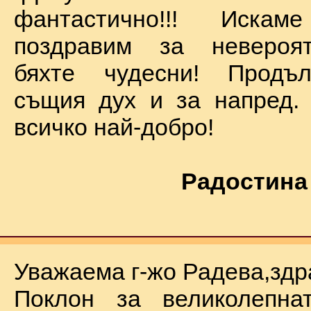
фантастично!!! Иск
поздравим за невероят
бяхте чудесни! Продъ
същия дух и за напред.
всичко най-добро!
Радостина
Уважаема г-жо Радева,здр
Поклон за великолепна