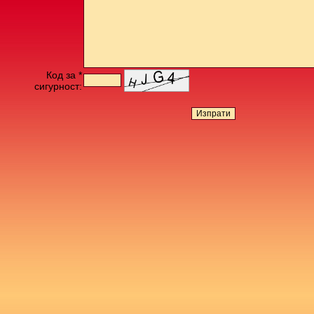
Код за *
сигурност: