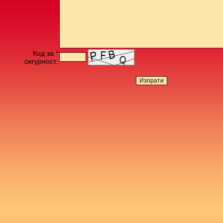
Код за *
сигурност: