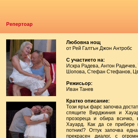
Репертоар
Любовна нощ
от Рей Галтън Джон Антробс
С участието на:
Искра Радева, Антон Радичев,
Шопова, Стефан Стефанов, Ц
Режисьор:
Иван Танев
Кратко описание:
Този ярък фарс започва достат
спящите Вирджиния и Хауар
прозореца и обира всичко, 
Хауард. Как да се прибере
потник!? Оттук започва едн
прекрасен диалог, с огром