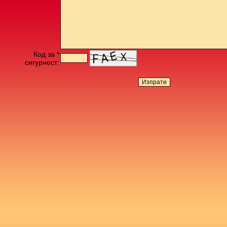
Код за *
сигурност: