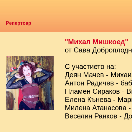
Репертоар
"Михал Мишкоед"
от Сава Доброплод
С участието на:
Деян Мачев - Миха
Антон Радичев - ба
Пламен Сираков - В
Елена Кънева - Мар
Милена Атанасова -
Веселин Ранков - Д