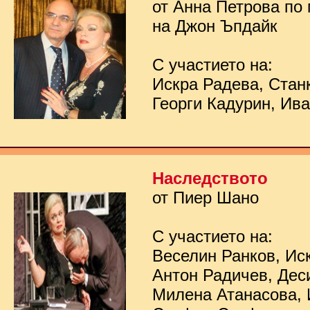
от Анна Петрова по
на Джон Ъпдайк
С участието на:
Искра Радева, Стан
Георги Кадурин, Ив
Наследството
от Пиер Шано
С участието на:
Веселин Ранков, Ис
Антон Радичев, Дес
Милена Атанасова, 