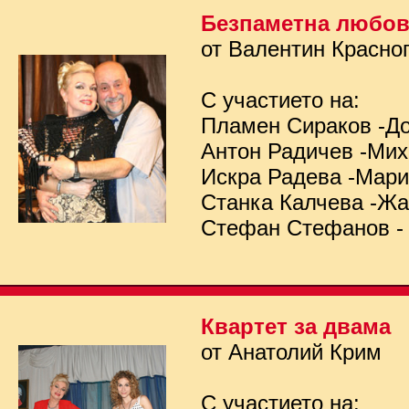
Безпаметна любо
от Валентин Красно
С участието на:
Пламен Сираков -Д
Антон Радичев -Ми
Искра Радева -Мар
Станка Калчева -Ж
Стефан Стефанов -
Квартет за двама
от Анатолий Крим
С участието на: