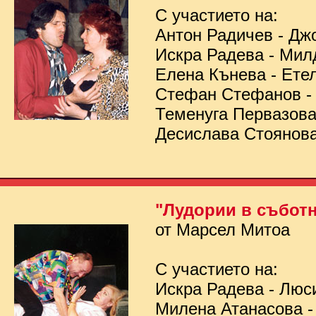
С участието на:
Антон Радичев - Дж
Искра Радева - Мил
Елена Кънева - Ете
Стефан Стефанов 
Теменуга Первазов
Десислава Стоянов
"Лудории в съботн
от Марсел Митоа
С участието на:
Искра Радева - Люс
Милена Атанасова -