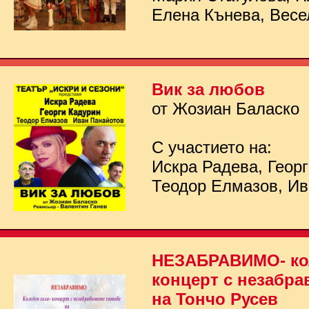
Елена Кънева, Весе
Вик за любов
от Жозиан Баласко
С участието на:
Искра Радева, Георг
Теодор Елмазов, Ив
НЕЗАБРАВИМО- кол
концерт с незабра
на Тончо Русев