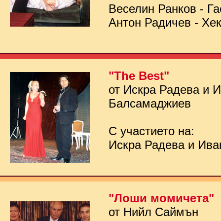
Веселин Ранков - Га
Антон Радичев - Хе
"The Best"
от Искра Радева и 
Балсамаджиев
С участието на:
Искра Радева и Ив
"Лоши момичета"
от Нийл Саймън