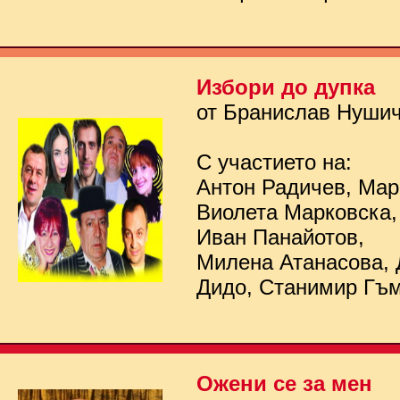
Избори до дупка
от Бранислав Нуши
С участието на:
Антон Радичев, Мар
Виолета Марковска,
Иван Панайотов,
Милена Атанасова, 
Дидо, Станимир Гъ
Ожени се за мен