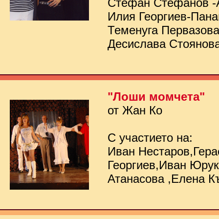
Стефан Стефанов -
Илия Георгиев-Пана
Теменуга Первазов
Десислава Стоянов
"Лоши момчета"
от Жан Ко
С участието на:
Иван Нестаров,Гер
Георгиев,Иван Юру
Атанасова ,Елена К