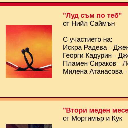
"Луд съм по теб"
от Нийл Саймън
С участието на:
Искра Радева - Дже
Георги Кадурин - Д
Пламен Сираков - Л
Милена Атанасова -
"Втори меден мес
от Мортимър и Кук