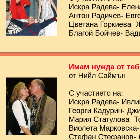
Искра Радева- Елен
Антон Радичев- Евг
Цветана Горкиева- 
Благой Бойчев- Вад
Имам нужда от теб
от Нийл Саймън
С участието на:
Искра Радева- Ивл
Георги Кадурин- Дж
Мария Статулова- Т
Виолета Марковска-
Стефан Стефанов- 