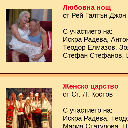
Любовна нощ
от Рей Галтън Джон
С участието на:
Искра Радева, Анто
Теодор Елмазов, Зо
Стефан Стефанов, 
Женско царство
от Ст. Л. Костов
С участието на:
Искра Радева, Теод
Мария Статулова, П