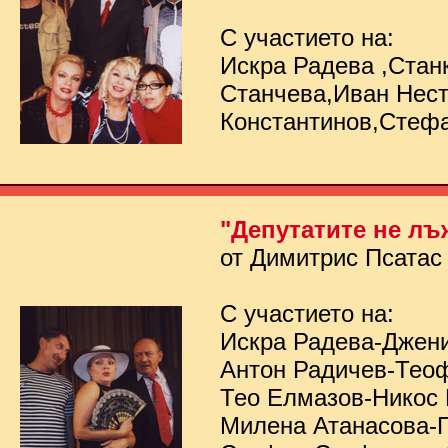
С участието на:
Искра Радева ,Стан
Станчева,Иван Нес
Константинов,Стеф
"Депутатите не лъ
от Димитрис Псатас
С участието на:
Искра Радева-Джен
Антон Радичев-Тео
Тео Елмазов-Никос
Милена Атанасова-