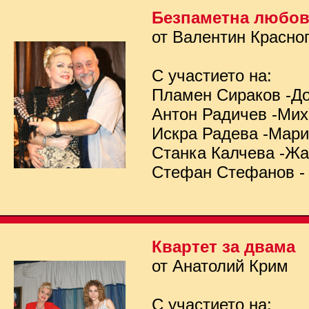
Безпаметна любо
от Валентин Красно
С участието на:
Пламен Сираков -Д
Антон Радичев -Ми
Искра Радева -Мар
Станка Калчева -Ж
Стефан Стефанов -
Квартет за двама
от Анатолий Крим
С участието на: