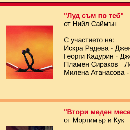
"Луд съм по теб"
от Нийл Саймън
С участието на:
Искра Радева - Дже
Георги Кадурин - Д
Пламен Сираков - Л
Милена Атанасова -
"Втори меден мес
от Мортимър и Кук