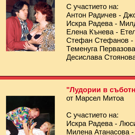
С участието на:
Антон Радичев - Дж
Искра Радева - Мил
Елена Кънева - Ете
Стефан Стефанов 
Теменуга Первазов
Десислава Стоянов
"Лудории в съботн
от Марсел Митоа
С участието на:
Искра Радева - Люс
Милена Атанасова -