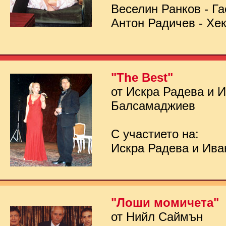
Веселин Ранков - Га
Антон Радичев - Хе
"The Best"
от Искра Радева и 
Балсамаджиев
С участието на:
Искра Радева и Ив
"Лоши момичета"
от Нийл Саймън