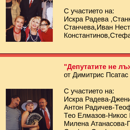
С участието на:
Искра Радева ,Стан
Станчева,Иван Нес
Константинов,Стеф
"Депутатите не лъ
от Димитрис Псатас
С участието на:
Искра Радева-Джен
Антон Радичев-Тео
Тео Елмазов-Никос
Милена Атанасова-