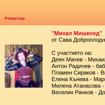
Репертоар
"Михал Мишкоед"
от Сава Доброплод
С участието на:
Деян Мачев - Миха
Антон Радичев - ба
Пламен Сираков - В
Елена Кънева - Мар
Милена Атанасова -
Веселин Ранков - Д