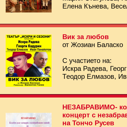
Елена Кънева, Весе
Вик за любов
от Жозиан Баласко
С участието на:
Искра Радева, Георг
Теодор Елмазов, Ив
НЕЗАБРАВИМО- кол
концерт с незабра
на Тончо Русев