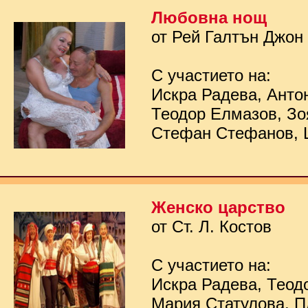
Любовна нощ
от Рей Галтън Джон
С участието на:
Искра Радева, Анто
Теодор Елмазов, Зо
Стефан Стефанов, 
Женско царство
от Ст. Л. Костов
С участието на:
Искра Радева, Теод
Мария Статулова, П