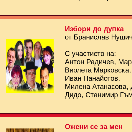
Избори до дупка
от Бранислав Нуши
С участието на:
Антон Радичев, Мар
Виолета Марковска,
Иван Панайотов,
Милена Атанасова, 
Дидо, Станимир Гъ
Ожени се за мен