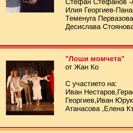
Стефан Стефанов -
Илия Георгиев-Пана
Теменуга Первазов
Десислава Стоянов
"Лоши момчета"
от Жан Ко
С участието на:
Иван Нестаров,Гер
Георгиев,Иван Юру
Атанасова ,Елена К