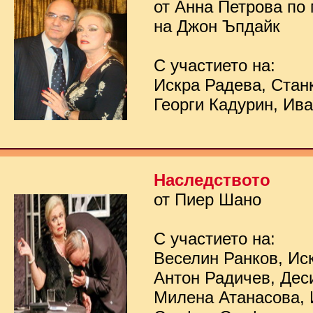
от Анна Петрова по
на Джон Ъпдайк
С участието на:
Искра Радева, Стан
Георги Кадурин, Ив
Наследството
от Пиер Шано
С участието на:
Веселин Ранков, Ис
Антон Радичев, Дес
Милена Атанасова, 