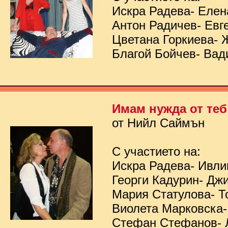
Искра Радева- Елен
Антон Радичев- Евг
Цветана Горкиева- 
Благой Бойчев- Вад
Имам нужда от теб
от Нийл Саймън
С участието на:
Искра Радева- Ивл
Георги Кадурин- Дж
Мария Статулова- Т
Виолета Марковска-
Стефан Стефанов- 