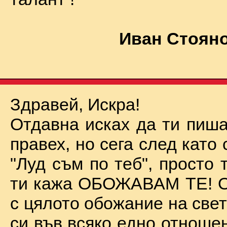
Иван Стояно
Здравей, Искра!
Отдавна исках да ти пиша
правех, но сега след като 
"Луд съм по теб", просто
ти кажа ОБОЖАВАМ ТЕ! О
с цялото обожание на све
си във всяко едно отноше