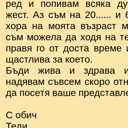
ред и попивам всяка ду
жест. Аз съм на 20...... и 
хора на моята възраст м
съм можела да ходя на те
правя го от доста време 
щастлива за което.
Бъди жива и здрава 
надявам съвсем скоро отн
да посетя ваше представл
С обич
Теди