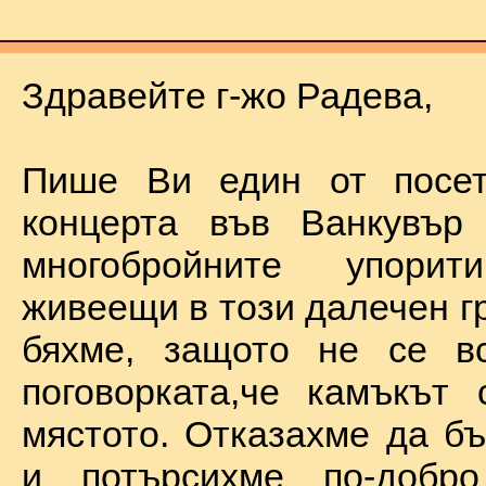
Здравейте г-жо Радева,
Пише Ви един от посет
концерта във Ванкувър
многобройните упорит
живеещи в този далечен г
бяхме, защото не се в
поговорката,че камъкът
мястото. Отказахме да б
и потърсихме по-добр