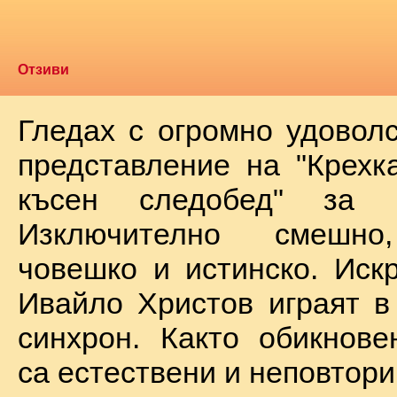
Отзиви
Гледах с огромно удоволс
представление на "Крехк
късен следобед" за 
Изключително смешно
човешко и истинско. Иск
Ивайло Христов играят в
синхрон. Както обикнове
са естествени и неповтори