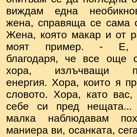
виждам една необикно
жена, справяща се сама с
Жена, която макар и от р
моят пример. - Е, б
благодаря, че все още 
хора, излъчващи по
енергия. Хора, които я п
словото. Хора, като вас,
себе си пред нещата...
малка наблюдавам пох
маниера ви, осанката, сега