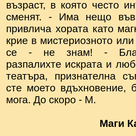
възраст, в която често и
сменят. - Има нещо във
привлича хората като маг
крие в мистериозното или
се - не знам! - Бла
разпалихте искрата и люб
театъра, признателна съ
сте моето вдъхновение, б
мога. До скоро - М.
Маги К