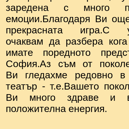
заредена с много по
емоции.Благодаря Ви ощ
прекрасната игра.С у
очаквам да разбера ког
имате поредното предс
София.Аз съм от поколе
Ви гледахме редовно в
театър - т.е.Вашето поко
Ви много здраве и в
положителна енергия.