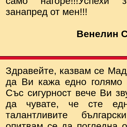
само нагоре!!!Успехи
занапред от мен!!!
Венелин 
Здравейте, казвам се Мад
да Ви кажа едно голямо "
Със сигурност вече Ви зв
да чувате, че сте ед
талантливите български
опитвам се да погледна о