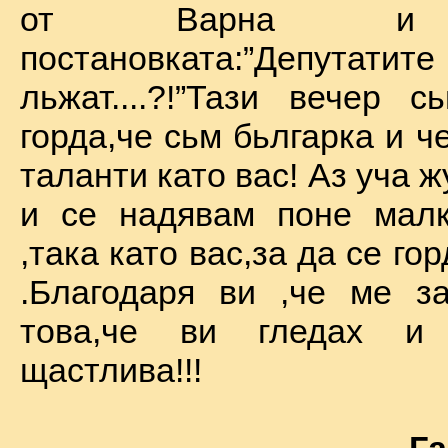
от Варна и 
постановката:”Депу
льжат....?!”Тази вечер 
горда,че сьм бьлгарка и ч
таланти като вас! Аз уча 
и се надявам поне малк
,така като вас,за да се го
.Благодаря ви ,че ме за
това,че ви гледах и
щастлива!!!