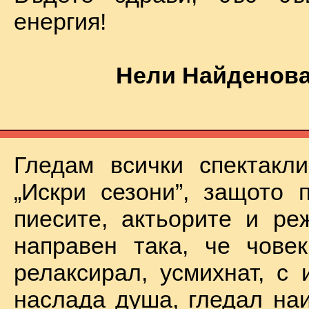
енергия!
Нели Найденова
Гледам всички спектакл
„Искри сезони”, защото 
пиесите, актьорите и ре
направен така, че чове
релаксирал, усмихнат, с 
наслада душа, гледал на