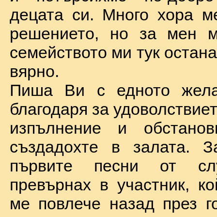
децата си. Много хора м
решението, но за мен м
семейството ми тук остан
вярно.
Пиша Ви с едното жел
благодаря за удоволствие
изпълнение и обстановк
създадохте в залата. З
първите песни от сл
превърнах в участник, ко
ме повлече назад през г