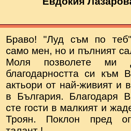
Евдокия Лазаров
Браво! "Луд съм по теб
само мен, но и пълният са
Моля позволете ми 
благодарността си към В
актьори от най-живият и 
в България. Благодаря В
сте гости в малкият и жад
Троян. Поклон пред о
талант !