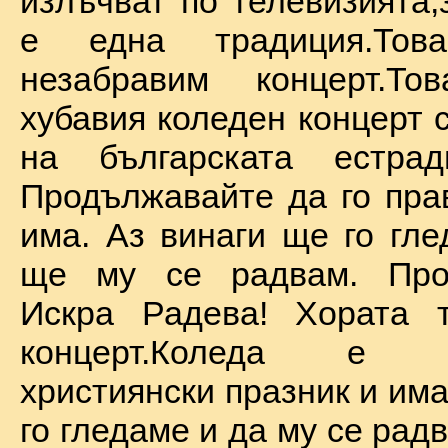
излъчват по телевизията,
е една традиция.То
незабравим концерт.Т
хубавия коледен концерт 
на българската естрад
Продължавайте да го прав
има. Аз винаги ще го гле
ще му се радвам. Про
Искра Радева! Хората т
концерт.Коледа е на
християнски празник и им
го гледаме и да му се радв