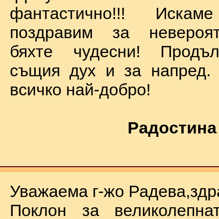
фантастично!!! Иск
поздравим за невероят
бяхте чудесни! Продъ
същия дух и за напред.
всичко най-добро!
Радостина
Уважаема г-жо Радева,здр
Поклон за великолепна