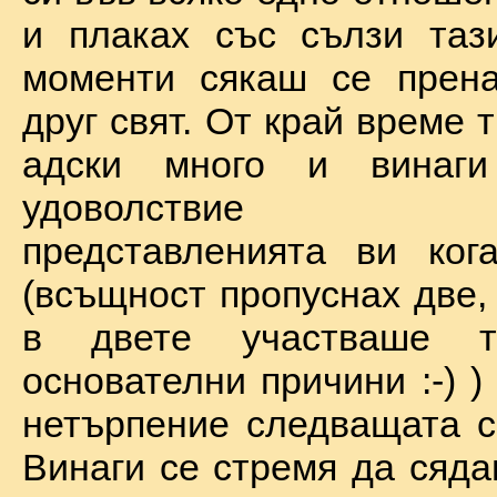
и плаках със сълзи таз
моменти сякаш се прена
друг свят. От край време 
адски много и винаг
удоволствие по
представленията ви ког
(всъщност пропуснах две,
в двете участваше 
основателни причини :-) )
нетърпение следващата с
Винаги се стремя да сяда