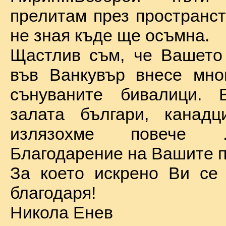
прелитам през пространст
не зная къде ще осъмна.
Щастлив съм, че Вашето
във Ванкувър внесе мно
сънуваните бивалици. 
залата българи, канадц
излязохме повече 
Благодарение на Вашите п
За което искрено Ви се
благодаря!
Никола Енев