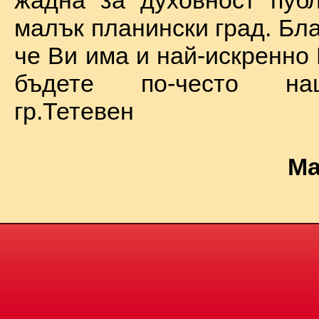
жадна за духовност пуб
малък планински град. Бл
че Ви има и най-искренно
бъдете по-често на
гр.Тетевен
Ма