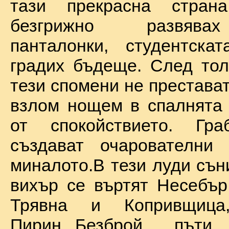
тази прекрасна стран
безгрижно развява
панталонки, студентска
градих бъдеще. След тол
тези спомени не престават
взлом нощем в спалнята 
от спокойствието. Гр
създават очарователни 
миналото.В тези луди сън
вихър се въртят Несебър
Трявна и Копривщиц
Пирин...Безброй пъ