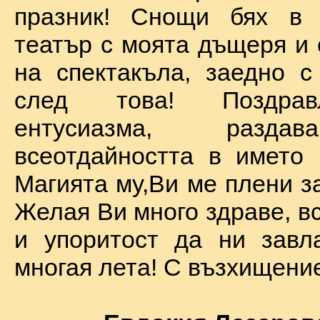
празник! Снощи бях в 
театър с моята дъщеря и 
на спектакъла, заедно с
след това! Поздра
ентусиазма, разда
всеотдайността в името 
Магията му,Ви ме плени за
Желая Ви много здраве, вс
и упоритост да ни завл
многая лета! С възхищение