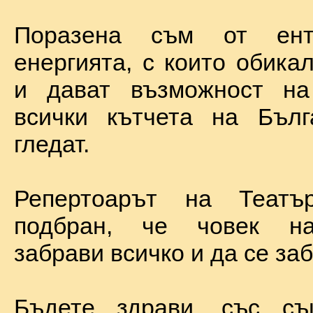
Поразена съм от ент
енергията, с които обика
и дават възможност на
всички кътчета на Бълг
гледат.
Репертоарът на Теат
подбран, че човек н
забрави всичко и да се за
Бъдете здрави, със с