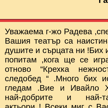
Га
Уважаема г-жо Радева ,сп
Вашия театър са наистин
душите и сърцата ни !Бих 
попитам ,кога ще се иг
отново “Крехка нежно
следобед “ .Много бих и
гледам .Вие и Ивайло Х
най-добрите и най-та
актьори ! Всеки миг с Ва