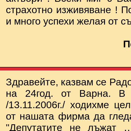
страхотно изживяване ! П
и много успехи желая от съ
П
Здравейте, казвам се Рад
на 24год. от Варна. В 
/13.11.2006г./ ходихме це
от нашата фирма да глед
"Депутатите не лъжат …