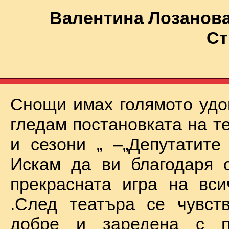
Валентина Лозанова
Ст
Снощи имах голямото удо
гледам постановката на т
и сезони „ –„Депутатите
Искам да ви благодаря 
прекрасната игра на вси
.След театъра се чувст
добре и заредена с п