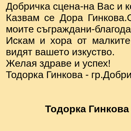
Добричка сцена-на Вас и к
Казвам се Дора Гинкова.
моите съграждани-благода
Искам и хора от малкит
видят вашето изкуство.
Желая здраве и успех!
Тодорка Гинкова - гр.Добр
Тодорка Гинкова 