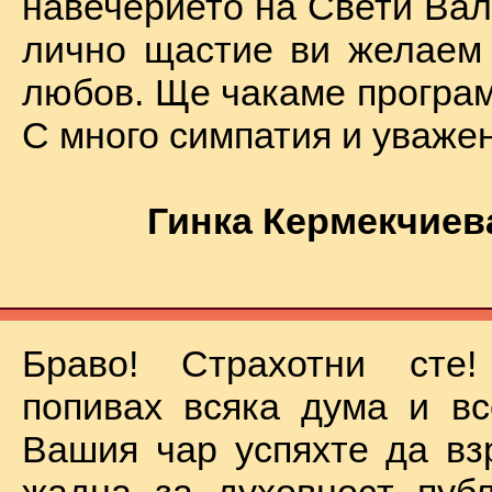
навечерието на Свети Вал
лично щастие ви желаем
любов. Ще чакаме програм
С много симпатия и уваже
Гинка Кермекчиев
Браво! Страхотни сте
попивах всяка дума и вс
Вашия чар успяхте да вз