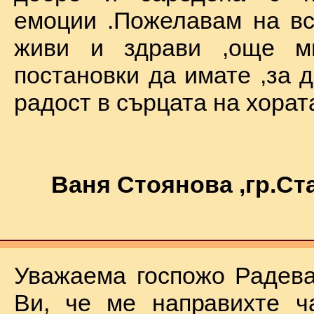
емоции .Пожелавам на вс
живи и здрави ,още мн
постановки да имате ,за 
радост в сърцата на хората !
Ваня Стоянова ,гр.С
Уважаема госпожо Радева
Ви, че ме направихте ч