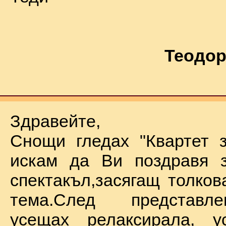
Теодор
Здравейте,
Снощи гледах "Квартет 
искам да Ви поздравя з
спектакъл,засягащ толков
тема.След представл
усещах релаксирала, у