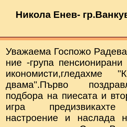
Никола Енев- гр.Ванку
Уважаема Госпожо Радева,
ние -група пенсионирани
икономисти,гледахме "
двама".Първо поздра
подбора на пиесата и вто
игра предизвикахте
настроение и наслада н