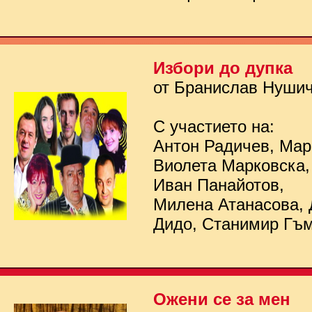
Избори до дупка
от Бранислав Нуши
С участието на:
Антон Радичев, Мар
Виолета Марковска,
Иван Панайотов,
Милена Атанасова, 
Дидо, Станимир Гъ
Ожени се за мен