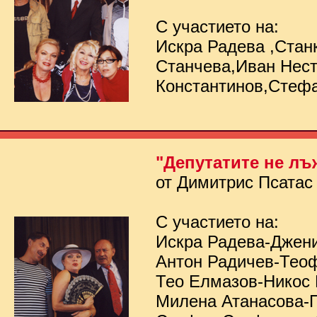
С участието на:
Искра Радева ,Стан
Станчева,Иван Нес
Константинов,Стеф
"Депутатите не лъ
от Димитрис Псатас
С участието на:
Искра Радева-Джен
Антон Радичев-Тео
Тео Елмазов-Никос
Милена Атанасова-