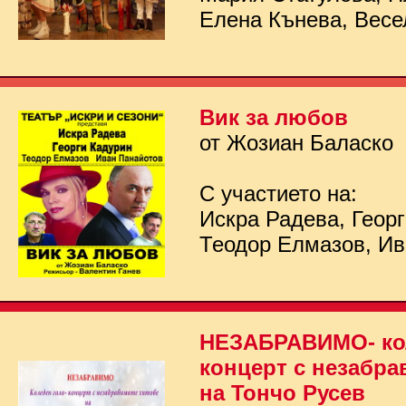
Елена Кънева, Весе
Вик за любов
от Жозиан Баласко
С участието на:
Искра Радева, Георг
Теодор Елмазов, Ив
НЕЗАБРАВИМО- кол
концерт с незабра
на Тончо Русев