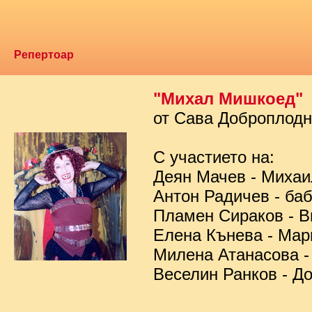
Репертоар
"Михал Мишкоед"
от Сава Доброплод
С участието на:
Деян Мачев - Миха
Антон Радичев - ба
Пламен Сираков - В
Елена Кънева - Мар
Милена Атанасова -
Веселин Ранков - Д