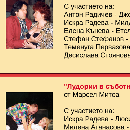
С участието на:
Антон Радичев - Дж
Искра Радева - Мил
Елена Кънева - Ете
Стефан Стефанов 
Теменуга Первазов
Десислава Стоянов
"Лудории в съботн
от Марсел Митоа
С участието на:
Искра Радева - Люс
Милена Атанасова -