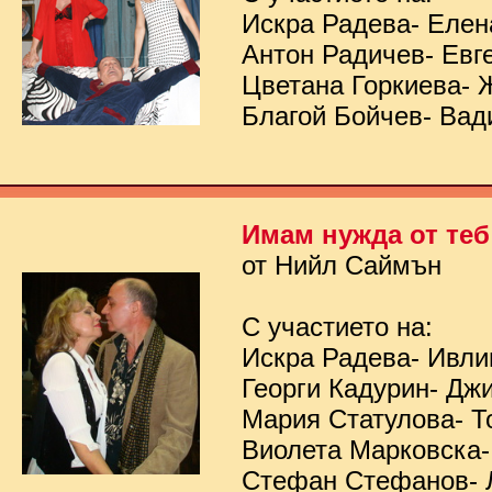
Искра Радева- Елен
Антон Радичев- Евг
Цветана Горкиева- 
Благой Бойчев- Вад
Имам нужда от теб
от Нийл Саймън
С участието на:
Искра Радева- Ивл
Георги Кадурин- Дж
Мария Статулова- Т
Виолета Марковска-
Стефан Стефанов- 