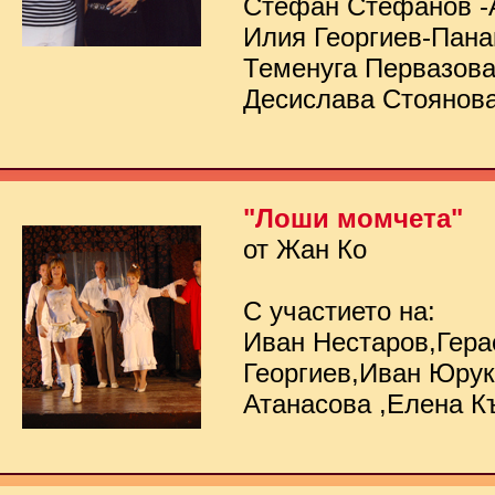
Стефан Стефанов -
Илия Георгиев-Пана
Теменуга Первазов
Десислава Стоянов
"Лоши момчета"
от Жан Ко
С участието на:
Иван Нестаров,Гер
Георгиев,Иван Юру
Атанасова ,Елена К