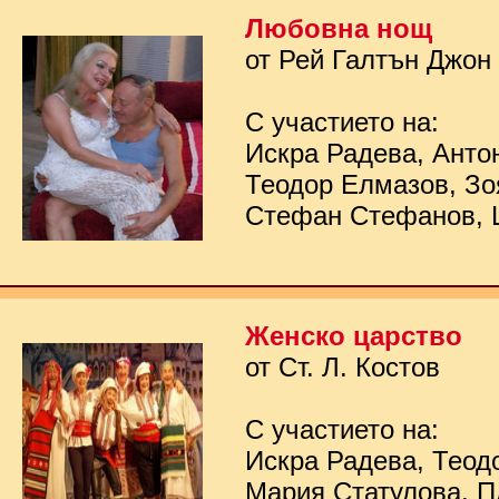
Любовна нощ
от Рей Галтън Джон
С участието на:
Искра Радева, Анто
Теодор Елмазов, Зо
Стефан Стефанов, 
Женско царство
от Ст. Л. Костов
С участието на:
Искра Радева, Теод
Мария Статулова, П