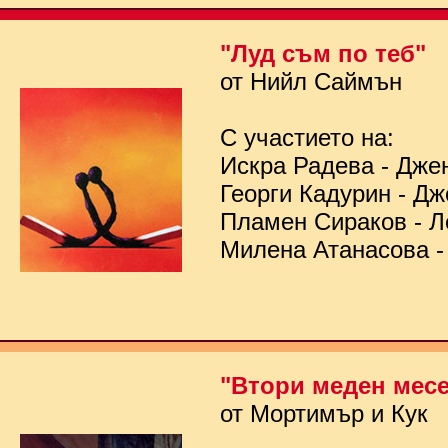
"Луд съм по теб"
от Нийл Саймън
С участието на:
Искра Радева - Дже
Георги Кадурин - Д
Пламен Сираков - Л
Милена Атанасова -
"Втори меден мес
от Мортимър и Кук