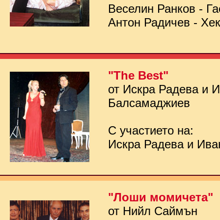
Веселин Ранков - Га
Антон Радичев - Хе
"The Best"
от Искра Радева и 
Балсамаджиев
С участието на:
Искра Радева и Ив
"Лоши момичета"
от Нийл Саймън