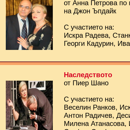
от Анна Петрова по
на Джон Ъпдайк
С участието на:
Искра Радева, Стан
Георги Кадурин, Ив
Наследството
от Пиер Шано
С участието на:
Веселин Ранков, Ис
Антон Радичев, Дес
Милена Атанасова, 