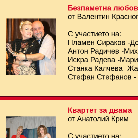
Безпаметна любо
от Валентин Красно
С участието на:
Пламен Сираков -Д
Антон Радичев -Ми
Искра Радева -Мар
Станка Калчева -Ж
Стефан Стефанов -
Квартет за двама
от Анатолий Крим
С участието на: