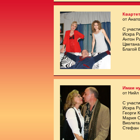
Квартет
от Анат
С участи
Искра Р
Антон Р
Цветана
Благой 
Имам ну
от Нийл
С участи
Искра Р
Георги 
Мария С
Виолета
Стефан 