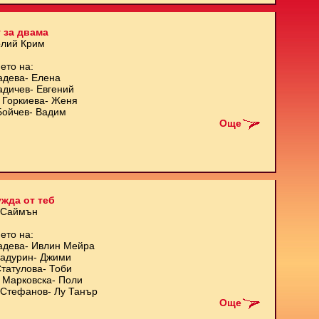
 за двама
олий Крим
ето на:
адева- Елена
адичев- Евгений
 Горкиева- Женя
Бойчев- Вадим
Още
жда от теб
 Саймън
ето на:
адева- Ивлин Мейра
Кадурин- Джими
татулова- Тоби
 Марковска- Поли
Стефанов- Лу Танър
Още