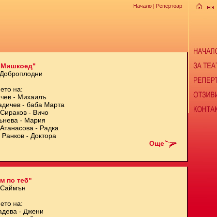
Начало
| Репертоар
 Мишкоед"
 Доброплодни
ето на:
чев - Михаилъ
адичев - баба Марта
Сираков - Вичо
ънева - Мария
Атанасова - Радка
 Ранков - Доктора
Още
м по теб"
 Саймън
ето на:
адева - Джени