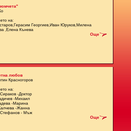
момчета"
Ко
ето на:
старов,Герасим Георгиев,Иван Юруков,Милена
ва ,Елена Кънева
Още
етна любов
нтин Красногоров
ето на:
Сираков -Доктор
адичев -Михаил
адева -Марина
Калчева -Жанна
Стефанов - Мъж
Още