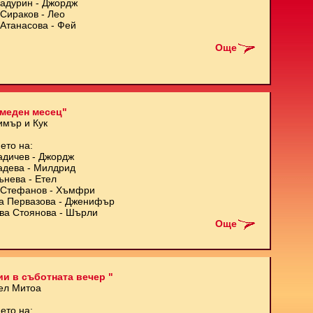
Кадурин - Джордж
Сираков - Лео
Атанасова - Фей
Още
меден месец"
имър и Кук
ето на:
адичев - Джордж
адева - Милдрид
ънева - Етел
Стефанов - Хъмфри
а Первазова - Дженифър
ва Стоянова - Шърли
Още
и в съботната вечер "
ел Митоа
ето на: