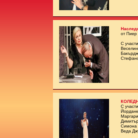
Наслед
от Пиер
С участи
Веселин
Бакърдж
Стефан
КОЛЕДН
С участи
Йорданк
Маргари
Димитър
Симона 
Веда Дж