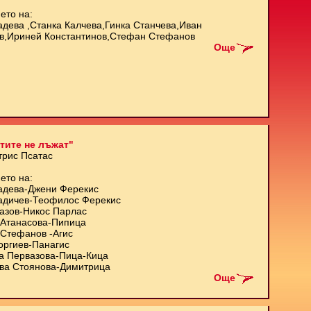
ето на:
адева ,Станка Калчева,Гинка Станчева,Иван
в,Ириней Константинов,Стефан Стефанов
Още
тите не лъжат"
трис Псатас
ето на:
адева-Джени Ферекис
адичев-Теофилос Ферекис
азов-Никос Парлас
Атанасова-Пипица
Стефанов -Агис
оргиев-Панагис
а Первазова-Пица-Кица
ва Стоянова-Димитрица
Още