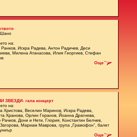
ството
 Шано
ето на:
 Ранков, Искра Радева, Антон Радичев, Деси
иева, Милена Атанасова, Илия Георгиев, Стефан
ов
Още
И ЗВЕЗДИ- гала концерт
ето на:
а Христова, Веселин Маринов, Искра Радева,
та Хранова, Орлин Горанов, Йоанна Драгнева,
 Рачков, Дони и Нети, Глория, Константин Белчев,
Загорова, Мариам Маврова, група „Грамофон”, балет
униър
Още