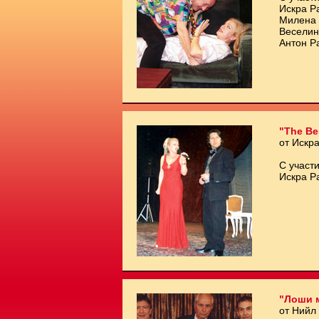
Искра Р
Милена 
Веселин
Антон Р
"The Be
от Искр
С участи
Искра Р
"Лоши 
от Нийл