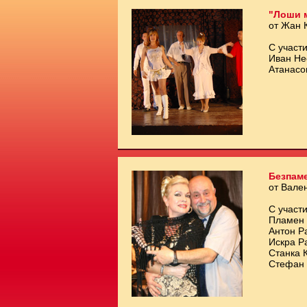
"Лоши 
от Жан 
С участи
Иван Не
Атанасо
Безпам
от Вале
С участи
Пламен 
Антон Р
Искра Р
Станка 
Стефан 