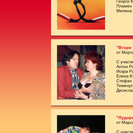
Георги 
Пламен 
Милена 
"Втори 
от Морт
С участи
Антон Р
Искра Р
Елена К
Стефан 
Теменуг
Десисла
"Лудори
от Марс
С участи