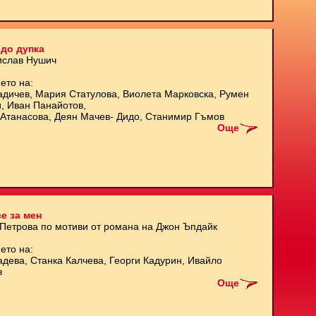
до дупка
ислав Нушич
ето на:
адичев, Мария Статулова, Виолета Марковска, Румен
и, Иван Панайотов,
Атанасова, Деян Мачев- Дидо, Станимир Гъмов
Още
е за мен
 Петрова по мотиви от романа на Джон Ъпдайк
ето на:
адева, Станка Калчева, Георги Кадурин, Ивайло
в
Още