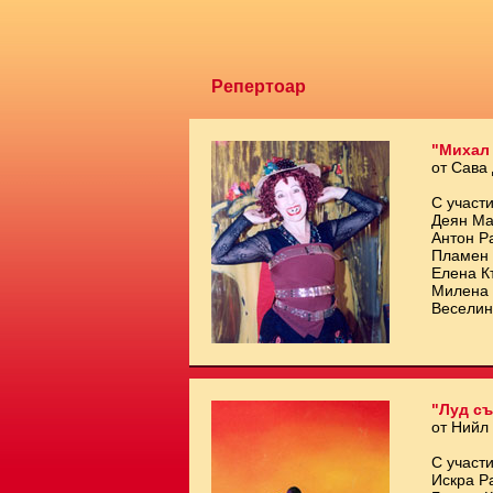
Репертоар
"Михал
от Сава
С участи
Деян Ма
Антон Р
Пламен 
Елена К
Милена 
Веселин
"Луд съ
от Нийл
С участи
Искра Р