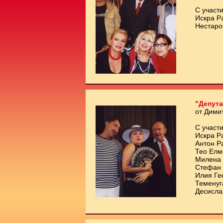
С участи
Искра Р
Нестаро
"Депута
от Дими
С участи
Искра Р
Антон Р
Тео Елм
Милена 
Стефан 
Илия Ге
Теменуг
Десисла