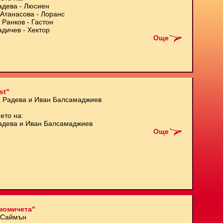
адева - Люсиен
Атанасова - Лоранс
 Ранков - Гастон
адичев - Хектор
Още
st"
а Радева и Иван Балсамаджиев
ето на:
адева и Иван Балсамаджиев
Още
момичета"
 Саймън