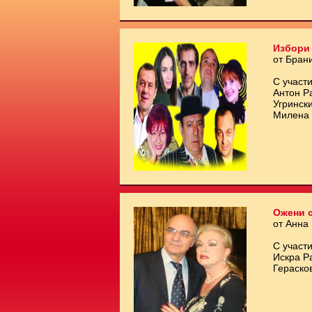
Избори 
от Бран
С участи
Антон Р
Угринск
Милена 
Ожени с
от Анна
С участи
Искра Р
Гераско