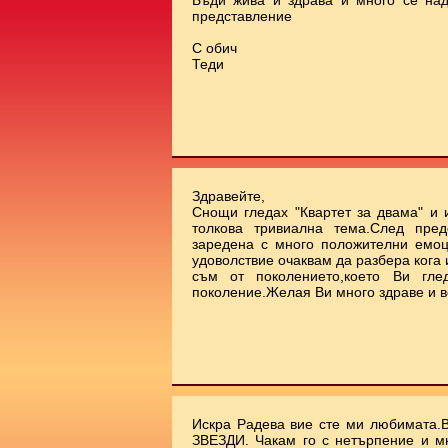
Бъди жива и здрава и много се на
представление
С обич
Теди
Здравейте,
Снощи гледах "Квартет за двама" и 
толкова тривиална тема.След пред
заредена с много положителни емоц
удоволствие очаквам да разбера кога
съм от поколението,което Ви гле
поколение.Желая Ви много здраве и в
Искра Радева вие сте ми любимата.
ЗВЕЗДИ. Чакам го с нетърпение и м