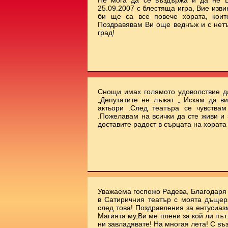
Не мога да се въздържа и да не В
25.09.2007 с блестяща игра, Вие изви
би ще са все повече хората, коит
Поздравявам Ви още веднъж и с нет
град!
Снощи имах голямото удоволствие да
„Депутатите не лъжат „ Искам да ви
актьори .След театъра се чувства
.Пожелавам на всички да сте живи и 
доставите радост в сърцата на хората !!
Уважаема госпожо Радева, Благодаря 
в Сатиричния театър с моята дъщеря
след това! Поздравления за ентусиаз
Магията му,Ви ме плени за кой ли път.
ни завладявате! На многая лета! С въ