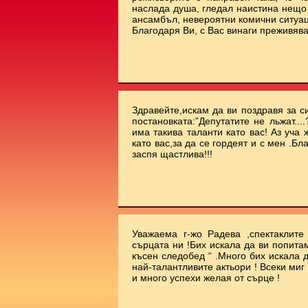
наслада душа, гледал наистина нещо 
ансамбъл, невероятни комични ситуа
Благодаря Ви, с Вас винаги преживява
Здравейте,искам да ви поздравя за с
постановката:”Депутатите не льжат...
има такива таланти като вас! Аз уча
като вас,за да се гордеят и с мен .Бл
заспя щастлива!!!
Уважаема г-жо Радева ,спектаклит
сърцата ни !Бих искала да ви попита
късен следобед “ .Много бих искала 
най-талантливите актьори ! Всеки миг
и много успехи желая от сърце !