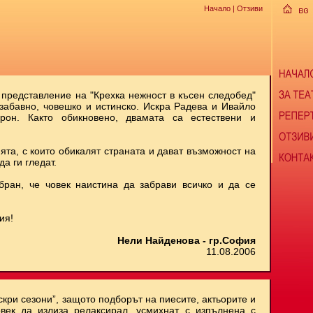
Начало
| Отзиви
 представление на "Крехка нежност в късен следобед"
 забавно, човешко и истинско. Искра Радева и Ивайло
рон. Както обикновено, двамата са естествени и
ята, с които обикалят страната и дават възможност на
да ги гледат.
бран, че човек наистина да забрави всичко и да се
ия!
Нели Найденова - гр.София
11.08.2006
скри сезони”, защото подборът на пиесите, актьорите и
век да излиза релаксирал, усмихнат, с изпълнена с