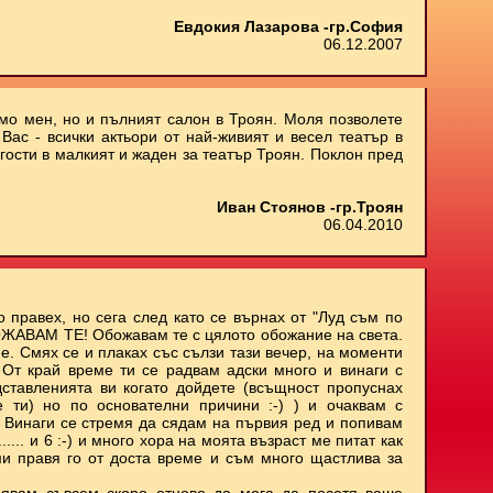
Евдокия Лазарова -гр.София
06.12.2007
амо мен, но и пълният салон в Троян. Моля позволете
Вас - всички актьори от най-живият и весел театър в
 гости в малкият и жаден за театър Троян. Поклон пред
Иван Стоянов -гр.Троян
06.04.2010
о правех, но сега след като се върнах от "Луд съм по
БОЖАВАМ ТЕ! Обожавам те с цялото обожание на света.
е. Смях се и плаках със сълзи тази вечер, на моменти
. От край време ти се радвам адски много и винаги с
ставленията ви когато дойдете (всъщност пропуснах
е ти) но по основателни причини :-) ) и очаквам с
 Винаги се стремя да сядам на първия ред и попивам
..... и 6 :-) и много хора на моята възраст ме питат как
ми правя го от доста време и съм много щастлива за