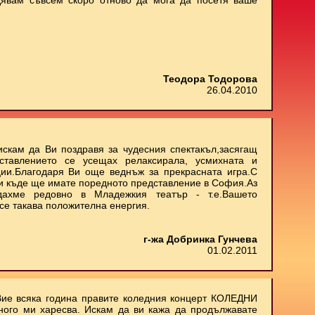
дявам съвсем скоро отново да мога да посетя ваше
Теодора Тодорова
26.04.2010
искам да Ви поздравя за чудесния спектакъл,засягащ
ставлението се усещах релаксирала, усмихната и
ии.Благодаря Ви още веднъж за прекрасната игра.С
 и къде ще имате поредното представление в София.Аз
дахме редовно в Младежкия театър - т.е.Вашето
се такава положителна енергия.
г-жа Добринка Гунчева
01.02.2011
Вие всяка година правите коледния концерт КОЛЕДНИ
ного ми харесва. Искам да ви кажа да продължавате