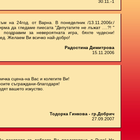
30.11.-1
ъм на 24год. от Варна. В понеделник /13.11.2006г./
ирма да гледаме пиесата "Депутатите не лъжат ….?! "
 поздравим за невероятната игра, бяхте чудесни!
ед. Желаем Ви всичко най-добро!
Радостина Димитрова
15.11.2006
ичка сцена-на Вас и колегите Ви!
моите съграждани-благодаря!
дят вашето изкуство.
Тодорка Гинкова - гр.Добрич
27.09.2007