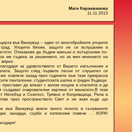
Маги Караиванова
11.11.2013
нцерта във Ванкувър – един от многобройните упорити
 град. Упорити бяхме, защото не се вслушахме в
мястото. Отказахме да бъдем камъни и потърсихме по-
ора ме съдиха за решението, но за мен мнението на
 вярно.
лагодаря за удоволствието от Вашето изпълнение и
залата. Защото след първите песни от слушател се
о ме повлече назад през годините към тази прекрасна
ъсите панталонки, студентската шапка и градих бъдеще.
е престават да влизат с взлом нощем в спалнята и да
 и създават очарователни картини от миналото.В тези
ят Несебър и Созопол, Трявна и Копривщица, Рила и
итам през пространството Свят и не зная къде ще
е във Ванкувър внесе много яснота в сънуваните
ари, канадци, сърби и излязохме повече ... ХОРА!
агодаря!