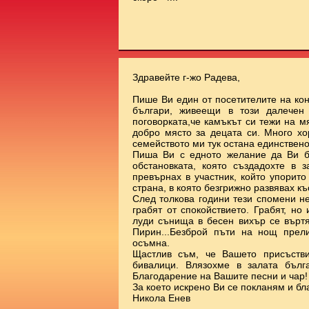
Здравейте г-жо Радева,
Пише Ви един от посетителите на ко
българи, живеещи в този далечен
поговорката,че камъкът си тежи на 
добро място за децата си. Много х
семейството ми тук остана единствено
Пиша Ви с едното желание да Ви б
обстановката, която създадохте в 
превърнах в участник, който упорит
страна, в която безгрижно развявах к
След толкова години тези спомени н
грабят от спокойствието. Грабят, но
луди сънища в бесен вихър се върт
Пирин...Безброй пъти на нощ прел
осъмна.
Щастлив съм, че Вашето присъстви
бивалици. Влязохме в залата бълг
Благодарение на Вашите песни и чар!
За което искрено Ви се покланям и бл
Никола Енев