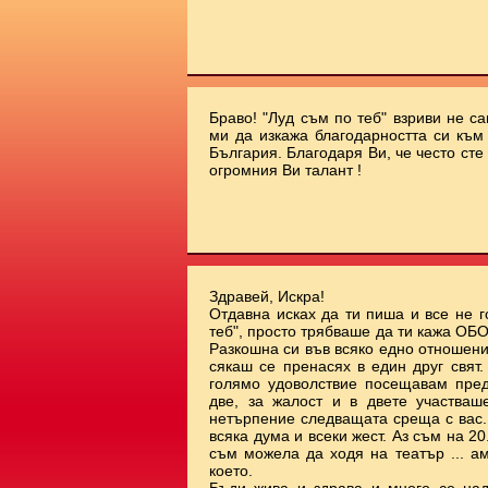
Браво! "Луд съм по теб" взриви не с
ми да изкажа благодарността си към 
България. Благодаря Ви, че често сте
огромния Ви талант !
Здравей, Искра!
Отдавна исках да ти пиша и все не г
теб", просто трябваше да ти кажа О
Разкошна си във всяко едно отношени
сякаш се пренасях в един друг свят
голямо удоволствие посещавам пред
две, за жалост и в двете участваш
нетърпение следващата среща с вас.
всяка дума и всеки жест. Аз съм на 20.
съм можела да ходя на театър ... а
което.