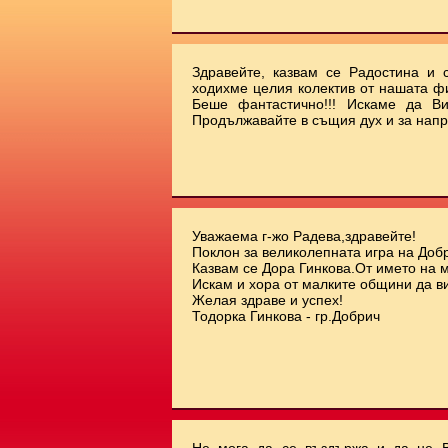
Здравейте, казвам се Радостина и с
ходихме целия колектив от нашата ф
Беше фантастично!!! Искаме да Ви
Продължавайте в същия дух и за напр
Уважаема г-жо Радева,здравейте!
Поклон за великолепната игра на Добр
Казвам се Дора Гинкова.От името на 
Искам и хора от малките общини да ви
Желая здраве и успех!
Тодорка Гинкова - гр.Добрич