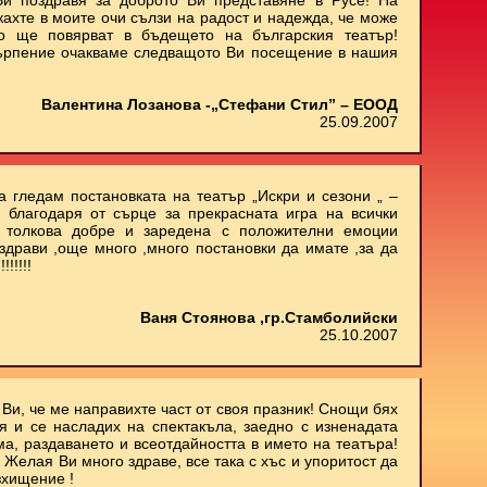
и поздравя за доброто Ви представяне в Русе! На
кахте в моите очи сълзи на радост и надежда, че може
о ще повярват в бъдещето на българския театър!
ърпение очакваме следващото Ви посещение в нашия
Валентина Лозанова -„Стефани Стил” – ЕООД
25.09.2007
 гледам постановката на театър „Искри и сезони „ –
 благодаря от сърце за прекрасната игра на всички
м толкова добре и заредена с положителни емоции
здрави ,още много ,много постановки да имате ,за да
!!!!!
Ваня Стоянова ,гр.Стамболийски
25.10.2007
Ви, че ме направихте част от своя празник! Снощи бях
 и се насладих на спектакъла, заедно с изненадата
ма, раздаването и всеотдайността в името на театъра!
 Желая Ви много здраве, все така с хъс и упоритост да
зхищение !