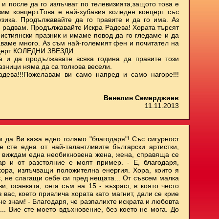
 и после да го излъчват по телевизията,защото това е
им концерт.Това е най-хубавия коледен концерт със
узика. Продължавайте да го правите и да го има. Аз
е радвам. Продължавайте Искра Радева! Хората търсят
ристиянски празник и имаме повод да го гледаме и да
аваме много. Аз съм най-големият фен и почитател на
нцерт КОЛЕДНИ ЗВЕЗДИ.
а и да продължавате всяка година да правите този
азници няма да са толкова весели.
адева!!!Пожелавам ви само напред и само нагоре!!!
Венелин Семерджиев
11.11.2013
м да Ви кажа едно голямо "благодаря"! Със сигурност
е сте една от най-талантливите български артистки,
и виждам една необикновена жена, жена, справяща се
ар и от разстояние е моят пример. - Е, благодаря,
хора, излъчващи положителна енергия. Хора, които я
с, не слагащи себе си пред нещата... От съвсем малка
, осанката, сега съм на 15 - възраст, в която често
 вас, което привлича хората като магнит, дали се крие
не знам! - Благодаря, че разпалихте искрата и любовта
.. Вие сте моето вдъхновение, без което не мога. До