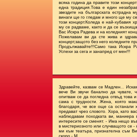
всяка година да правите този концерт
една традиция.Това е един незабрав
звездите на българската естрадна м
винаги ще го гледам и много ще му с
този концерт.Коледа е най-хубавия х
му се радваме, както и да се възхищ
Вас Искра Радева и на коледният ко
Пожелавам ви да сте жива и здрав
концерт,защото без него коледните пр
Продължавайте!!!Само така Искра Р
Успехи за сега и занапред от мен!!!
Здравейте, казвам се Мадлен... Иска
вече Ви звучи банално да чувате, ч
опитвам се да погледна отвъд това 
сама с трудности. Жена, която мак
благодаря, че все още са останали 
предават чрез словото. Хора, като ва
наблюдавам походката ви, маниера ви
интересите се сменят. - Има нещо във
в мистериозното или случващото се - 
ми към театъра, признателна съм Ви.
скоро - М.