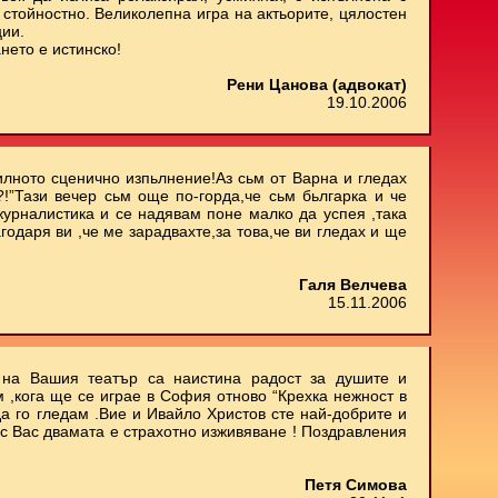
стойностно. Великолепна игра на актьорите, цялостен
ции.
нето е истинско!
Рени Цанова (адвокат)
19.10.2006
илното сценично изпьлнение!Аз сьм от Варна и гледах
.?!”Тази вечер сьм още по-горда,че сьм бьлгарка и че
 журналистика и се надявам поне малко да успея ,така
агодаря ви ,че ме зарадвахте,за това,че ви гледах и ще
Галя Велчева
15.11.2006
е на Вашия театър са наистина радост за душите и
м ,кога ще се играе в София отново “Крехка нежност в
да го гледам .Вие и Ивайло Христов сте най-добрите и
 с Вас двамата е страхотно изживяване ! Поздравления
Петя Симова