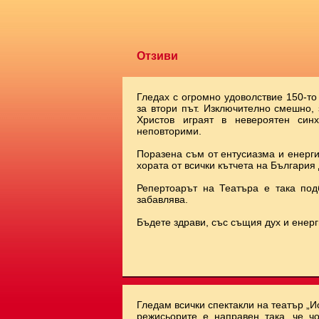
Отзиви
Гледах с огромно удоволствие 150-то
за втори път. Изключително смешно,
Христов играят в невероятен синх
неповторими.
Поразена съм от ентусиазма и енерги
хората от всички кътчета на България 
Репертоарът на Театъра е така под
забавлява.
Бъдете здрави, със същия дух и енерг
Гледам всички спектакли на театър „И
режисьорите е направен така, че чо