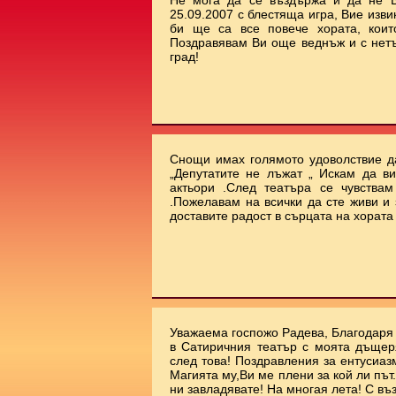
Не мога да се въздържа и да не В
25.09.2007 с блестяща игра, Вие изви
би ще са все повече хората, коит
Поздравявам Ви още веднъж и с нет
град!
Снощи имах голямото удоволствие да
„Депутатите не лъжат „ Искам да ви
актьори .След театъра се чувства
.Пожелавам на всички да сте живи и 
доставите радост в сърцата на хората !!
Уважаема госпожо Радева, Благодаря 
в Сатиричния театър с моята дъщеря
след това! Поздравления за ентусиаз
Магията му,Ви ме плени за кой ли път.
ни завладявате! На многая лета! С въ