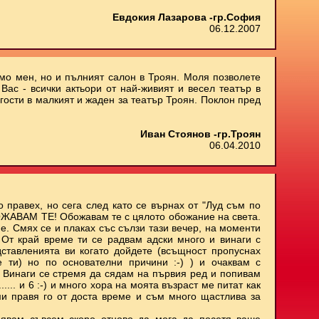
Евдокия Лазарова -гр.София
06.12.2007
амо мен, но и пълният салон в Троян. Моля позволете
Вас - всички актьори от най-живият и весел театър в
 гости в малкият и жаден за театър Троян. Поклон пред
Иван Стоянов -гр.Троян
06.04.2010
о правех, но сега след като се върнах от "Луд съм по
БОЖАВАМ ТЕ! Обожавам те с цялото обожание на света.
е. Смях се и плаках със сълзи тази вечер, на моменти
. От край време ти се радвам адски много и винаги с
ставленията ви когато дойдете (всъщност пропуснах
е ти) но по основателни причини :-) ) и очаквам с
 Винаги се стремя да сядам на първия ред и попивам
..... и 6 :-) и много хора на моята възраст ме питат как
ми правя го от доста време и съм много щастлива за