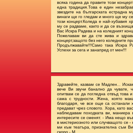
всяка година да правите този концерт
една традиция.Това е един незабрав
звездите на българската естрадна м
винаги ще го гледам и много ще му с
този концерт.Коледа е най-хубавия х
му се радваме, както и да се възхищ
Вас Искра Радева и на коледният ко
Пожелавам ви да сте жива и здрав
концерт,защото без него коледните пр
Продължавайте!!!Само така Искра Р
Успехи за сега и занапред от мен!!!
Здравейте, казвам се Мадлен... Иска
вече Ви звучи банално да чувате, ч
опитвам се да погледна отвъд това 
сама с трудности. Жена, която мак
благодаря, че все още са останали 
предават чрез словото. Хора, като ва
наблюдавам походката ви, маниера ви
интересите се сменят. - Има нещо във
в мистериозното или случващото се - 
ми към театъра, признателна съм Ви.
скоро - М.