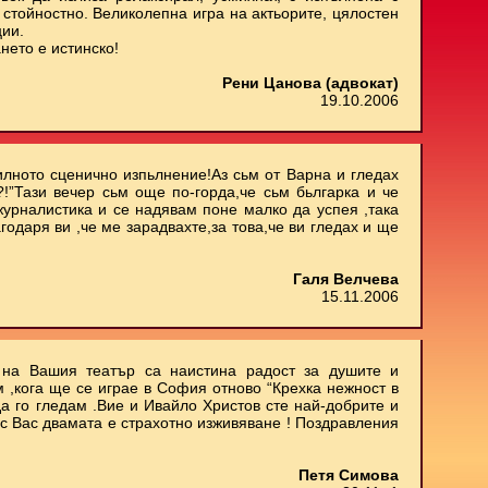
стойностно. Великолепна игра на актьорите, цялостен
ции.
нето е истинско!
Рени Цанова (адвокат)
19.10.2006
илното сценично изпьлнение!Аз сьм от Варна и гледах
.?!”Тази вечер сьм още по-горда,че сьм бьлгарка и че
 журналистика и се надявам поне малко да успея ,така
агодаря ви ,че ме зарадвахте,за това,че ви гледах и ще
Галя Велчева
15.11.2006
е на Вашия театър са наистина радост за душите и
м ,кога ще се играе в София отново “Крехка нежност в
да го гледам .Вие и Ивайло Христов сте най-добрите и
 с Вас двамата е страхотно изживяване ! Поздравления
Петя Симова