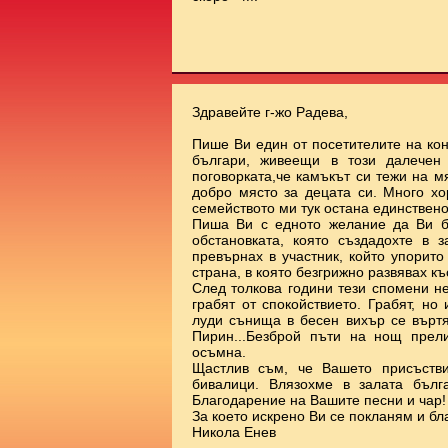
Здравейте г-жо Радева,
Пише Ви един от посетителите на ко
българи, живеещи в този далечен
поговорката,че камъкът си тежи на 
добро място за децата си. Много х
семейството ми тук остана единствено
Пиша Ви с едното желание да Ви б
обстановката, която създадохте в 
превърнах в участник, който упорит
страна, в която безгрижно развявах к
След толкова години тези спомени н
грабят от спокойствието. Грабят, но
луди сънища в бесен вихър се върт
Пирин...Безброй пъти на нощ прел
осъмна.
Щастлив съм, че Вашето присъстви
бивалици. Влязохме в залата бълг
Благодарение на Вашите песни и чар!
За което искрено Ви се покланям и бл
Никола Енев