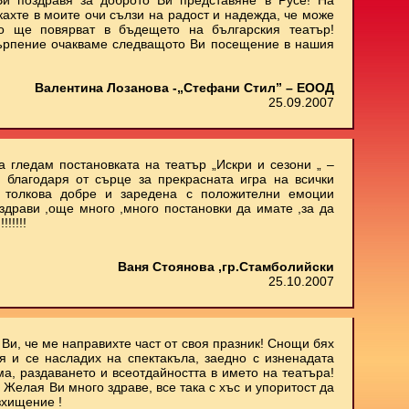
и поздравя за доброто Ви представяне в Русе! На
кахте в моите очи сълзи на радост и надежда, че може
о ще повярват в бъдещето на българския театър!
ърпение очакваме следващото Ви посещение в нашия
Валентина Лозанова -„Стефани Стил” – ЕООД
25.09.2007
 гледам постановката на театър „Искри и сезони „ –
 благодаря от сърце за прекрасната игра на всички
м толкова добре и заредена с положителни емоции
здрави ,още много ,много постановки да имате ,за да
!!!!!
Ваня Стоянова ,гр.Стамболийски
25.10.2007
Ви, че ме направихте част от своя празник! Снощи бях
 и се насладих на спектакъла, заедно с изненадата
ма, раздаването и всеотдайността в името на театъра!
 Желая Ви много здраве, все така с хъс и упоритост да
зхищение !