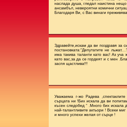
наслада душа, гледал наистина нещо 
ансамбъл, невероятни комични ситуа
Благодаря Ви, с Вас винаги преживява
Здравейте,искам да ви поздравя за с
постановката:”Депутатите не льжат...
има такива таланти като вас! Аз уча
като вас,за да се гордеят и с мен .Бл
заспя щастлива!!!
Уважаема г-жо Радева ,спектаклит
сърцата ни !Бих искала да ви попита
късен следобед “ .Много бих искала 
най-талантливите актьори ! Всеки миг
и много успехи желая от сърце !