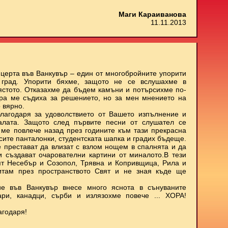
Маги Караиванова
11.11.2013
нцерта във Ванкувър – един от многобройните упорити
 град. Упорити бяхме, защото не се вслушахме в
мястото. Отказахме да бъдем камъни и потърсихме по-
ора ме съдиха за решението, но за мен мнението на
 вярно.
лагодаря за удоволствието от Вашето изпълнение и
залата. Защото след първите песни от слушател се
о ме повлече назад през годините към тази прекрасна
ъсите панталонки, студентската шапка и градих бъдеще.
е престават да влизат с взлом нощем в спалнята и да
 и създават очарователни картини от миналото.В тези
ят Несебър и Созопол, Трявна и Копривщица, Рила и
итам през пространството Свят и не зная къде ще
е във Ванкувър внесе много яснота в сънуваните
ари, канадци, сърби и излязохме повече ... ХОРА!
агодаря!