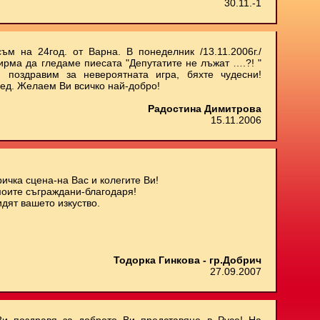
30.11.-1
ъм на 24год. от Варна. В понеделник /13.11.2006г./
ирма да гледаме пиесата "Депутатите не лъжат ….?! "
 поздравим за невероятната игра, бяхте чудесни!
ед. Желаем Ви всичко най-добро!
Радостина Димитрова
15.11.2006
ичка сцена-на Вас и колегите Ви!
моите съграждани-благодаря!
дят вашето изкуство.
Тодорка Гинкова - гр.Добрич
27.09.2007