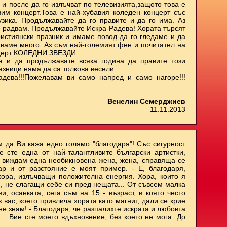
 и после да го излъчват по телевизията,защото това е
им концерт.Това е най-хубавия коледен концерт със
узика. Продължавайте да го правите и да го има. Аз
е радвам. Продължавайте Искра Радева! Хората търсят
ристиянски празник и имаме повод да го гледаме и да
аваме много. Аз съм най-големият фен и почитател на
нцерт КОЛЕДНИ ЗВЕЗДИ.
а и да продължавате всяка година да правите този
азници няма да са толкова весели.
адева!!!Пожелавам ви само напред и само нагоре!!!
Венелин Семерджиев
11.11.2013
м да Ви кажа едно голямо "благодаря"! Със сигурност
е сте една от най-талантливите български артистки,
и виждам една необикновена жена, жена, справяща се
ар и от разстояние е моят пример. - Е, благодаря,
хора, излъчващи положителна енергия. Хора, които я
с, не слагащи себе си пред нещата... От съвсем малка
, осанката, сега съм на 15 - възраст, в която често
 вас, което привлича хората като магнит, дали се крие
не знам! - Благодаря, че разпалихте искрата и любовта
.. Вие сте моето вдъхновение, без което не мога. До