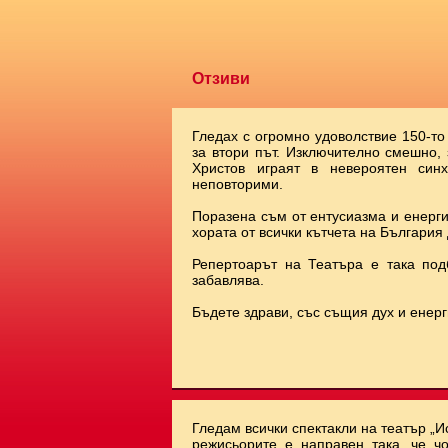
Отзиви
Гледах с огромно удоволствие 150-то
за втори път. Изключително смешно,
Христов играят в невероятен синх
неповторими.
Поразена съм от ентусиазма и енерги
хората от всички кътчета на България 
Репертоарът на Театъра е така под
забавлява.
Бъдете здрави, със същия дух и енерг
Гледам всички спектакли на театър „И
режисьорите е направен така, че чо