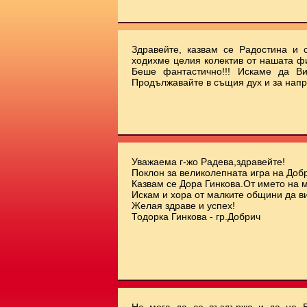
Здравейте, казвам се Радостина и с
ходихме целия колектив от нашата ф
Беше фантастично!!! Искаме да Ви
Продължавайте в същия дух и за напр
Уважаема г-жо Радева,здравейте!
Поклон за великолепната игра на Добр
Казвам се Дора Гинкова.От името на 
Искам и хора от малките общини да ви
Желая здраве и успех!
Тодорка Гинкова - гр.Добрич