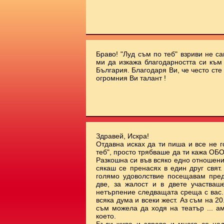
Браво! "Луд съм по теб" взриви не с
ми да изкажа благодарността си към 
България. Благодаря Ви, че често сте
огромния Ви талант !
Здравей, Искра!
Отдавна исках да ти пиша и все не г
теб", просто трябваше да ти кажа О
Разкошна си във всяко едно отношени
сякаш се пренасях в един друг свят
голямо удоволствие посещавам пред
две, за жалост и в двете участваш
нетърпение следващата среща с вас.
всяка дума и всеки жест. Аз съм на 20.
съм можела да ходя на театър ... а
което.