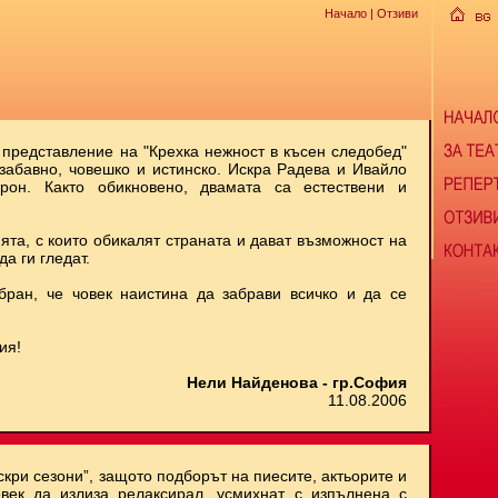
Начало
| Отзиви
 представление на "Крехка нежност в късен следобед"
 забавно, човешко и истинско. Искра Радева и Ивайло
рон. Както обикновено, двамата са естествени и
ята, с които обикалят страната и дават възможност на
да ги гледат.
бран, че човек наистина да забрави всичко и да се
ия!
Нели Найденова - гр.София
11.08.2006
скри сезони”, защото подборът на пиесите, актьорите и
век да излиза релаксирал, усмихнат, с изпълнена с