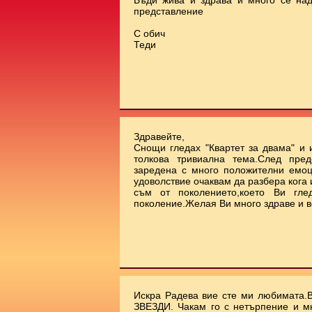
Бъди жива и здрава и много се на
представление
С обич
Теди
Здравейте,
Снощи гледах "Квартет за двама" и 
толкова тривиална тема.След пред
заредена с много положителни емоц
удоволствие очаквам да разбера кога
съм от поколението,което Ви гле
поколение.Желая Ви много здраве и в
Искра Радева вие сте ми любимата.
ЗВЕЗДИ. Чакам го с нетърпение и м