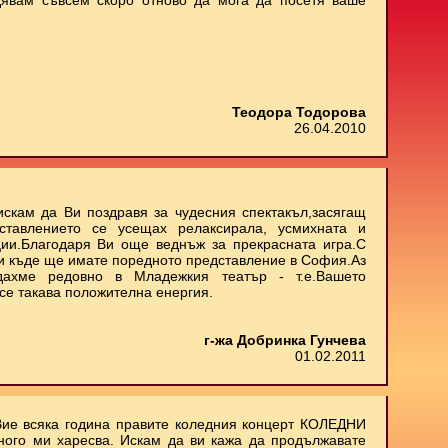
дявам съвсем скоро отново да мога да посетя ваше
Теодора Тодорова
26.04.2010
искам да Ви поздравя за чудесния спектакъл,засягащ
ставлението се усещах релаксирала, усмихната и
ии.Благодаря Ви още веднъж за прекрасната игра.С
 и къде ще имате поредното представление в София.Аз
дахме редовно в Младежкия театър - т.е.Вашето
се такава положителна енергия.
г-жа Добринка Гунчева
01.02.2011
Вие всяка година правите коледния концерт КОЛЕДНИ
ного ми харесва. Искам да ви кажа да продължавате